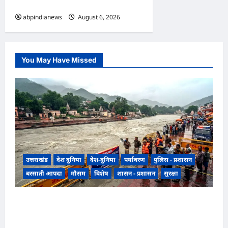
की विशेष मुलाकात,,,,
abpindianews
August 6, 2026
0
You May Have Missed
उत्तराखंड
देश दुनिया
देश-दुनिया
पर्यावरण
पुलिस - प्रशासन
बरसाती आपदा
मौसम
विशेष
शासन - प्रशासन
सुरक्षा
उत्तराखंड हरिद्वार में उफनती गंगा का जल चेतावनी स्तर
पर, श्रीनगर और पशुलोक बैराज से लगातार पानी छोड़े