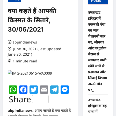
Posts
क्या कहते हैं आपकी
उत्तराखंड
हरिद्वार में
किस्मत के सितारे,
उफनती गंगा
30/06/2021
का जल
चेतावनी स्तर
abpindianews
पर, श्रीनगर
और पशुलोक
June 30, 2021 (Last updated:
बैराज से
June 30, 2021)
लगातार पानी
1 minute read
0 comments
छोड़े जाने से
प्रशासन और
सिंचाई विभाग
अलर्ट मोड़
WhatsApp
Facebook
Twitter
Email
Telegram
Messenger
पर,,,
Share
उत्तराखंड
हरिद्वार कांवड़
abpindianews
, आइए जानते हैं क्या कहते हैं
यात्रा में