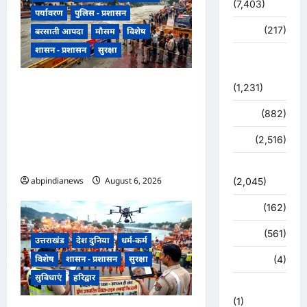
(7,403)
पर्यावरण
पुलिस - प्रशासन
व्यापार
(217)
बरसाती आपदा
मौसम
विशेष
शासन - प्रशासन
सुरक्षा
शासन –
प्रशासन
उत्तराखंड हरिद्वार में उफनती गंगा का
(1,231)
जल चेतावनी स्तर पर, श्रीनगर और
शिक्षा
(882)
पशुलोक बैराज से लगातार पानी छोड़े
सुरक्षा
(2,516)
जाने से प्रशासन और सिंचाई विभाग
अलर्ट मोड़ पर,,,
सुविधाएं
abpindianews
August 6, 2026
0
(2,045)
स्पोर्ट्स
(162)
स्वास्थ्य
(561)
उत्तराखंड
देश दुनिया
धर्म-कर्म
विशेष
शासन - प्रशासन
सुरक्षा
हरिद्वार
(4)
सुविधाएं
हरिद्वार
हिमाचल प्रदेश
(1)