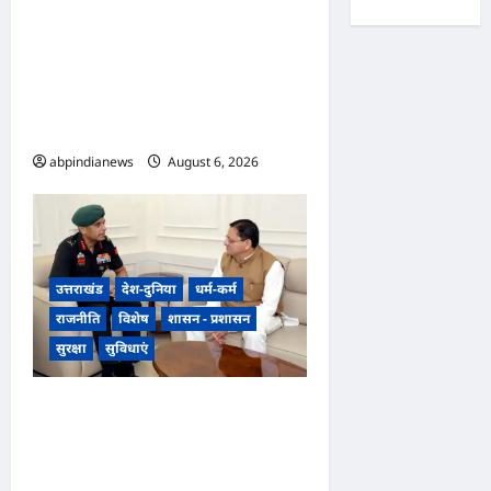
उत्तराखंड हरिद्वार कांवड़ यात्रा में
स्वच्छता व्यवस्था को मिली हाई-टेक
सफाई की व्यवस्था, निगम द्वारा ड्रोन
से की जा रही रियल-टाइम
मॉनिटरिंग,,,
abpindianews
August 6, 2026
0
उत्तराखंड
देश-दुनिया
धर्म-कर्म
राजनीति
विशेष
शासन - प्रशासन
सुरक्षा
सुविधाएं
उत्तराखंड में एनसीसी का दायरा
बढ़ाने पर जोर, डीजी एनसीसी वीरेंद्र
वत्स ने मुख्यमंत्री पुष्कर सिंह धामी से