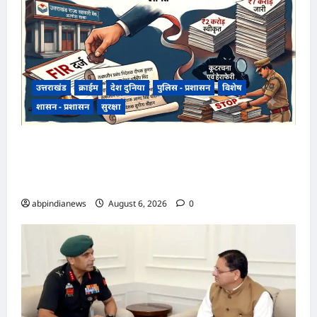
उत्तराखंड
क्राईम
देश दुनिया
पुलिस - प्रशासन
विशेष
शासन - प्रशासन
सुरक्षा
उत्तराखंड राज्य सहकारी बैंक ऋण घोटाला, अल्मोड़ा
शाखा में 2 करोड़ की मंजूरी के बाद 7 करोड़ का लोन जारी,
4 पूर्व अधिकारियों समेत 6 पर FIR,,,
abpindianews
August 6, 2026
0