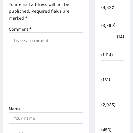
देश-दुनिया
Your email address will not be
t
(8,322)
published.
Required fields are
i
marked
*
धर्म-कर्म
o
(3,769)
Comment
*
n
पर्यटन
(14)
पर्यावरण
(1,114)
पुलिस –
प्रशासन
(161)
पुलिस
प्रशासन
(2,935)
Name
*
बरसाती
आपदा
(450)