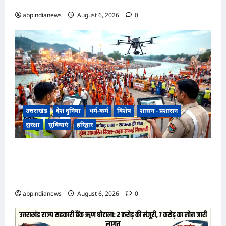
जाने से प्रशासन और सिंचाई विभाग अलर्ट मोड़ पर,,,
abpindianews
August 6, 2026
0
उत्तराखंड
देश दुनिया
धर्म-कर्म
विशेष
शासन - प्रशासन
सुरक्षा
सुविधाएं
हरिद्वार
उत्तराखंड हरिद्वार कांवड़ यात्रा में स्वच्छता व्यवस्था को
मिली हाई-टेक सफाई की व्यवस्था, निगम द्वारा ड्रोन से की
जा रही रियल-टाइम मॉनिटरिंग,,,
abpindianews
August 6, 2026
0