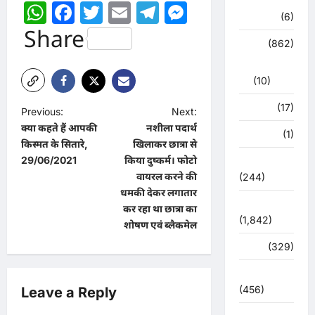
WhatsApp
Facebook
Twitter
Email
Telegram
Messenger
हरिद्वार
(6)
Share
क्राईम
(862)
राजनीति
(10)
खान पान
(17)
P
Previous:
Next:
क्या कहते हैं आपकी
नशीला पदार्थ
o
खेल
(1)
किस्मत के सितारे,
खिलाकर छात्रा से
s
29/06/2021
किया दुष्कर्म। फोटो
चुनावी संग्राम
t
वायरल करने की
(244)
धमकी देकर लगातार
n
ज्योतिष
कर रहा था छात्रा का
a
(1,842)
शोषण एवं ब्लैकमेल
v
दुर्घटना
(329)
i
देश दुनिया
g
(456)
Leave a Reply
a