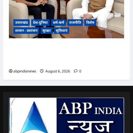
उत्तराखंड
देश-दुनिया
धर्म-कर्म
राजनीति
विशेष
शासन - प्रशासन
सुरक्षा
सुविधाएं
उत्तराखंड में एनसीसी का दायरा बढ़ाने पर जोर, डीजी
एनसीसी वीरेंद्र वत्स ने मुख्यमंत्री पुष्कर सिंह धामी से की
विशेष मुलाकात,,,,
abpindianews
August 6, 2026
0