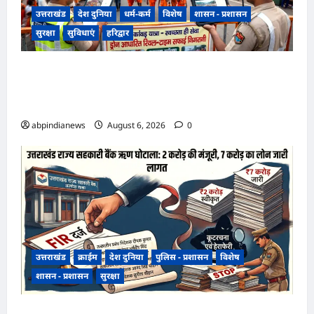
उत्तराखंड
देश दुनिया
धर्म-कर्म
विशेष
शासन - प्रशासन
सुरक्षा
सुविधाएं
हरिद्वार
उत्तराखंड हरिद्वार कांवड़ यात्रा में स्वच्छता व्यवस्था को
मिली हाई-टेक सफाई की व्यवस्था, निगम द्वारा ड्रोन से की
जा रही रियल-टाइम मॉनिटरिंग,,,
abpindianews
August 6, 2026
0
उत्तराखंड
क्राईम
देश दुनिया
पुलिस - प्रशासन
विशेष
शासन - प्रशासन
सुरक्षा
उत्तराखंड राज्य सहकारी बैंक ऋण घोटाला, अल्मोड़ा