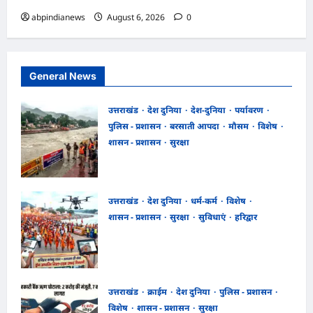
abpindianews
August 6, 2026
0
General News
उत्तराखंड
देश दुनिया
देश-दुनिया
पर्यावरण
पुलिस - प्रशासन
बरसाती आपदा
मौसम
विशेष
शासन - प्रशासन
सुरक्षा
उत्तराखंड हरिद्वार में उफनती गंगा का जल चेतावनी
स्तर पर, श्रीनगर और पशुलोक बैराज से लगातार
पानी छोड़े जाने से प्रशासन और सिंचाई विभाग
उत्तराखंड
देश दुनिया
धर्म-कर्म
विशेष
अलर्ट मोड़ पर,,,
शासन - प्रशासन
सुरक्षा
सुविधाएं
हरिद्वार
abpindianews
August 6, 2026
0
उत्तराखंड हरिद्वार कांवड़ यात्रा में स्वच्छता व्यवस्था
को मिली हाई-टेक सफाई की व्यवस्था, निगम द्वारा
ड्रोन से की जा रही रियल-टाइम मॉनिटरिंग,,,
abpindianews
August 6, 2026
0
उत्तराखंड
क्राईम
देश दुनिया
पुलिस - प्रशासन
विशेष
शासन - प्रशासन
सुरक्षा