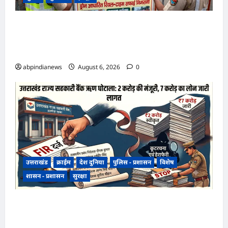
उत्तराखंड हरिद्वार कांवड़ यात्रा में स्वच्छता व्यवस्था को
मिली हाई-टेक सफाई की व्यवस्था, निगम द्वारा ड्रोन से की
जा रही रियल-टाइम मॉनिटरिंग,,,
abpindianews
August 6, 2026
0
उत्तराखंड
क्राईम
देश दुनिया
पुलिस - प्रशासन
विशेष
शासन - प्रशासन
सुरक्षा
उत्तराखंड राज्य सहकारी बैंक ऋण घोटाला, अल्मोड़ा
शाखा में 2 करोड़ की मंजूरी के बाद 7 करोड़ का लोन जारी,