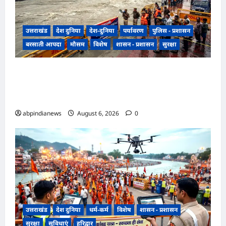
उत्तराखंड
देश दुनिया
देश-दुनिया
पर्यावरण
पुलिस - प्रशासन
बरसाती आपदा
मौसम
विशेष
शासन - प्रशासन
सुरक्षा
उत्तराखंड हरिद्वार में उफनती गंगा का जल चेतावनी स्तर
पर, श्रीनगर और पशुलोक बैराज से लगातार पानी छोड़े
जाने से प्रशासन और सिंचाई विभाग अलर्ट मोड़ पर,,,
abpindianews
August 6, 2026
0
उत्तराखंड
देश दुनिया
धर्म-कर्म
विशेष
शासन - प्रशासन
सुरक्षा
सुविधाएं
हरिद्वार