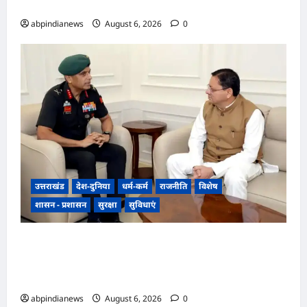
4 पूर्व अधिकारियों समेत 6 पर FIR,,,
abpindianews
August 6, 2026
0
उत्तराखंड
देश-दुनिया
धर्म-कर्म
राजनीति
विशेष
शासन - प्रशासन
सुरक्षा
सुविधाएं
उत्तराखंड में एनसीसी का दायरा बढ़ाने पर जोर, डीजी
एनसीसी वीरेंद्र वत्स ने मुख्यमंत्री पुष्कर सिंह धामी से की
विशेष मुलाकात,,,,
abpindianews
August 6, 2026
0