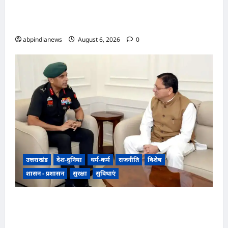
शाखा में 2 करोड़ की मंजूरी के बाद 7 करोड़ का लोन जारी,
4 पूर्व अधिकारियों समेत 6 पर FIR,,,
abpindianews
August 6, 2026
0
उत्तराखंड
देश-दुनिया
धर्म-कर्म
राजनीति
विशेष
शासन - प्रशासन
सुरक्षा
सुविधाएं
उत्तराखंड में एनसीसी का दायरा बढ़ाने पर जोर, डीजी
एनसीसी वीरेंद्र वत्स ने मुख्यमंत्री पुष्कर सिंह धामी से की
विशेष मुलाकात,,,,