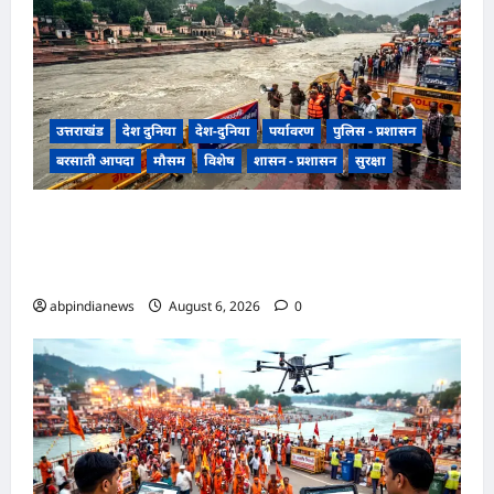
उत्तराखंड
देश दुनिया
देश-दुनिया
पर्यावरण
पुलिस - प्रशासन
बरसाती आपदा
मौसम
विशेष
शासन - प्रशासन
सुरक्षा
उत्तराखंड हरिद्वार में उफनती गंगा का जल चेतावनी स्तर
पर, श्रीनगर और पशुलोक बैराज से लगातार पानी छोड़े
जाने से प्रशासन और सिंचाई विभाग अलर्ट मोड़ पर,,,
abpindianews
August 6, 2026
0