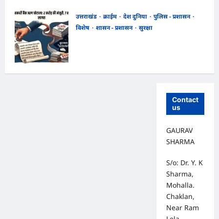
abpindianews
August 6, 2026
0
उत्तराखंड
क्राईम
देश दुनिया
पुलिस - प्रशासन
विशेष
शासन - प्रशासन
सुरक्षा
उत्तराखंड राज्य सहकारी बैंक ऋण घोटाला,
अल्मोड़ा शाखा में 2 करोड़ की मंजूरी के बाद 7
करोड़ का लोन जारी, 4 पूर्व अधिकारियों समेत 6
पर FIR,,,
abpindianews
August 6, 2026
0
Contact
us
GAURAV
SHARMA
S/o: Dr. Y. K
Sharma,
Mohalla.
Chaklan,
Near Ram
Lela