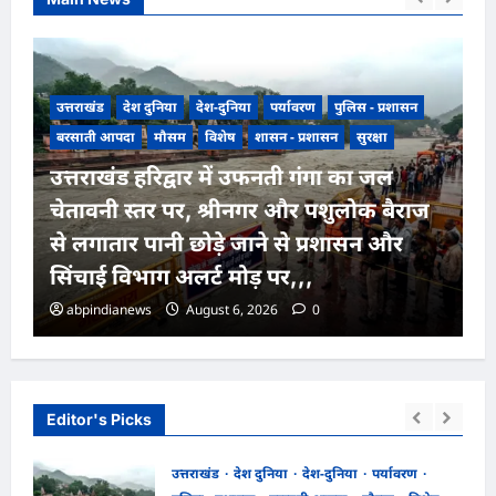
उत्तराखंड
देश दुनिया
देश-दुनिया
पर्यावरण
पुलिस - प्रशासन
बरसाती आपदा
मौसम
विशेष
शासन - प्रशासन
सुरक्षा
उत्तराखंड हरिद्वार में उफनती गंगा का जल
चेतावनी स्तर पर, श्रीनगर और पशुलोक बैराज
से लगातार पानी छोड़े जाने से प्रशासन और
सिंचाई विभाग अलर्ट मोड़ पर,,,
abpindianews
August 6, 2026
0
Editor's Picks
ासन
उत्तराखंड
देश दुनिया
देश-दुनिया
पर्यावरण