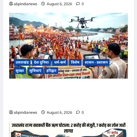
abpindianews
August 6, 2026
0
उत्तराखंड
देश दुनिया
धर्म-कर्म
विशेष
शासन - प्रशासन
सुरक्षा
सुविधाएं
हरिद्वार
उत्तराखंड हरिद्वार कांवड़ यात्रा में स्वच्छता व्यवस्था को
मिली हाई-टेक सफाई की व्यवस्था, निगम द्वारा ड्रोन से की
जा रही रियल-टाइम मॉनिटरिंग,,,
abpindianews
August 6, 2026
0