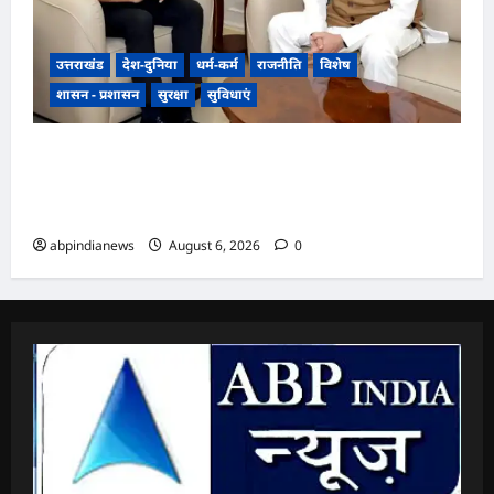
उत्तराखंड
देश-दुनिया
धर्म-कर्म
राजनीति
विशेष
शासन - प्रशासन
सुरक्षा
सुविधाएं
उत्तराखंड में एनसीसी का दायरा बढ़ाने पर जोर, डीजी
एनसीसी वीरेंद्र वत्स ने मुख्यमंत्री पुष्कर सिंह धामी से की
विशेष मुलाकात,,,,
abpindianews
August 6, 2026
0