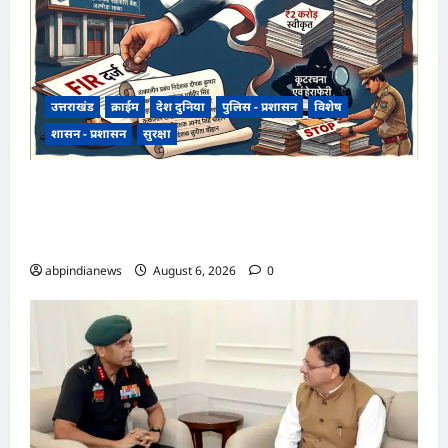
उत्तराखंड
क्राईम
देश दुनिया
पुलिस - प्रशासन
विशेष
शासन - प्रशासन
सुरक्षा
उत्तराखंड राज्य सहकारी बैंक ऋण घोटाला, अल्मोड़ा
शाखा में 2 करोड़ की मंजूरी के बाद 7 करोड़ का लोन जारी,
4 पूर्व अधिकारियों समेत 6 पर FIR,,,
abpindianews
August 6, 2026
0