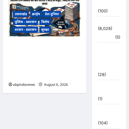
उत्तर प्रदेश
(100)
उत्तराखंड
क्राईम
देश दुनिया
पुलिस - प्रशासन
विशेष
उत्तराखंड
(8,028)
शासन - प्रशासन
सुरक्षा
हरिद्वार
(5)
उत्तराखंड राज्य सहकारी बैंक ऋण
उत्तराखंड
घोटाला, अल्मोड़ा शाखा में 2 करोड़
चुनाव
की मंजूरी के बाद 7 करोड़ का लोन
महासंग्राम
2022
जारी, 4 पूर्व अधिकारियों समेत 6 पर
(28)
FIR,,,
abpindianews
August 6, 2026
0
उत्तराखंड
मौसम
(1)
कोरोना
अपडेट
(104)