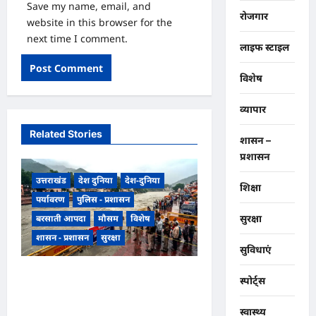
Save my name, email, and
रोजगार
website in this browser for the
next time I comment.
लाइफ स्टाइल
विशेष
व्यापार
Related Stories
शासन –
प्रशासन
उत्तराखंड
देश दुनिया
देश-दुनिया
शिक्षा
पर्यावरण
पुलिस - प्रशासन
बरसाती आपदा
मौसम
विशेष
सुरक्षा
शासन - प्रशासन
सुरक्षा
सुविधाएं
उत्तराखंड हरिद्वार में उफनती गंगा का
स्पोर्ट्स
जल चेतावनी स्तर पर, श्रीनगर और
स्वास्थ्य
पशुलोक बैराज से लगातार पानी छोड़े