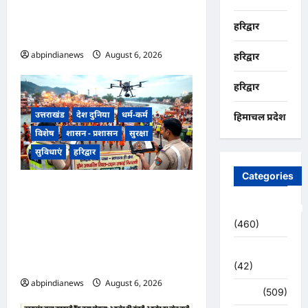
जाने से प्रशासन और सिंचाई विभाग
हरिद्वार
अलर्ट मोड़ पर,,,
abpindianews
August 6, 2026
0
हरिद्वार
हरिद्वार
उत्तराखंड
देश दुनिया
धर्म-कर्म
हिमाचल प्रदेश
विशेष
शासन - प्रशासन
सुरक्षा
सुविधाएं
हरिद्वार
Categories
उत्तराखंड हरिद्वार कांवड़ यात्रा में
स्वच्छता व्यवस्था को मिली हाई-टेक
Uncategorized
(460)
सफाई की व्यवस्था, निगम द्वारा ड्रोन
से की जा रही रियल-टाइम
अजब -गजब
मॉनिटरिंग,,,
(42)
abpindianews
August 6, 2026
0
अपराध
(509)