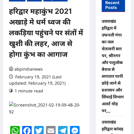
Recent
Posts
हरिद्वार महाकुंभ 2021
अखाड़े मे धर्म ध्वज की
उत्तराखंड
हरिद्वार में
लकड़िया पहुंचने पर संतों में
उफनती गंगा
का जल
खुशी की लहर, आज से
चेतावनी स्तर
होगा कुंभ का आगाज
पर, श्रीनगर
और पशुलोक
abpindianews
बैराज से
लगातार पानी
February 19, 2021 (Last
updated: February 19, 2021)
छोड़े जाने से
प्रशासन और
1 minute read
0 comments
सिंचाई विभाग
अलर्ट मोड़
पर,,,
उत्तराखंड
WhatsApp
Facebook
Twitter
Email
Telegram
Messenger
हरिद्वार कांवड़