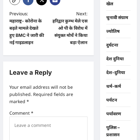
खेल
P
Previous:
Next:
चुनावी संग्राम
महाराष्ट्र- कोरोना के
हरिद्वार कुम्भ मेले एस
o
बढ़ते मामले देखते
ओ पी के विरोध में
ज्योतिष
s
हुए BMC ने जारी की
संयुक्त मोर्चे ने किया
t
नई गाइडलाइन
बड़ा ऐलान
दुर्घटना
n
देश दुनिया
a
v
Leave a Reply
देश-दुनिया
i
धर्म-कर्म
Your email address will not be
g
published.
Required fields are
पर्यटन
a
marked
*
t
Comment
*
पर्यावरण
i
पुलिस –
o
प्रशासन