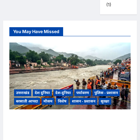
(1)
You May Have Missed
उत्तराखंड
देश दुनिया
देश-दुनिया
पर्यावरण
पुलिस - प्रशासन
बरसाती आपदा
मौसम
विशेष
शासन - प्रशासन
सुरक्षा
उत्तराखंड हरिद्वार में उफनती गंगा का जल चेतावनी स्तर
पर, श्रीनगर और पशुलोक बैराज से लगातार पानी छोड़े
जाने से प्रशासन और सिंचाई विभाग अलर्ट मोड़ पर,,,