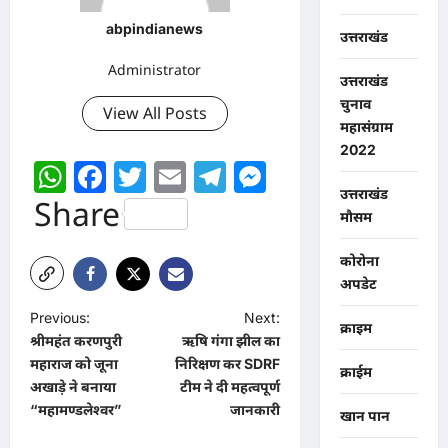
abpindianews
उत्तराखंड
Administrator
उत्तराखंड
चुनाव
View All Posts
महासंग्राम
2022
WhatsApp
Facebook
Twitter
Email
Telegram
Messenger
उत्तराखंड
Share
मौसम
कोरोना
अपडेट
P
Previous:
Next:
क्राइम
श्रीमहंत करणपुरी
ऋषि गंगा झील का
o
महाराज को जूना
निरिक्षण कर SDRF
क्राईम
s
अखाड़े ने बनाया
टीम ने दी महत्वपूर्ण
t
“महामण्डलेश्वर”
जानकारी
खान पान
n