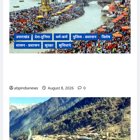
उत्तराखंड
देश-दुनिया
धर्म-कर्म
पुलिस - प्रशासन
विशेष
शासन - प्रशासन
सुरक्षा
सुविधाएं
उत्तराखंड हरिद्वार में उमड़ा आस्था का सैलाब, पंचक खत्म
होते ही शुरू हुई डाक कांवड़ की धूम, प्रशासन के लिए
अगले चार दिन सबसे बड़ी परीक्षा,,,
abpindianews
August 8, 2026
0