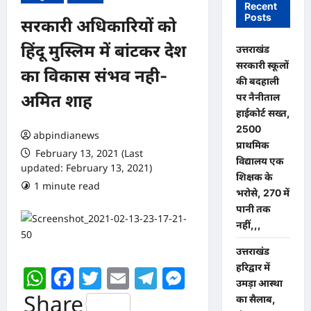
Recent
Posts
सरकारी अधिकारियों को
हिंदू मुस्लिम में बांटकर देश
उत्तराखंड
सरकारी स्कूलों
का विकास संभव नही-
की बदहाली
पर नैनीताल
अमित शाह
हाईकोर्ट सख्त,
2500
abpindianews
प्राथमिक
February 13, 2021 (Last
विद्यालय एक
updated: February 13, 2021)
शिक्षक के
1 minute read
0 comments
भरोसे, 270 में
पानी तक
नहीं,,,
उत्तराखंड
हरिद्वार में
WhatsApp
Facebook
Twitter
Email
Telegram
Messenger
उमड़ा आस्था
Share
का सैलाब,