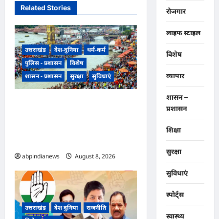
Related Stories
रोजगार
लाइफ स्टाइल
उत्तराखंड
देश-दुनिया
धर्म-कर्म
विशेष
पुलिस - प्रशासन
विशेष
व्यापार
शासन - प्रशासन
सुरक्षा
सुविधाएं
शासन –
उत्तराखंड हरिद्वार में उमड़ा आस्था का
प्रशासन
सैलाब, पंचक खत्म होते ही शुरू हुई
डाक कांवड़ की धूम, प्रशासन के लिए
शिक्षा
अगले चार दिन सबसे बड़ी परीक्षा,,,
सुरक्षा
abpindianews
August 8, 2026
0
सुविधाएं
स्पोर्ट्स
उत्तराखंड
देश दुनिया
राजनीति
स्वास्थ्य