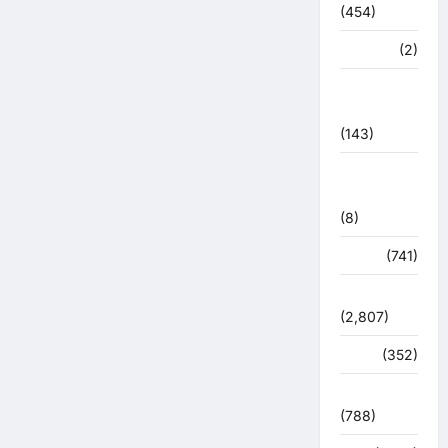
(454)
मध्य प्रदेश
(2)
महाकुंभ
2021
(143)
मिशन सिंदूर
भारत
(8)
मौसम
(741)
राजनीति
(2,807)
रोजगार
(352)
लाइफ स्टाइल
(788)