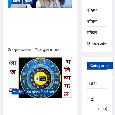
विशेष
सुरक्षा
हरिद्वार
उत्तराखंड कांग्रेस में बड़ा फेरबदल, नई
हरिद्वार
प्रदेश कार्यकारिणी और पांच नई
समितियों का गठन, गोदावरी
हरिद्वार
थपलियाल को मिली अहम
ज़िम्मेदारी,,,
हिमाचल प्रदेश
abpindianews
August 8, 2026
0
Categories
Uncategorized
(462)
ज्योतिष
देश-दुनिया
धर्म-कर्म
अजब -गजब
(42)
आज का भविष्यफल – क्या कहते हैं
अपराध
(509)
आपकी किस्मत के सितारे दिन