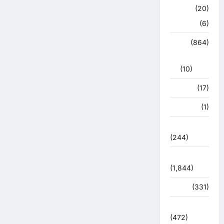
क्राइम
(20)
हरिद्वार
(6)
क्राईम
(864)
राजनीति
(10)
खान पान
(17)
खेल
(1)
चुनावी संग्राम
(244)
ज्योतिष
(1,844)
दुर्घटना
(331)
देश दुनिया
(472)