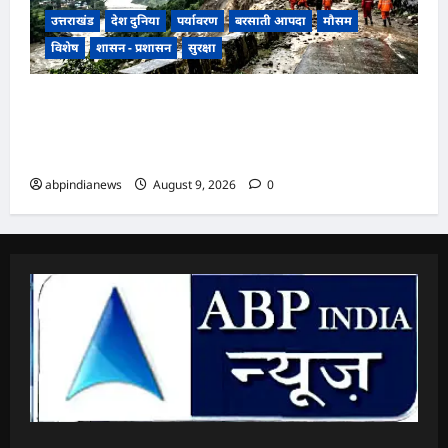
उत्तराखंड
देश दुनिया
पर्यावरण
बरसाती आपदा
मौसम
विशेष
शासन - प्रशासन
सुरक्षा
उत्तराखंड में मानसून की रफ्तार तेज, मौसम विभाग ने जारी
की 9 से 11 अगस्त तक भारी बारिश की चेतावनी, 48 घंटे
अतिसंवेदनशील,,,
abpindianews
August 9, 2026
0