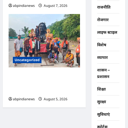
abpindianews
August 7, 2026
0
राजनीति
रोजगार
लाइफ स्टाइल
विशेष
व्यापार
Uncategorized
शासन –
उत्तराखंड दिल्ली-देहरादून एक्सप्रेसवे
प्रशासन
पर कांवड़ यात्रा पर रोक, पुलिसकर्मी
शिक्षा
भी तैनात, आखिर क्या हुई वजह,,,,
abpindianews
August 5, 2026
0
सुरक्षा
सुविधाएं
स्पोर्ट्स