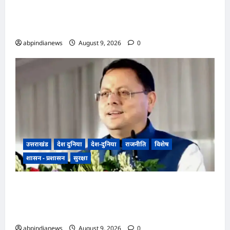
भारतीय राष्ट्रीय कांग्रेस के अध्यक्ष खड़गे के उत्तराखंड दौरे से
पहले गरमाई राजनीति, कांग्रेस कार्यकर्ताओं ने धरना देकर
पुलिस प्रशासन पर लगाए प्रताड़ना के आरोप,,,
abpindianews
August 9, 2026
0
उत्तराखंड
देश दुनिया
देश-दुनिया
राजनीति
विशेष
शासन - प्रशासन
सुरक्षा
उत्तराखंड धामी कैबिनेट ने उत्तराखंड मजदूरी संहिता
नियमावली को दी मंजूरी, गो-पालन योजना का विस्तार
और लामाचौड़ में हाईकोर्ट परिसर का रास्ता साफ,,,
abpindianews
August 9, 2026
0