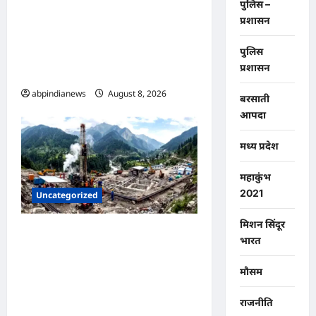
पुलिस –
उत्तराखंड में धामी सरकार ने की बड़ी
प्रशासन
कार्रवाई, 16 करोड़ की लागत से बने
पुलिस
नंदा की चौकी पुल के क्षतिग्रस्त होने
प्रशासन
पर अभियंता निलंबित,,,
abpindianews
August 8, 2026
0
बरसाती
आपदा
मध्य प्रदेश
महाकुंभ
2021
Uncategorized
मिशन सिंदूर
उत्तराखंड की पहली जियोथर्मल
भारत
परियोजना ने पकड़ी रफ्तार,
आइसलैंड की कंपनी ने उत्तराखंड जल
मौसम
विद्युत निगम लिमिटेड को सौंपा
राजनीति
प्रोजेक्ट का ब्लूप्रिंट,,,