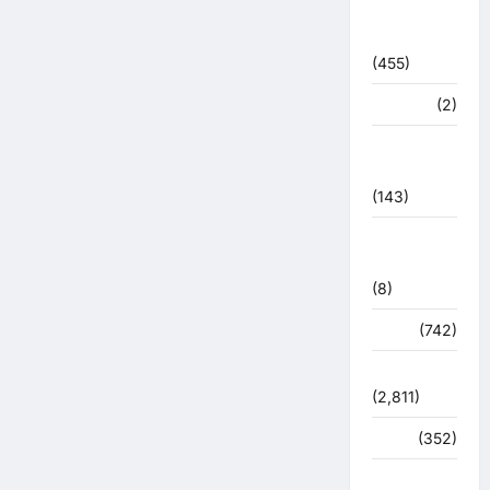
बरसाती
आपदा
(455)
मध्य प्रदेश
(2)
महाकुंभ
2021
(143)
मिशन सिंदूर
भारत
(8)
मौसम
(742)
राजनीति
(2,811)
रोजगार
(352)
लाइफ स्टाइल