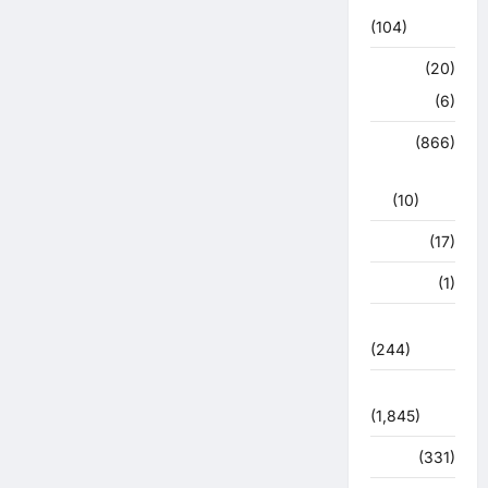
अपडेट
(104)
क्राइम
(20)
हरिद्वार
(6)
क्राईम
(866)
राजनीति
(10)
खान पान
(17)
खेल
(1)
चुनावी संग्राम
(244)
ज्योतिष
(1,845)
दुर्घटना
(331)