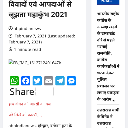
Posts
विवादों एवं आपदाओं से
जूझता महाकुंभ 2021
भारतीय राष्ट्रीय
कांग्रेस के
अध्यक्ष खड़गे
abpindianews
के उत्तराखंड
February 7, 2021 (Last updated:
दौरे से पहले
February 7, 2021)
गरमाई
1 minute read
0 comments
राजनीति,
कांग्रेस
कार्यकर्ताओं ने
धरना देकर
WhatsApp
Facebook
Twitter
Email
Telegram
Messenger
पुलिस
प्रशासन पर
Share
लगाए प्रताड़ना
के आरोप,,,
हाथ कंगन को आरसी का क्या,
उत्तराखंड धामी
पढ़े लिखे को फारसी,,,,
कैबिनेट ने
उत्तराखंड
abpindianews, हरिद्वार, वर्तमान कुंभ के