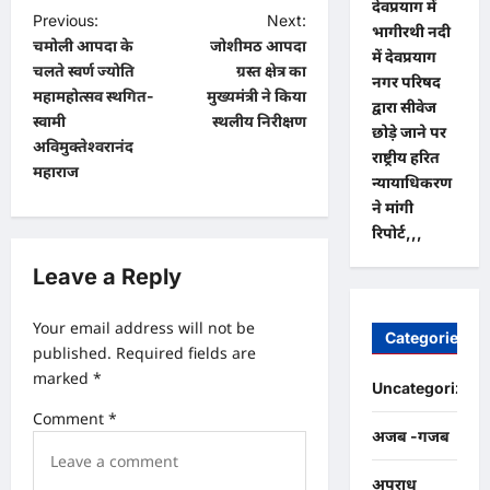
देवप्रयाग में
P
Previous:
Next:
भागीरथी नदी
चमोली आपदा के
जोशीमठ आपदा
o
में देवप्रयाग
चलते स्वर्ण ज्योति
ग्रस्त क्षेत्र का
नगर परिषद
s
महामहोत्सव स्थगित-
मुख्यमंत्री ने किया
द्वारा सीवेज
t
स्वामी
स्थलीय निरीक्षण
छोड़े जाने पर
अविमुक्तेश्वरानंद
n
राष्ट्रीय हरित
महाराज
न्यायाधिकरण
a
ने मांगी
v
रिपोर्ट,,,
i
Leave a Reply
g
a
Your email address will not be
Categories
published.
Required fields are
t
marked
*
Uncategorized
i
Comment
*
o
अजब -गजब
n
अपराध