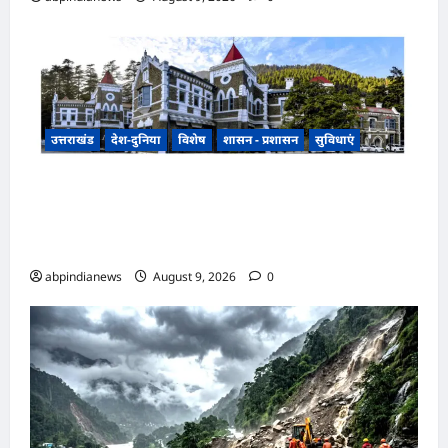
उत्तराखंड
देश-दुनिया
विशेष
शासन - प्रशासन
सुविधाएं
उत्तराखंड हल्द्वानी के बेलबाबा में नैनीताल हाईकोर्ट की
प्रस्तावित बेंच के निर्णय से तराई-भाबर के विकास और नए
आर्थिक कॉरिडोर को भी मिलेगी नई पहचान,,,,
abpindianews
August 9, 2026
0