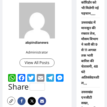
कॉरिडोर को
भी मिलेगी नई
पहचान,,,,
उत्तराखंड में
मानसून की
रफ्तार तेज,
मौसम विभाग
abpindianews
ने जारी की 9
से 11 अगस्त
Administrator
तक भारी
बारिश की
View All Posts
चेतावनी, 48
घंटे
WhatsApp
Facebook
Twitter
Email
Telegram
Messenger
अतिसंवेदनशी
ल,,,
Share
उत्तराखंड
एनजीटी
सख्त,