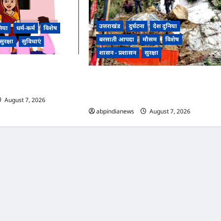
उत्तराखंड
दुर्घटना
देश दुनिया
निया
धर्म-कर्म
विशेष
बरसाती आपदा
मौसम
विशेष
सुरक्षा
सुविधाएं
शासन - प्रशासन
सुरक्षा
नबाड़ी कार्यकर्ताओं को मिलेगा
 उत्कृष्ट सेवाओं के लिए चुनी
उत्तराखंड हरिद्वार टनल के पास पहाड़ी से गिरा मलब
और भारी बोल्डर, प्राचीन काली मंदिर क्षतिग्रस्त,रेल
सुरक्षा को लेकर चिंता,,,,
August 7, 2026
0
abpindianews
August 7, 2026
0