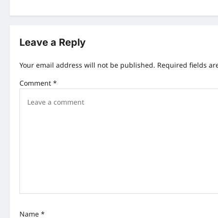
s
t
n
Leave a Reply
a
Your email address will not be published.
Required fields a
v
Comment
*
i
g
a
t
i
o
n
Name
*