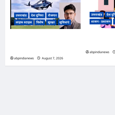
उत्तराखंड
देश दु
उत्तराखंड
देश दुनिया
रोजगार
शासन - प्रशासन
लाइफ स्टाइल
विशेष
सुरक्षा
सुविधाएं
उत्तराखंड में 35 आंग
उत्तराखंड अल्मोड़ा के युवा नवप्रवर्तक रवि टम्टा ने
राज्य स्तरीय पुरस्कार,
रचा इतिहास, स्वदेशी तकनीक से निर्मित किया
गईं यह महिलाएं,,
व्यक्तिगत उड़ान वाहन ‘हपिडा स्काईनेक्स’ का सफल
परीक्षण,,,
abpindianews
abpindianews
August 7, 2026
0