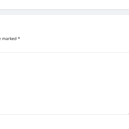
re marked
*