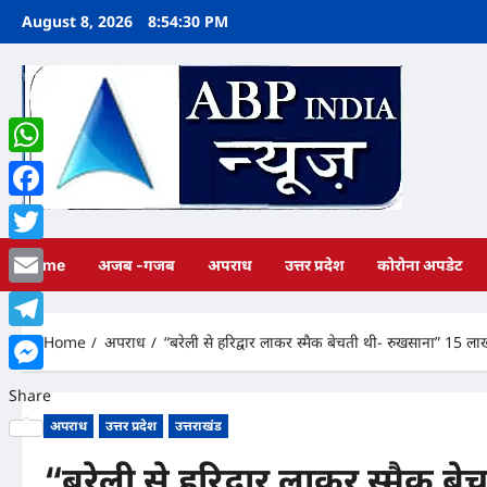
Skip
August 8, 2026
8:54:31 PM
to
content
WhatsApp
Facebook
Twitter
Home
अजब -गजब
अपराध
उत्तर प्रदेश
कोरोना अपडेट
Email
Home
अपराध
“बरेली से हरिद्वार लाकर स्मैक बेचती थी- रुखसाना” 15 लाख
Telegram
Messenger
Share
अपराध
उत्तर प्रदेश
उत्तराखंड
“बरेली से हरिद्वार लाकर स्मैक 