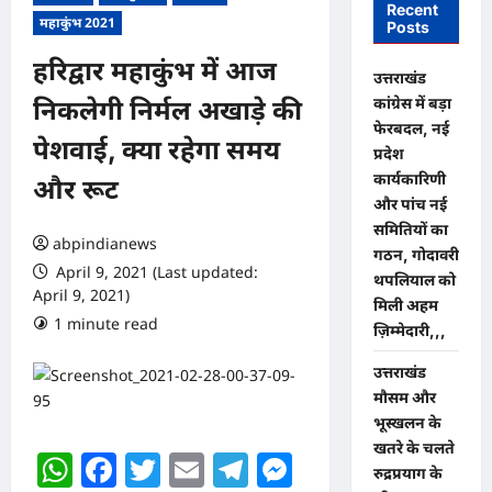
Recent
महाकुंभ 2021
Posts
हरिद्वार महाकुंभ में आज
उत्तराखंड
कांग्रेस में बड़ा
निकलेगी निर्मल अखाड़े की
फेरबदल, नई
पेशवाई, क्या रहेगा समय
प्रदेश
कार्यकारिणी
और रूट
और पांच नई
समितियों का
abpindianews
गठन, गोदावरी
April 9, 2021 (Last updated:
थपलियाल को
April 9, 2021)
मिली अहम
1 minute read
0 comments
ज़िम्मेदारी,,,
उत्तराखंड
मौसम और
भूस्खलन के
खतरे के चलते
WhatsApp
Facebook
Twitter
Email
Telegram
Messenger
रुद्रप्रयाग के