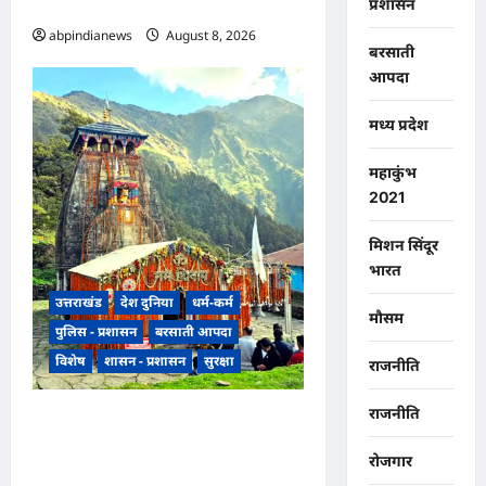
ज़िम्मेदारी,,,
प्रशासन
abpindianews
August 8, 2026
0
बरसाती
आपदा
मध्य प्रदेश
महाकुंभ
2021
मिशन सिंदूर
भारत
उत्तराखंड
देश दुनिया
धर्म-कर्म
मौसम
पुलिस - प्रशासन
बरसाती आपदा
विशेष
शासन - प्रशासन
सुरक्षा
राजनीति
राजनीति
उत्तराखंड मौसम और भूस्खलन के
खतरे के चलते रुद्रप्रयाग के श्री
रोजगार
मध्यमहेश्वर धाम की यात्रा अस्थायी