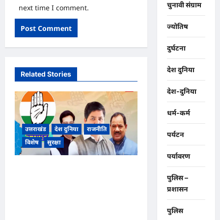
चुनावी संग्राम
next time I comment.
ज्योतिष
दुर्घटना
देश दुनिया
Related Stories
देश-दुनिया
धर्म-कर्म
उत्तराखंड
देश दुनिया
राजनीति
पर्यटन
विशेष
सुरक्षा
पर्यावरण
उत्तराखंड कांग्रेस में बड़ा फेरबदल, नई
पुलिस –
प्रदेश कार्यकारिणी और पांच नई
प्रशासन
समितियों का गठन, गोदावरी
थपलियाल को मिली अहम
पुलिस