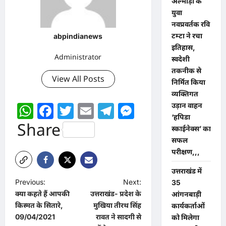
अल्मोड़ा के
युवा
नवप्रवर्तक रवि
टम्टा ने रचा
abpindianews
इतिहास,
Administrator
स्वदेशी
तकनीक से
View All Posts
निर्मित किया
व्यक्तिगत
WhatsApp
Facebook
Twitter
Email
Telegram
Messenger
उड़ान वाहन
‘हपिडा
Share
स्काईनेक्स’ का
सफल
परीक्षण,,,
उत्तराखंड में
P
Previous:
Next:
35
क्या कहते हैं आपकी
उत्तराखंड- प्रदेश के
आंगनबाड़ी
o
किस्मत के सितारे,
मुखिया तीरथ सिंह
कार्यकर्ताओं
s
09/04/2021
रावत ने सादगी से
को मिलेगा