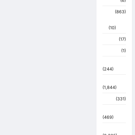
हरिद्वार
(6)
क्राईम
(863)
राजनीति
(10)
खान पान
(17)
खेल
(1)
चुनावी संग्राम
(244)
ज्योतिष
(1,844)
दुर्घटना
(331)
देश दुनिया
(469)
देश-दुनिया