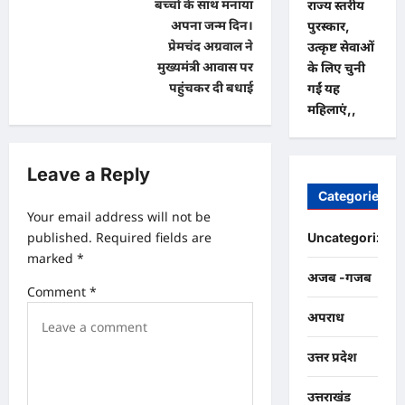
t
बच्चों के साथ मनाया
राज्य स्तरीय
अपना जन्म दिन।
पुरस्कार,
n
प्रेमचंद अग्रवाल ने
उत्कृष्ट सेवाओं
a
मुख्यमंत्री आवास पर
के लिए चुनी
पहुंचकर दी बधाई
गईं यह
v
महिलाएं,,
i
g
Leave a Reply
a
Categories
t
Your email address will not be
i
published.
Required fields are
Uncategorized
o
marked
*
अजब -गजब
n
Comment
*
अपराध
उत्तर प्रदेश
उत्तराखंड