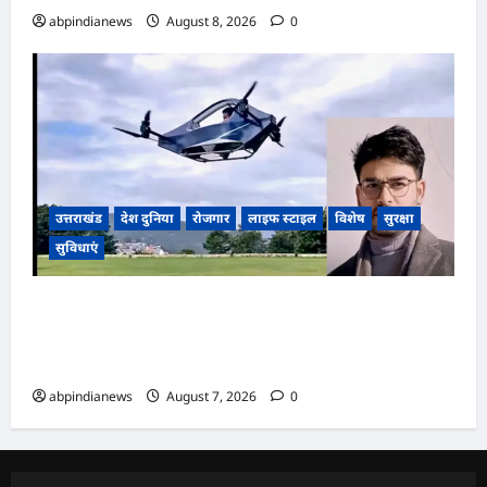
abpindianews
August 8, 2026
0
उत्तराखंड
देश दुनिया
रोजगार
लाइफ स्टाइल
विशेष
सुरक्षा
सुविधाएं
उत्तराखंड अल्मोड़ा के युवा नवप्रवर्तक रवि टम्टा ने रचा
इतिहास, स्वदेशी तकनीक से निर्मित किया व्यक्तिगत उड़ान
वाहन ‘हपिडा स्काईनेक्स’ का सफल परीक्षण,,,
abpindianews
August 7, 2026
0