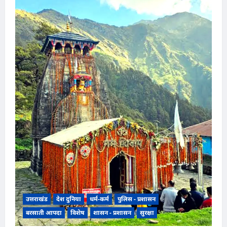
उत्तराखंड
देश दुनिया
धर्म-कर्म
पुलिस - प्रशासन
बरसाती आपदा
विशेष
शासन - प्रशासन
सुरक्षा