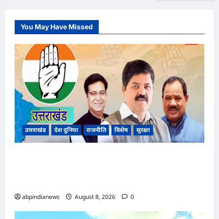
You May Have Missed
उत्तराखंड
देश दुनिया
राजनीति
विशेष
सुरक्षा
उत्तराखंड कांग्रेस में बड़ा फेरबदल, नई प्रदेश कार्यकारिणी
और पांच नई समितियों का गठन, गोदावरी थपलियाल को
मिली अहम ज़िम्मेदारी,,,
abpindianews
August 8, 2026
0