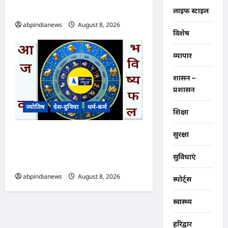
रूप से अगले आदेश तक स्थगित,,,
लाइफ स्टाइल
abpindianews
August 8, 2026
0
विशेष
व्यापार
शासन –
प्रशासन
ज्योतिष
देश-दुनिया
धर्म-कर्म
शिक्षा
आज का भविष्यफल – क्या कहते हैं
सुरक्षा
आपकी किस्मत के सितारे दिन
सुविधाएं
शनिवार दिनांक 08/08/2026
abpindianews
August 8, 2026
0
स्पोर्ट्स
स्वास्थ्य
हरिद्वार