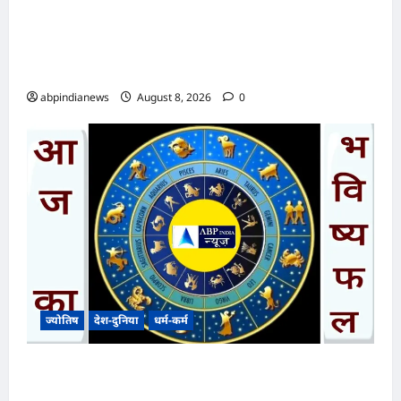
उत्तराखंड मौसम और भूस्खलन के खतरे के चलते रुद्रप्रयाग
के श्री मध्यमहेश्वर धाम की यात्रा अस्थायी रूप से अगले
आदेश तक स्थगित,,,
abpindianews
August 8, 2026
0
ज्योतिष
देश-दुनिया
धर्म-कर्म
आज का भविष्यफल – क्या कहते हैं आपकी किस्मत के
सितारे दिन शनिवार दिनांक 08/08/2026