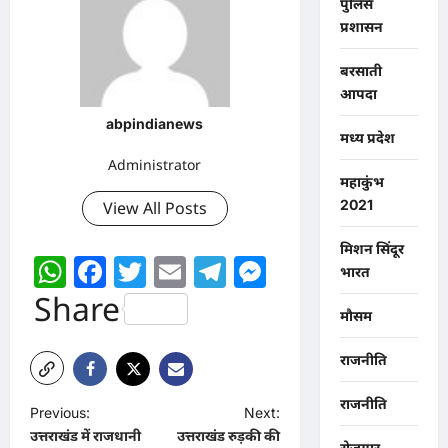
पुलिस
प्रशासन
बरसाती
आपदा
abpindianews
मध्य प्रदेश
Administrator
महाकुंभ
2021
View All Posts
मिशन सिंदूर
WhatsApp
Facebook
Twitter
Email
Telegram
Messenger
भारत
Share
मौसम
राजनीति
राजनीति
P
Previous:
Next:
उत्तराखंड में राजधानी
उत्तराखंड रुड़की की
o
रोजगार