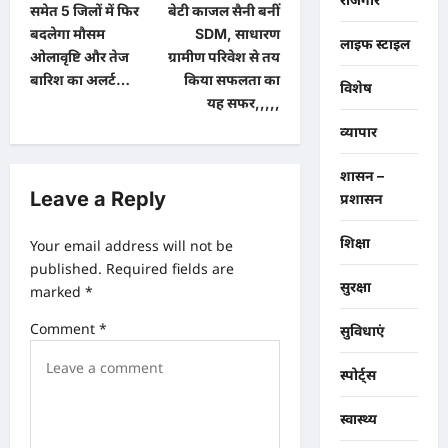
समेत 5 जिलों में फिर
बेटी काजल सैनी बनीं
s
बदलेगा मौसम
SDM, साधारण
लाइफ स्टाइल
t
ओलावृष्टि और तेज
ग्रामीण परिवेश से तय
बारिश का अलर्ट…
किया सफलता का
n
विशेष
यह सफर,,,,,
a
व्यापार
v
शासन –
i
Leave a Reply
प्रशासन
g
a
शिक्षा
Your email address will not be
published.
Required fields are
t
सुरक्षा
marked
*
i
Comment
*
सुविधाएं
o
n
स्पोर्ट्स
स्वास्थ्य