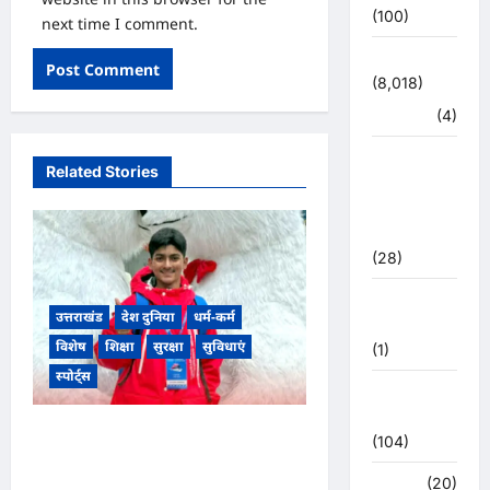
(100)
next time I comment.
उत्तराखंड
(8,018)
हरिद्वार
(4)
उत्तराखंड
Related Stories
चुनाव
महासंग्राम
2022
(28)
उत्तराखंड
उत्तराखंड
देश दुनिया
धर्म-कर्म
मौसम
विशेष
शिक्षा
सुरक्षा
सुविधाएं
(1)
स्पोर्ट्स
कोरोना
अपडेट
उत्तराखंड के चकराता के लकी रावत
(104)
बने वैश्विक गौरव, रूस के प्रतिष्ठित
क्राइम
(20)