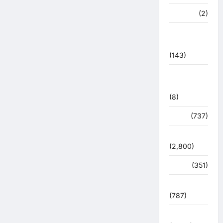
मध्य प्रदेश
(2)
महाकुंभ
2021
(143)
मिशन सिंदूर
भारत
(8)
मौसम
(737)
राजनीति
(2,800)
रोजगार
(351)
लाइफ स्टाइल
(787)
विशेष