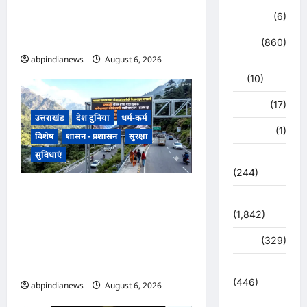
‘आइस ब्रेकर ऑफ नॉलेज’ अभियान
हरिद्वार
(6)
के लिए भारत से एकमात्र छात्र
चयनित,,,
क्राईम
(860)
abpindianews
August 6, 2026
0
राजनीति
(10)
खान पान
(17)
उत्तराखंड
देश दुनिया
धर्म-कर्म
खेल
(1)
विशेष
शासन - प्रशासन
सुरक्षा
सुविधाएं
चुनावी संग्राम
(244)
उत्तराखंड चारधाम यात्रा मार्ग पर
ज्योतिष
मिलेंगी रियल-टाइम अपडेट्स से
(1,842)
लगेगी दुर्घटनाओं पर रोक, बदरीनाथ
दुर्घटना
(329)
मार्ग पर लगेंगी अत्याधुनिक एलईडी
स्क्रीन,,,
देश दुनिया
(446)
abpindianews
August 6, 2026
0