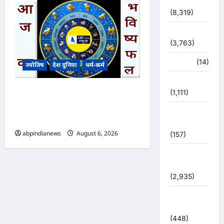
देश-दुनिया
(8,319)
धर्म-कर्म
(3,763)
पर्यटन
(14)
ज्योतिष
देश दुनिया
धर्म-कर्म
पर्यावरण
आज का भविष्यफल – क्या कहते हैं
(1,111)
आपकी किस्मत के सितारे दिन
पुलिस –
बृहस्पतिवार दिनांक 06/08/2026
प्रशासन
abpindianews
August 6, 2026
0
(157)
पुलिस
प्रशासन
(2,935)
बरसाती
आपदा
(448)