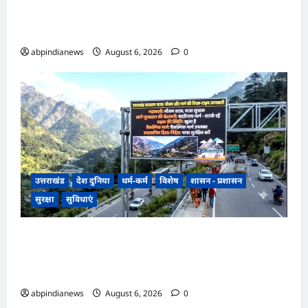
रूस के प्रतिष्ठित ‘आइस ब्रेकर ऑफ नॉलेज’ अभियान के
लिए भारत से एकमात्र छात्र चयनित,,,
abpindianews
August 6, 2026
0
उत्तराखंड
देश दुनिया
धर्म-कर्म
विशेष
शासन - प्रशासन
सुरक्षा
सुविधाएं
उत्तराखंड चारधाम यात्रा मार्ग पर मिलेंगी रियल-टाइम
अपडेट्स से लगेगी दुर्घटनाओं पर रोक, बदरीनाथ मार्ग पर
लगेंगी अत्याधुनिक एलईडी स्क्रीन,,,
abpindianews
August 6, 2026
0