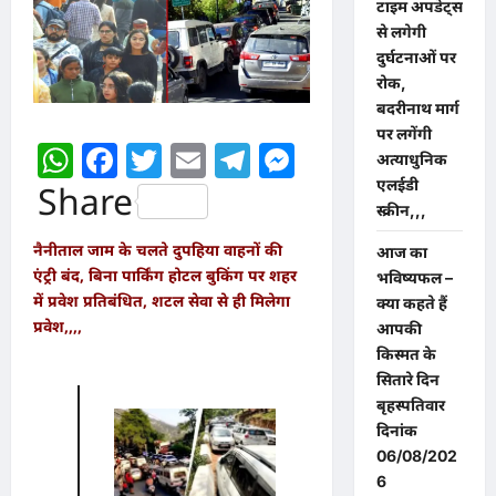
टाइम अपडेट्स
से लगेगी
दुर्घटनाओं पर
रोक,
बदरीनाथ मार्ग
पर लगेंगी
WhatsApp
Facebook
Twitter
Email
Telegram
Messenger
अत्याधुनिक
एलईडी
Share
स्क्रीन,,,
नैनीताल जाम के चलते दुपहिया वाहनों की
आज का
एंट्री बंद, बिना पार्किंग होटल बुकिंग पर शहर
भविष्यफल –
में प्रवेश प्रतिबंधित, शटल सेवा से ही मिलेगा
क्या कहते हैं
प्रवेश,,,,
आपकी
किस्मत के
सितारे दिन
बृहस्पतिवार
दिनांक
06/08/202
6