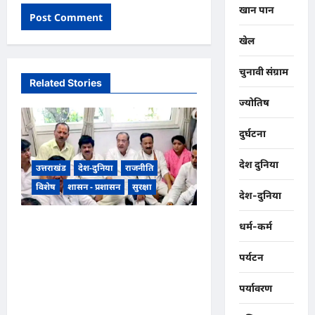
खान पान
खेल
चुनावी संग्राम
Related Stories
ज्योतिष
दुर्घटना
देश दुनिया
उत्तराखंड
देश-दुनिया
राजनीति
विशेष
शासन - प्रशासन
सुरक्षा
देश-दुनिया
भारतीय राष्ट्रीय कांग्रेस के अध्यक्ष
धर्म-कर्म
खड़गे के उत्तराखंड दौरे से पहले
पर्यटन
गरमाई राजनीति, कांग्रेस कार्यकर्ताओं
ने धरना देकर पुलिस प्रशासन पर
पर्यावरण
लगाए प्रताड़ना के आरोप,,,