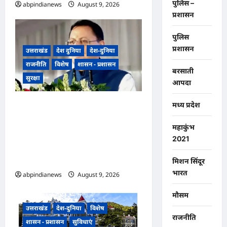
पुलिस –
abpindianews
August 9, 2026
0
प्रशासन
पुलिस
प्रशासन
उत्तराखंड
देश दुनिया
देश-दुनिया
राजनीति
विशेष
शासन - प्रशासन
बरसाती
सुरक्षा
आपदा
उत्तराखंड धामी कैबिनेट ने उत्तराखंड
मध्य प्रदेश
मजदूरी संहिता नियमावली को दी
महाकुंभ
मंजूरी, गो-पालन योजना का विस्तार
2021
और लामाचौड़ में हाईकोर्ट परिसर का
रास्ता साफ,,,
मिशन सिंदूर
भारत
abpindianews
August 9, 2026
0
मौसम
उत्तराखंड
देश-दुनिया
विशेष
राजनीति
शासन - प्रशासन
सुविधाएं