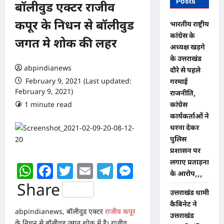
Posts
बॉलीवुड एक्टर राजीव
कपूर के निधन से बॉलीवुड
भारतीय राष्ट्रीय
कांग्रेस के
जगत मे शोक की लहर
अध्यक्ष खड़गे
के उत्तराखंड
abpindianews
दौरे से पहले
February 9, 2021 (Last updated:
गरमाई
February 9, 2021)
राजनीति,
1 minute read
0 comments
कांग्रेस
कार्यकर्ताओं ने
धरना देकर
पुलिस
प्रशासन पर
लगाए प्रताड़ना
WhatsApp
Facebook
Twitter
Email
Telegram
Messenger
के आरोप,,,
Share
उत्तराखंड धामी
कैबिनेट ने
abpindianews, बॉलीवुड एक्टर
राजीव कपूर
उत्तराखंड
के निधन से बॉलीवुड जगत शोक में है। राजीव,