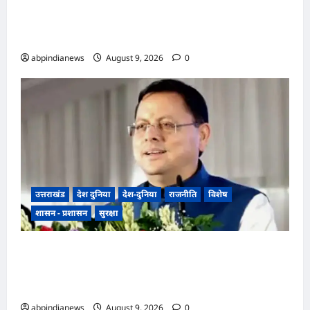
भारतीय राष्ट्रीय कांग्रेस के अध्यक्ष खड़गे के उत्तराखंड दौरे से
पहले गरमाई राजनीति, कांग्रेस कार्यकर्ताओं ने धरना देकर
पुलिस प्रशासन पर लगाए प्रताड़ना के आरोप,,,
abpindianews
August 9, 2026
0
उत्तराखंड
देश दुनिया
देश-दुनिया
राजनीति
विशेष
शासन - प्रशासन
सुरक्षा
उत्तराखंड धामी कैबिनेट ने उत्तराखंड मजदूरी संहिता
नियमावली को दी मंजूरी, गो-पालन योजना का विस्तार
और लामाचौड़ में हाईकोर्ट परिसर का रास्ता साफ,,,
abpindianews
August 9, 2026
0