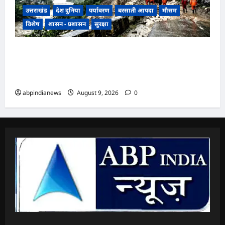
उत्तराखंड
देश दुनिया
पर्यावरण
बरसाती आपदा
मौसम
विशेष
शासन - प्रशासन
सुरक्षा
उत्तराखंड में मानसून की रफ्तार तेज, मौसम विभाग ने जारी
की 9 से 11 अगस्त तक भारी बारिश की चेतावनी, 48 घंटे
अतिसंवेदनशील,,,
abpindianews
August 9, 2026
0