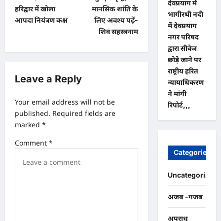
o
देवप्रयाग में
हरिद्वार में खोला
मानसिक शांति के
भागीरथी नदी
s
आपदा नियंत्रण कक्ष
लिए अवश्य पढ़ें-
में देवप्रयाग
t
शिव सहस्त्रनाम
नगर परिषद
n
द्वारा सीवेज
छोड़े जाने पर
a
राष्ट्रीय हरित
v
Leave a Reply
न्यायाधिकरण
i
ने मांगी
Your email address will not be
रिपोर्ट,,,
g
published.
Required fields are
a
marked
*
t
Comment
*
Categories
i
o
Uncategorized
n
अजब -गजब
अपराध