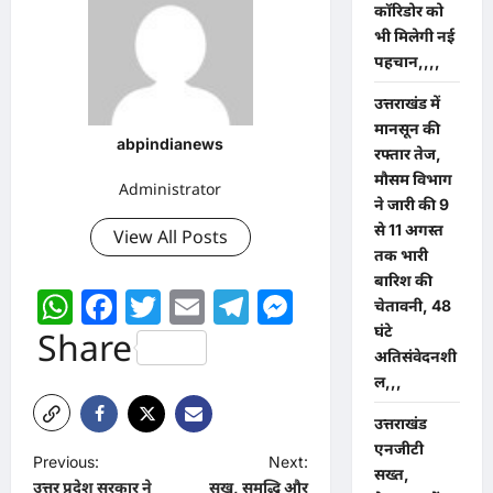
कॉरिडोर को
भी मिलेगी नई
पहचान,,,,
उत्तराखंड में
मानसून की
abpindianews
रफ्तार तेज,
मौसम विभाग
Administrator
ने जारी की 9
से 11 अगस्त
View All Posts
तक भारी
बारिश की
WhatsApp
Facebook
Twitter
Email
Telegram
Messenger
चेतावनी, 48
घंटे
Share
अतिसंवेदनशी
ल,,,
उत्तराखंड
एनजीटी
P
Previous:
Next:
सख्त,
उत्तर प्रदेश सरकार ने
सुख, समृद्धि और