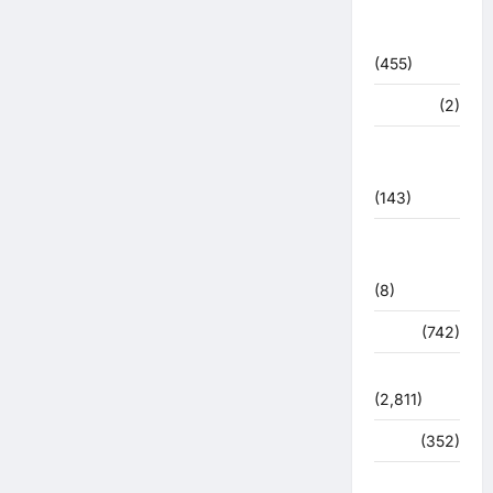
बरसाती
आपदा
(455)
मध्य प्रदेश
(2)
महाकुंभ
2021
(143)
मिशन सिंदूर
भारत
(8)
मौसम
(742)
राजनीति
(2,811)
रोजगार
(352)
लाइफ स्टाइल