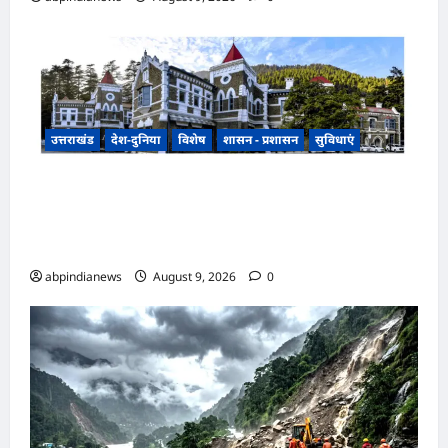
उत्तराखंड
देश-दुनिया
विशेष
शासन - प्रशासन
सुविधाएं
उत्तराखंड हल्द्वानी के बेलबाबा में नैनीताल हाईकोर्ट की
प्रस्तावित बेंच के निर्णय से तराई-भाबर के विकास और नए
आर्थिक कॉरिडोर को भी मिलेगी नई पहचान,,,,
abpindianews
August 9, 2026
0