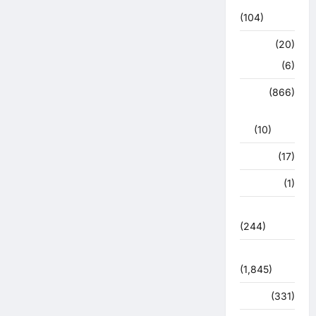
अपडेट
(104)
क्राइम
(20)
हरिद्वार
(6)
क्राईम
(866)
राजनीति
(10)
खान पान
(17)
खेल
(1)
चुनावी संग्राम
(244)
ज्योतिष
(1,845)
दुर्घटना
(331)