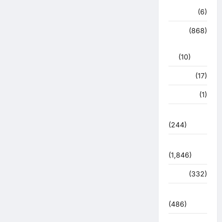
हरिद्वार
(6)
क्राईम
(868)
राजनीति
(10)
खान पान
(17)
खेल
(1)
चुनावी संग्राम
(244)
ज्योतिष
(1,846)
दुर्घटना
(332)
देश दुनिया
(486)