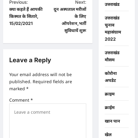
P
Previous:
Next:
उत्तराखंड
क्या कहते हैं आपकी
दून अस्पताल मरीजों
o
किस्मत के सितारे,
के लिए
उत्तराखंड
s
15/02/2021
ऑपरेशन,भर्ती
चुनाव
t
सुविधायें शुरू
महासंग्राम
2022
n
a
उत्तराखंड
v
Leave a Reply
मौसम
i
कोरोना
Your email address will not be
g
अपडेट
published.
Required fields are
a
marked
*
क्राइम
t
Comment
*
i
क्राईम
o
खान पान
n
खेल