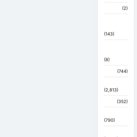
मध्य प्रदेश
(2)
महाकुंभ
2021
(143)
मिशन सिंदूर
भारत
(8)
मौसम
(744)
राजनीति
(2,813)
रोजगार
(352)
लाइफ स्टाइल
(790)
विशेष