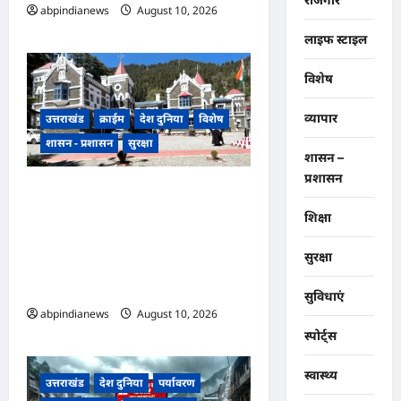
abpindianews
August 10, 2026
0
लाइफ स्टाइल
विशेष
व्यापार
उत्तराखंड
क्राईम
देश दुनिया
विशेष
शासन - प्रशासन
सुरक्षा
शासन –
प्रशासन
उत्तराखंड उच्च न्यायालय ने
PMGSY टेंडर अवमानना मामले में
शिक्षा
मुख्य अभियंता संजय कुमार पाठक
सुरक्षा
को किया दोषी करार, अब सेवा
अभिलेख में दर्ज होगी प्रविष्टि,,,
सुविधाएं
abpindianews
August 10, 2026
0
स्पोर्ट्स
स्वास्थ्य
उत्तराखंड
देश दुनिया
पर्यावरण