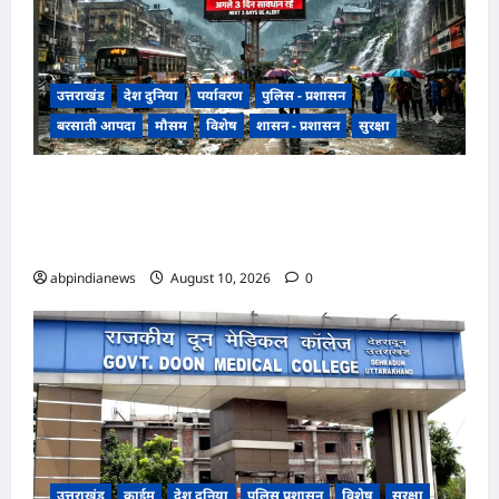
उत्तराखंड
देश दुनिया
पर्यावरण
पुलिस - प्रशासन
बरसाती आपदा
मौसम
विशेष
शासन - प्रशासन
सुरक्षा
देश में मानसून का नया दौर, 9 से 15 अगस्त के बीच देश के
कई हिस्सों में भारी बारिश का अनुमान, विभाग ने उत्तराखंड
और हिमाचल में किया रेड अलर्ट,,,
abpindianews
August 10, 2026
0
उत्तराखंड
क्राईम
देश दुनिया
पुलिस प्रशासन
विशेष
सुरक्षा