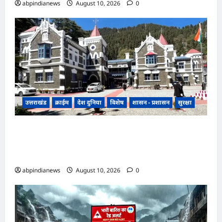
abpindianews
August 10, 2026
0
उत्तराखंड
क्राईम
देश दुनिया
विशेष
शासन - प्रशासन
सुरक्षा
उत्तराखंड उच्च न्यायालय ने PMGSY टेंडर अवमानना
मामले में मुख्य अभियंता संजय कुमार पाठक को किया
दोषी करार, अब सेवा अभिलेख में दर्ज होगी प्रविष्टि,,,
abpindianews
August 10, 2026
0