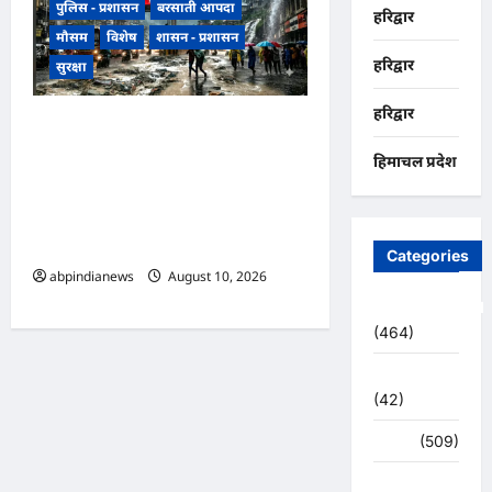
पुलिस - प्रशासन
बरसाती आपदा
हरिद्वार
मौसम
विशेष
शासन - प्रशासन
हरिद्वार
सुरक्षा
हरिद्वार
देश में मानसून का नया दौर, 9 से 15
अगस्त के बीच देश के कई हिस्सों में
हिमाचल प्रदेश
भारी बारिश का अनुमान, विभाग ने
उत्तराखंड और हिमाचल में किया रेड
अलर्ट,,,
Categories
abpindianews
August 10, 2026
0
Uncategorized
(464)
अजब -गजब
(42)
अपराध
(509)
उत्तर प्रदेश