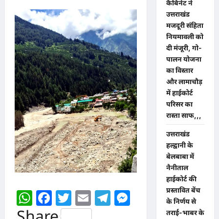
कैबिनेट ने
उत्तराखंड
मजदूरी संहिता
नियमावली को
दी मंजूरी, गो-
पालन योजना
का विस्तार
और लामाचौड़
में हाईकोर्ट
परिसर का
रास्ता साफ,,,
उत्तराखंड
हल्द्वानी के
बेलबाबा में
नैनीताल
हाईकोर्ट की
प्रस्तावित बेंच
WhatsApp
Facebook
Twitter
Email
Telegram
Messenger
के निर्णय से
Share
तराई-भाबर के