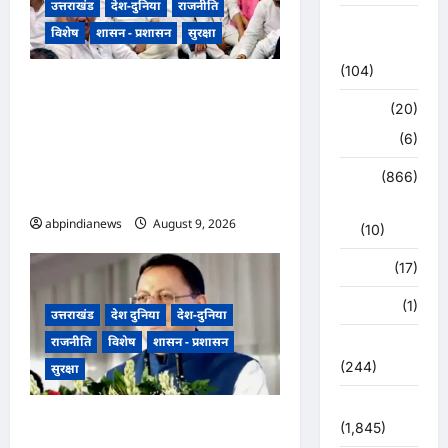
उत्तराखंड
देश-दुनिया
राजनीति
कोरोना
विशेष
शासन - प्रशासन
सुरक्षा
अपडेट
(104)
भारतीय राष्ट्रीय कांग्रेस के अध्यक्ष
क्राइम
(20)
खड़गे के उत्तराखंड दौरे से पहले
हरिद्वार
(6)
गरमाई राजनीति, कांग्रेस कार्यकर्ताओं
ने धरना देकर पुलिस प्रशासन पर
क्राईम
(866)
लगाए प्रताड़ना के आरोप,,,
राजनीति
abpindianews
August 9, 2026
0
(10)
खान पान
(17)
खेल
(1)
उत्तराखंड
देश दुनिया
देश-दुनिया
राजनीति
विशेष
शासन - प्रशासन
चुनावी संग्राम
(244)
सुरक्षा
ज्योतिष
उत्तराखंड धामी कैबिनेट ने उत्तराखंड
(1,845)