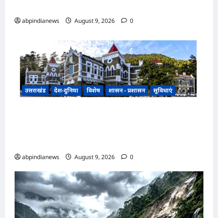
और लामाचौड़ में हाईकोर्ट परिसर का रास्ता साफ,,,
abpindianews
August 9, 2026
0
उत्तराखंड
देश-दुनिया
विशेष
शासन - प्रशासन
सुविधाएं
उत्तराखंड हल्द्वानी के बेलबाबा में नैनीताल हाईकोर्ट की
प्रस्तावित बेंच के निर्णय से तराई-भाबर के विकास और नए
आर्थिक कॉरिडोर को भी मिलेगी नई पहचान,,,,
abpindianews
August 9, 2026
0