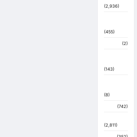
(2,936)
बरसाती
आपदा
(455)
मध्य प्रदेश
(2)
महाकुंभ
2021
(143)
मिशन सिंदूर
भारत
(8)
मौसम
(742)
राजनीति
(2,811)
रोजगार
(352)