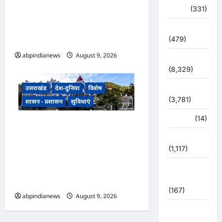
मजदूरी संहिता नियमावली को दी
दुर्घटना
(331)
मंजूरी, गो-पालन योजना का विस्तार
और लामाचौड़ में हाईकोर्ट परिसर का
देश दुनिया
(479)
रास्ता साफ,,,
abpindianews
August 9, 2026
0
देश-दुनिया
(8,329)
धर्म-कर्म
उत्तराखंड
देश-दुनिया
विशेष
(3,781)
शासन - प्रशासन
सुविधाएं
पर्यटन
(14)
उत्तराखंड हल्द्वानी के बेलबाबा में
पर्यावरण
नैनीताल हाईकोर्ट की प्रस्तावित बेंच के
(1,117)
निर्णय से तराई-भाबर के विकास और
पुलिस –
नए आर्थिक कॉरिडोर को भी मिलेगी
प्रशासन
नई पहचान,,,,
(167)
abpindianews
August 9, 2026
0
पुलिस
प्रशासन