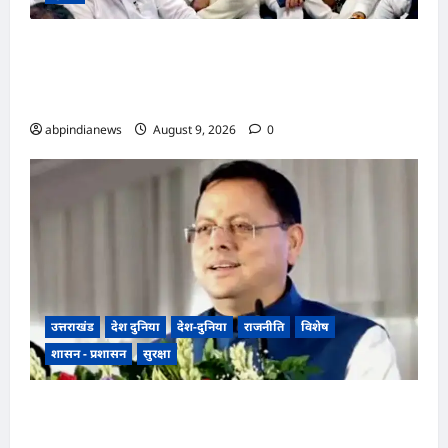
भारतीय राष्ट्रीय कांग्रेस के अध्यक्ष खड़गे के उत्तराखंड दौरे से
पहले गरमाई राजनीति, कांग्रेस कार्यकर्ताओं ने धरना देकर
पुलिस प्रशासन पर लगाए प्रताड़ना के आरोप,,,
abpindianews
August 9, 2026
0
उत्तराखंड
देश दुनिया
देश-दुनिया
राजनीति
विशेष
शासन - प्रशासन
सुरक्षा
उत्तराखंड धामी कैबिनेट ने उत्तराखंड मजदूरी संहिता
नियमावली को दी मंजूरी, गो-पालन योजना का विस्तार