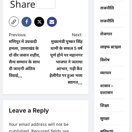
Share
राजनीति
राजनीति
रोजगार
P
Previous:
Next:
मणिपुर में उग्रवादी
मुख्यमंत्री पुष्कर सिंह
o
लाइफ स्टाइल
हमला, उत्तराखंड के
धामी के सफल 5 वर्ष
s
दो वीर जवान शहीद,
पूर्ण होने पर महानगर
विशेष
t
सैन्य सम्मान के साथ
भाजपा ने जताया
दी जाएगी अंतिम
आभार, गढ़ी कैंट
n
व्यापार
विदाई,,,
हेलीपैड पर हुआ भव्य
a
स्वागत,,,
शासन –
v
प्रशासन
i
शिक्षा
g
Leave a Reply
a
सुरक्षा
Your email address will not be
t
published.
Required fields are
सुविधाएं