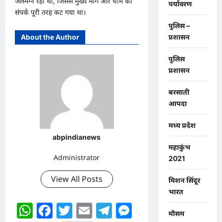
जलमग्न रहा था, जिससे मुख्य मार्ग और धाम का
पर्यावरण
संपर्क पूरी तरह कट गया था।
पुलिस –
प्रशासन
About the Author
पुलिस
प्रशासन
बरसाती
आपदा
मध्य प्रदेश
abpindianews
महाकुंभ
Administrator
2021
View All Posts
मिशन सिंदूर
भारत
WhatsApp
Facebook
Twitter
Email
Telegram
Messenger
मौसम