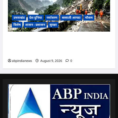
उत्तराखंड
देश दुनिया
पर्यावरण
बरसाती आपदा
मौसम
विशेष
शासन - प्रशासन
सुरक्षा
उत्तराखंड में मानसून की रफ्तार तेज, मौसम विभाग ने जारी
की 9 से 11 अगस्त तक भारी बारिश की चेतावनी, 48 घंटे
अतिसंवेदनशील,,,
abpindianews
August 9, 2026
0