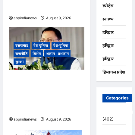
ने धरना देकर पुलिस प्रशासन पर
स्पोर्ट्स
लगाए प्रताड़ना के आरोप,,,
abpindianews
August 9, 2026
0
स्वास्थ्य
हरिद्वार
उत्तराखंड
देश दुनिया
देश-दुनिया
हरिद्वार
राजनीति
विशेष
शासन - प्रशासन
हरिद्वार
सुरक्षा
हिमाचल प्रदेश
उत्तराखंड धामी कैबिनेट ने उत्तराखंड
मजदूरी संहिता नियमावली को दी
मंजूरी, गो-पालन योजना का विस्तार
Categories
और लामाचौड़ में हाईकोर्ट परिसर का
रास्ता साफ,,,
Uncategorized
(462)
abpindianews
August 9, 2026
0
अजब -गजब