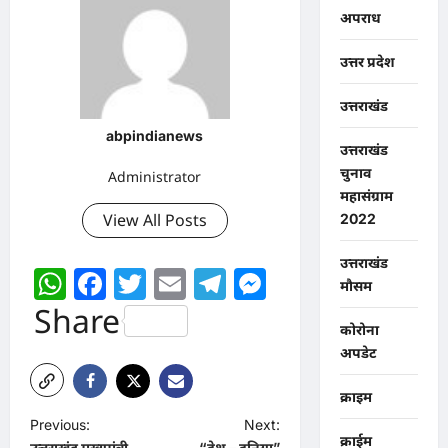
अपराध
उत्तर प्रदेश
उत्तराखंड
abpindianews
उत्तराखंड
चुनाव
Administrator
महासंग्राम
View All Posts
2022
उत्तराखंड
WhatsApp
Facebook
Twitter
Email
Telegram
Messenger
मौसम
Share
कोरोना
अपडेट
क्राइम
P
Previous:
Next:
क्राईम
उत्तराखंड मुख्यमंत्री
“देश – दुनिया”