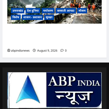
उत्तराखंड
देश दुनिया
पर्यावरण
बरसाती आपदा
मौसम
विशेष
शासन - प्रशासन
सुरक्षा
उत्तराखंड में मानसून की रफ्तार तेज, मौसम विभाग ने जारी
की 9 से 11 अगस्त तक भारी बारिश की चेतावनी, 48 घंटे
अतिसंवेदनशील,,,
abpindianews
August 9, 2026
0