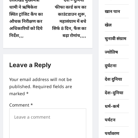
o
धामी ने ऋषिकेश
फीफा वर्ल्ड कप का
खान पान
s
स्थित ट्रांजिट कैंप का
काउंटडाउन शुरू,
t
औचक निरीक्षण कर
महासंग्राम में बचे
खेल
अधिकारियों को दिये
सिर्फ 8 दिन, फैंस का
n
निर्देश,,,
बढ़ा रोमांच,,,,
चुनावी संग्राम
a
v
ज्योतिष
i
Leave a Reply
दुर्घटना
g
a
Your email address will not be
देश दुनिया
published.
Required fields are
t
देश-दुनिया
marked
*
i
Comment
*
धर्म-कर्म
o
n
पर्यटन
पर्यावरण