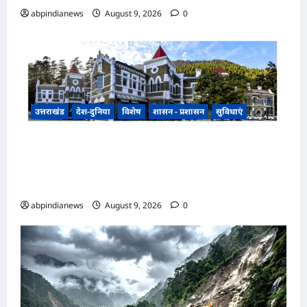
abpindianews
August 9, 2026
0
उत्तराखंड
देश-दुनिया
विशेष
शासन - प्रशासन
सुविधाएं
उत्तराखंड हल्द्वानी के बेलबाबा में नैनीताल हाईकोर्ट की
प्रस्तावित बेंच के निर्णय से तराई-भाबर के विकास और नए
आर्थिक कॉरिडोर को भी मिलेगी नई पहचान,,,,
abpindianews
August 9, 2026
0