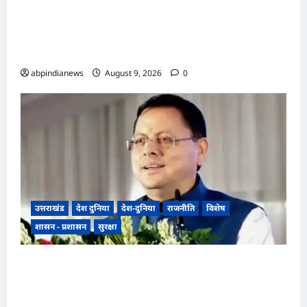
भारतीय राष्ट्रीय कांग्रेस के अध्यक्ष खड़गे के उत्तराखंड दौरे से
पहले गरमाई राजनीति, कांग्रेस कार्यकर्ताओं ने धरना देकर
पुलिस प्रशासन पर लगाए प्रताड़ना के आरोप,,,
abpindianews
August 9, 2026
0
उत्तराखंड
देश दुनिया
देश-दुनिया
राजनीति
विशेष
शासन - प्रशासन
सुरक्षा
उत्तराखंड धामी कैबिनेट ने उत्तराखंड मजदूरी संहिता
नियमावली को दी मंजूरी, गो-पालन योजना का विस्तार
और लामाचौड़ में हाईकोर्ट परिसर का रास्ता साफ,,,