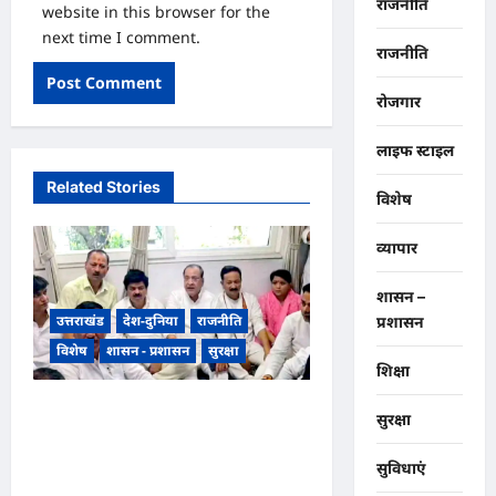
राजनीति
website in this browser for the
next time I comment.
राजनीति
रोजगार
लाइफ स्टाइल
Related Stories
विशेष
व्यापार
शासन –
उत्तराखंड
देश-दुनिया
राजनीति
प्रशासन
विशेष
शासन - प्रशासन
सुरक्षा
शिक्षा
भारतीय राष्ट्रीय कांग्रेस के अध्यक्ष
सुरक्षा
खड़गे के उत्तराखंड दौरे से पहले
सुविधाएं
गरमाई राजनीति, कांग्रेस कार्यकर्ताओं