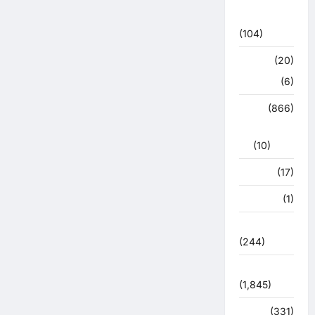
कोरोना
अपडेट
(104)
क्राइम
(20)
हरिद्वार
(6)
क्राईम
(866)
राजनीति
(10)
खान पान
(17)
खेल
(1)
चुनावी संग्राम
(244)
ज्योतिष
(1,845)
दुर्घटना
(331)