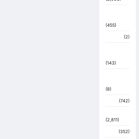
बरसाती
आपदा
(455)
मध्य प्रदेश
(2)
महाकुंभ
2021
(143)
मिशन सिंदूर
भारत
(8)
मौसम
(742)
राजनीति
(2,811)
रोजगार
(352)