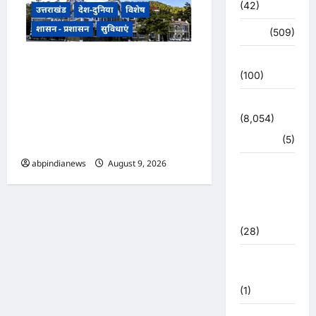
(42)
उत्तराखंड
देश-दुनिया
विशेष
शासन - प्रशासन
सुविधाएं
अपराध
(509)
उत्तर प्रदेश
उत्तराखंड हल्द्वानी के बेलबाबा में
(100)
नैनीताल हाईकोर्ट की प्रस्तावित बेंच के
उत्तराखंड
निर्णय से तराई-भाबर के विकास और
(8,054)
नए आर्थिक कॉरिडोर को भी मिलेगी
हरिद्वार
(5)
नई पहचान,,,,
abpindianews
August 9, 2026
0
उत्तराखंड
चुनाव
महासंग्राम
2022
(28)
उत्तराखंड
मौसम
(1)