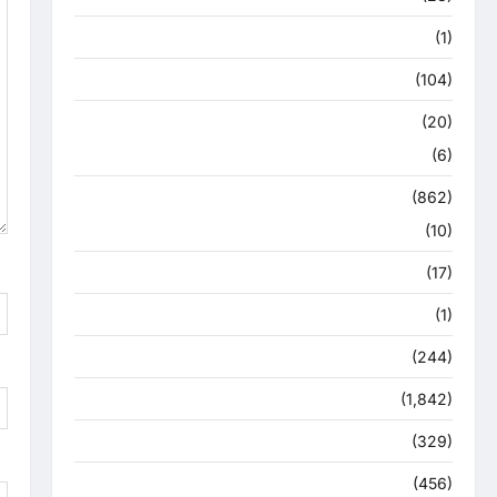
उत्तराखंड मौसम
(1)
कोरोना अपडेट
(104)
क्राइम
(20)
हरिद्वार
(6)
क्राईम
(862)
राजनीति
(10)
खान पान
(17)
खेल
(1)
चुनावी संग्राम
(244)
ज्योतिष
(1,842)
दुर्घटना
(329)
देश दुनिया
(456)