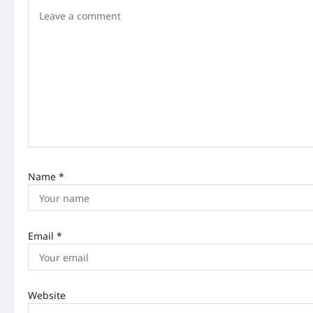
g
a
t
i
o
n
Name
*
Email
*
Website