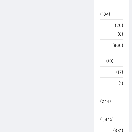
कोरोना
अपडेट
(104)
क्राइम
(20)
हरिद्वार
(6)
क्राईम
(866)
राजनीति
(10)
खान पान
(17)
खेल
(1)
चुनावी संग्राम
(244)
ज्योतिष
(1,845)
दुर्घटना
(331)