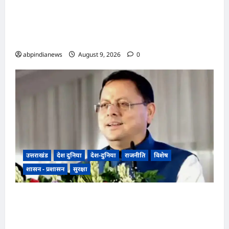
भारतीय राष्ट्रीय कांग्रेस के अध्यक्ष खड़गे के उत्तराखंड दौरे से
पहले गरमाई राजनीति, कांग्रेस कार्यकर्ताओं ने धरना देकर
पुलिस प्रशासन पर लगाए प्रताड़ना के आरोप,,,
abpindianews
August 9, 2026
0
उत्तराखंड
देश दुनिया
देश-दुनिया
राजनीति
विशेष
शासन - प्रशासन
सुरक्षा
उत्तराखंड धामी कैबिनेट ने उत्तराखंड मजदूरी संहिता
नियमावली को दी मंजूरी, गो-पालन योजना का विस्तार
और लामाचौड़ में हाईकोर्ट परिसर का रास्ता साफ,,,