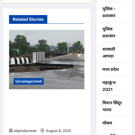
पुलिस –
प्रशासन
Related Stories
पुलिस
प्रशासन
बरसाती
आपदा
मध्य प्रदेश
Uncategorized
महाकुंभ
2021
उत्तराखंड में धामी सरकार ने की बड़ी
मिशन सिंदूर
कार्रवाई, 16 करोड़ की लागत से बने
भारत
नंदा की चौकी पुल के क्षतिग्रस्त होने
पर अभियंता निलंबित,,,
मौसम
abpindianews
August 8, 2026
0