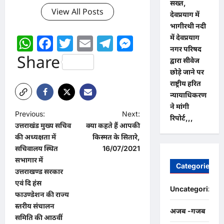
सख्त,
View All Posts
देवप्रयाग में
भागीरथी नदी
WhatsApp
Facebook
Twitter
Email
Telegram
Messenger
में देवप्रयाग
नगर परिषद
Share
द्वारा सीवेज
छोड़े जाने पर
राष्ट्रीय हरित
न्यायाधिकरण
ने मांगी
P
Previous:
Next:
रिपोर्ट,,,
उत्तराखंड मुख्य सचिव
क्या कहते हैं आपकी
o
की अध्यक्षता में
किस्मत के सितारे,
s
सचिवालय स्थित
16/07/2021
t
सभागार में
Categories
उत्तराखण्ड सरकार
n
एवं दि हंस
Uncategorized
a
फाउण्डेशन की राज्य
स्तरीय संचालन
v
अजब -गजब
समिति की आठवीं
i