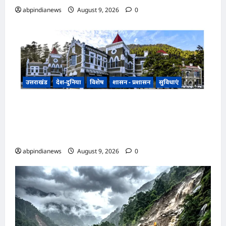
abpindianews
August 9, 2026
0
उत्तराखंड
देश-दुनिया
विशेष
शासन - प्रशासन
सुविधाएं
उत्तराखंड हल्द्वानी के बेलबाबा में नैनीताल हाईकोर्ट की
प्रस्तावित बेंच के निर्णय से तराई-भाबर के विकास और नए
आर्थिक कॉरिडोर को भी मिलेगी नई पहचान,,,,
abpindianews
August 9, 2026
0