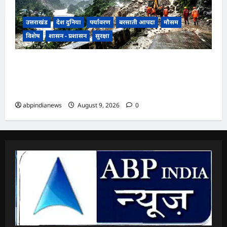
उत्तराखंड
देश दुनिया
पर्यावरण
बरसाती आपदा
मौसम
विशेष
शासन - प्रशासन
सुरक्षा
उत्तराखंड में मानसून की रफ्तार तेज, मौसम विभाग ने जारी
की 9 से 11 अगस्त तक भारी बारिश की चेतावनी, 48 घंटे
अतिसंवेदनशील,,,
abpindianews
August 9, 2026
0