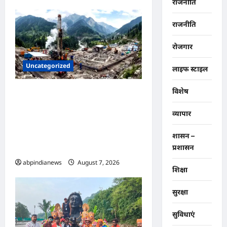
राजनीति
राजनीति
रोजगार
Uncategorized
लाइफ स्टाइल
विशेष
उत्तराखंड की पहली जियोथर्मल
परियोजना ने पकड़ी रफ्तार,
व्यापार
आइसलैंड की कंपनी ने उत्तराखंड जल
विद्युत निगम लिमिटेड को सौंपा
शासन –
प्रोजेक्ट का ब्लूप्रिंट,,,
प्रशासन
abpindianews
August 7, 2026
0
शिक्षा
सुरक्षा
सुविधाएं