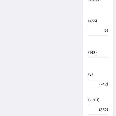
बरसाती
आपदा
(455)
मध्य प्रदेश
(2)
महाकुंभ
2021
(143)
मिशन सिंदूर
भारत
(8)
मौसम
(742)
राजनीति
(2,811)
रोजगार
(352)