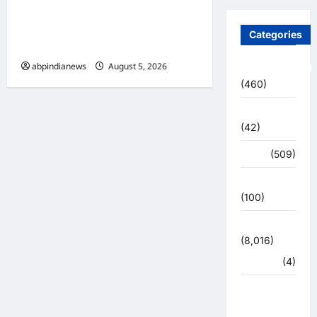
उत्तराखंड देहरादून में 11 अगस्त को
लगेगा रोजगार मेला, 559 पदों पर
Categories
होगा अभ्यर्थियों का चयन,,,,
abpindianews
August 5, 2026
0
Uncategorized
(460)
अजब -गजब
(42)
अपराध
(509)
उत्तर प्रदेश
(100)
उत्तराखंड
(8,016)
हरिद्वार
(4)
उत्तराखंड
चुनाव