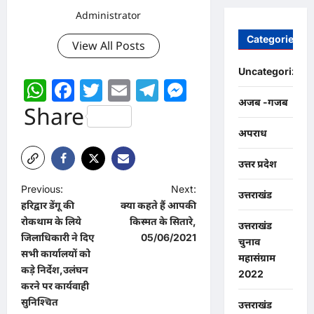
Administrator
Categories
View All Posts
Uncategorized
WhatsApp
Facebook
Twitter
Email
Telegram
Messenger
अजब -गजब
Share
अपराध
उत्तर प्रदेश
P
Previous:
Next:
उत्तराखंड
हरिद्वार डेंगू की
क्या कहते हैं आपकी
o
रोकथाम के लिये
किस्मत के सितारे,
उत्तराखंड
s
जिलाधिकारी ने दिए
05/06/2021
चुनाव
t
सभी कार्यालयों को
महासंग्राम
कड़े निर्देश,उलंघन
2022
n
करने पर कार्यवाही
a
सुनिश्चित
उत्तराखंड