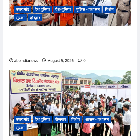
उत्तराखंड
देश दुनिया
देश-दुनिया
पुलिस - प्रशासन
विशेष
सुरक्षा
हरिद्वार
उत्तराखंड हरिद्वार कांवड़ मेले में चंडीघाट तिराहे पर
कांवड़ियों और पुलिस के बीच हुआ विवाद, मेडिकल जांच में
शराब पीने की नहीं हुई पुष्टि,,,,
abpindianews
August 5, 2026
0
उत्तराखंड
देश दुनिया
रोजगार
विशेष
शासन - प्रशासन
सुरक्षा