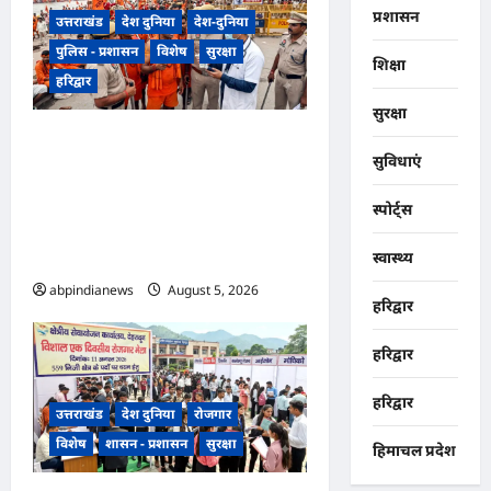
प्रशासन
उत्तराखंड
देश दुनिया
देश-दुनिया
पुलिस - प्रशासन
विशेष
सुरक्षा
शिक्षा
हरिद्वार
सुरक्षा
उत्तराखंड हरिद्वार कांवड़ मेले में
सुविधाएं
चंडीघाट तिराहे पर कांवड़ियों और
पुलिस के बीच हुआ विवाद, मेडिकल
स्पोर्ट्स
जांच में शराब पीने की नहीं हुई
पुष्टि,,,,
स्वास्थ्य
abpindianews
August 5, 2026
0
हरिद्वार
हरिद्वार
हरिद्वार
उत्तराखंड
देश दुनिया
रोजगार
विशेष
शासन - प्रशासन
सुरक्षा
हिमाचल प्रदेश