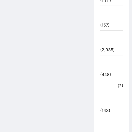
(1,111)
पुलिस –
प्रशासन
(157)
पुलिस
प्रशासन
(2,935)
बरसाती
आपदा
(448)
मध्य प्रदेश
(2)
महाकुंभ
2021
(143)
मिशन सिंदूर
भारत