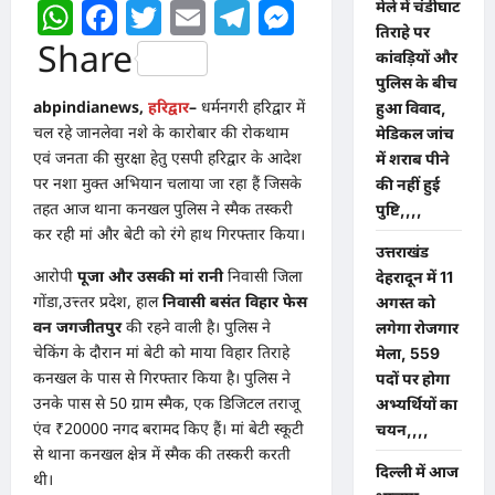
WhatsApp
Facebook
Twitter
Email
Telegram
Messenger
मेले में चंडीघाट
तिराहे पर
Share
कांवड़ियों और
पुलिस के बीच
abpindianews,
हरिद्वार
–
धर्मनगरी हरिद्वार में
हुआ विवाद,
चल रहे जानलेवा नशे के कारोबार की रोकथाम
मेडिकल जांच
एवं जनता की सुरक्षा हेतु एसपी हरिद्वार के आदेश
में शराब पीने
पर नशा मुक्त अभियान चलाया जा रहा हैं जिसके
की नहीं हुई
तहत आज थाना कनखल पुलिस ने स्मैक तस्करी
पुष्टि,,,,
कर रही मां और बेटी को रंगे हाथ गिरफ्तार किया।
उत्तराखंड
आरोपी
पूजा और उसकी मां रानी
निवासी जिला
देहरादून में 11
गोंडा,उत्त्तर प्रदेश, हाल
निवासी बसंत विहार फेस
अगस्त को
वन जगजीतपुर
की रहने वाली है। पुलिस ने
लगेगा रोजगार
चेकिंग के दौरान मां बेटी को माया विहार तिराहे
मेला, 559
कनखल के पास से गिरफ्तार किया है। पुलिस ने
पदों पर होगा
उनके पास से 50 ग्राम स्मैक, एक डिजिटल तराजू
अभ्यर्थियों का
एंव ₹20000 नगद बरामद किए हैं। मां बेटी स्कूटी
चयन,,,,
से थाना कनखल क्षेत्र में स्मैक की तस्करी करती
दिल्ली में आज
थी।