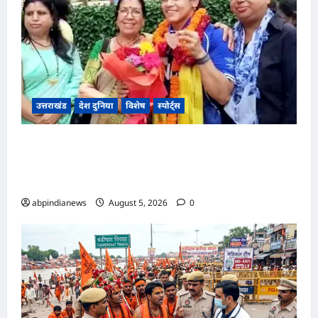
उत्तराखंड
देश दुनिया
विशेष
स्पोर्ट्स
उत्तराखंड, स्कॉटलैंड में आयोजित 2026 “ग्लासगो
कॉमनवेल्थ गेम्स” में कांस्य पदक जीतने वाली जूडो
खिलाड़ी उन्नति शर्मा का देहरादून में हुआ भव्य स्वागत,,,
abpindianews
August 5, 2026
0