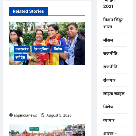
2021
Related Stories
मिशन सिंदूर
भारत
मौसम
उत्तराखंड
देश दुनिया
विशेष
राजनीति
स्पोर्ट्स
राजनीति
उत्तराखंड, स्कॉटलैंड में आयोजित
रोजगार
2026 “ग्लासगो कॉमनवेल्थ गेम्स”
में कांस्य पदक जीतने वाली जूडो
लाइफ स्टाइल
खिलाड़ी उन्नति शर्मा का देहरादून में
हुआ भव्य स्वागत,,,
विशेष
abpindianews
August 5, 2026
0
व्यापार
शासन –