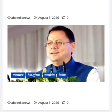
उत्तराखंड देहरादून में 11 अगस्त को लगेगा रोजगार मेला,
559 पदों पर होगा अभ्यर्थियों का चयन,,,,
abpindianews
August 5, 2026
0
उत्तराखंड
देश-दुनिया
राजनीति
विशेष
दिल्ली में आज भाजपा उत्तराखंड कोर ग्रुप की अहम बैठक
में प्रदेश की हारी गई सीटों पर दिया जाएगा विशेष ध्यान,,,,
abpindianews
August 5, 2026
0