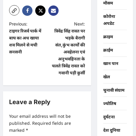
मौसम
कोरोना
अपडेट
P
Previous:
Next:
टाइगर रिजर्व पार्क में
त्रिवेंद्र सिंह रावत पर
o
क्राइम
बाघ का अध खाया
भड़के बैरागी
s
शव मिलने से मची
संत,कुंभ कार्यों की
क्राईम
t
सनसनी
अवहेलना एवं
अनुभवहिनता के
n
खान पान
चलते त्रिवेंद्र रावत को
a
गवानी पड़ी कुर्सी
खेल
v
i
चुनावी संग्राम
g
Leave a Reply
ज्योतिष
a
Your email address will not be
दुर्घटना
t
published.
Required fields are
i
marked
*
देश दुनिया