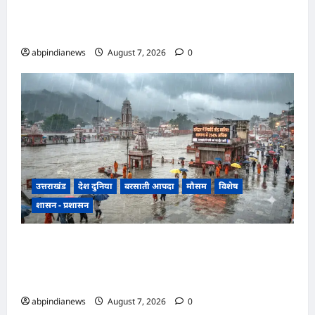
साथ सामूहिक दुष्कर्म, पुलिस ने अश्लील वीडियो बनाकर
ब्लैकमेल करने वाले दो आरोपियों को किया गिरफ्तार,,,
abpindianews
August 7, 2026
0
उत्तराखंड
देश दुनिया
बरसाती आपदा
मौसम
विशेष
शासन - प्रशासन
उत्तराखंड में झमाझम बारिश का दौर जारी, हरिद्वार में
सबसे ज्यादा 254 प्रतिशत अधिक वर्षा दर्ज, जानें अन्य
जिलों का हाल,,,
abpindianews
August 7, 2026
0