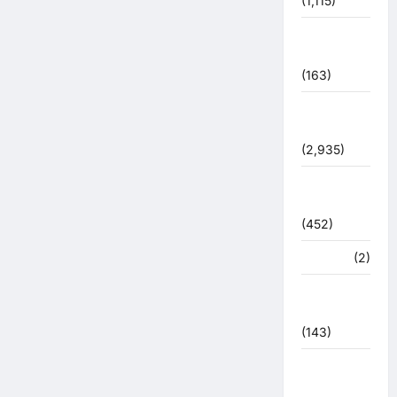
(1,115)
पुलिस –
प्रशासन
(163)
पुलिस
प्रशासन
(2,935)
बरसाती
आपदा
(452)
मध्य प्रदेश
(2)
महाकुंभ
2021
(143)
मिशन सिंदूर
भारत