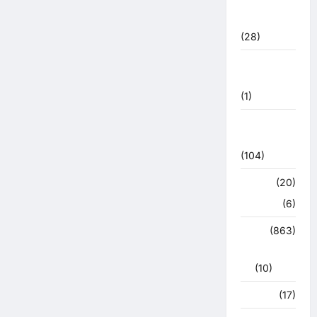
महासंग्राम
2022
(28)
उत्तराखंड
मौसम
(1)
कोरोना
अपडेट
(104)
क्राइम
(20)
हरिद्वार
(6)
क्राईम
(863)
राजनीति
(10)
खान पान
(17)