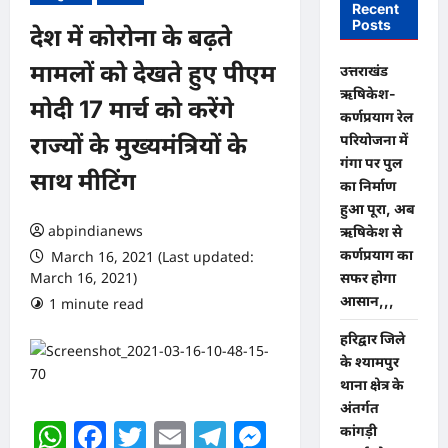
Recent
Posts
देश में कोरोना के बढ़ते
मामलों को देखते हुए पीएम
उत्तराखंड
ऋषिकेश-
मोदी 17 मार्च को करेंगे
कर्णप्रयाग रेल
परियोजना में
राज्यों के मुख्यमंत्रियों के
गंगा पर पुल
साथ मीटिंग
का निर्माण
हुआ पूरा, अब
abpindianews
ऋषिकेश से
कर्णप्रयाग का
March 16, 2021 (Last updated:
March 16, 2021)
सफर होगा
आसान,,,
1 minute read
0 comments
​हरिद्वार जिले
के श्यामपुर
थाना क्षेत्र के
अंतर्गत
WhatsApp
Facebook
Twitter
Email
Telegram
Messenger
कांगड़ी