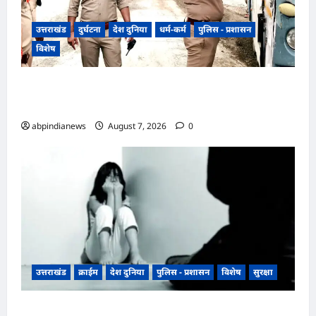
उत्तराखंड
दुर्घटना
देश दुनिया
धर्म-कर्म
पुलिस - प्रशासन
विशेष
​हरिद्वार जिले के श्यामपुर थाना क्षेत्र के अंतर्गत कांगड़ी
फ्लाईओवर
abpindianews
August 7, 2026
0
उत्तराखंड
क्राईम
देश दुनिया
पुलिस - प्रशासन
विशेष
सुरक्षा
उत्तराखंड रुद्रपुर के बाजपुर में 13 साल की नाबालिग के