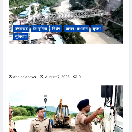
उत्तराखंड
देश दुनिया
विशेष
शासन - प्रशासन
सुरक्षा
सुविधाएं
उत्तराखंड ऋषिकेश-कर्णप्रयाग रेल परियोजना में गंगा पर
पुल का निर्माण हुआ पूरा, अब ऋषिकेश से कर्णप्रयाग का
सफर होगा आसान,,,
abpindianews
August 7, 2026
0