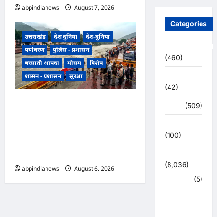
abpindianews
August 7, 2026
0
Categories
उत्तराखंड
देश दुनिया
देश-दुनिया
Uncategorized
पर्यावरण
पुलिस - प्रशासन
(460)
बरसाती आपदा
मौसम
विशेष
शासन - प्रशासन
सुरक्षा
अजब -गजब
(42)
उत्तराखंड हरिद्वार में उफनती गंगा का
अपराध
(509)
जल चेतावनी स्तर पर, श्रीनगर और
उत्तर प्रदेश
पशुलोक बैराज से लगातार पानी छोड़े
(100)
जाने से प्रशासन और सिंचाई विभाग
उत्तराखंड
अलर्ट मोड़ पर,,,
(8,036)
abpindianews
August 6, 2026
0
हरिद्वार
(5)
उत्तराखंड
चुनाव