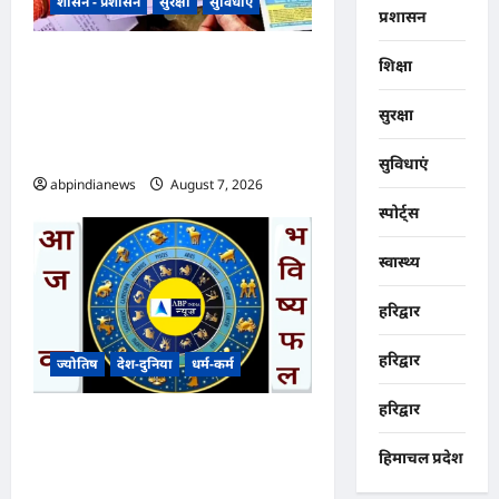
शासन - प्रशासन
सुरक्षा
सुविधाएं
प्रशासन
उत्तराखंड में SIR पर मतदाताओं को
शिक्षा
सरकार ने दी बड़ी राहत, अब आधार
सुरक्षा
कार्ड और राशन कार्ड से भी होगा SIR
सत्यापन,,,,
सुविधाएं
abpindianews
August 7, 2026
0
स्पोर्ट्स
स्वास्थ्य
हरिद्वार
हरिद्वार
ज्योतिष
देश-दुनिया
धर्म-कर्म
हरिद्वार
आज का भविष्यफल – क्या कहते हैं
आपकी किस्मत के सितारे दिन
हिमाचल प्रदेश
शुक्रवार दिनांक 070872026