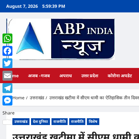
Skip
August 7, 2026
5:59:41 PM
to
content
WhatsApp
Facebook
Twitter
Home
अजब -गजब
अपराध
उत्तर प्रदेश
कोरोना अपडेट
Email
Home
उत्तराखंड
उत्तराखंड खटीमा में सीएम धामी का ऐतिहासिक तीन दिवसीय प
Telegram
Messenger
Share
उत्तराखंड
देश दुनिया
राजनीति
राजनीति
विशेष
उत्तराखंड खटीमा में सीएम धामी