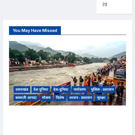
(1)
You May Have Missed
उत्तराखंड
देश दुनिया
देश-दुनिया
पर्यावरण
पुलिस - प्रशासन
बरसाती आपदा
मौसम
विशेष
शासन - प्रशासन
सुरक्षा
उत्तराखंड हरिद्वार में उफनती गंगा का जल चेतावनी स्तर
पर, श्रीनगर और पशुलोक बैराज से लगातार पानी छोड़े
जाने से प्रशासन और सिंचाई विभाग अलर्ट मोड़ पर,,,