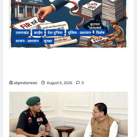
उत्तराखंड
क्राईम
देश दुनिया
पुलिस - प्रशासन
विशेष
शासन - प्रशासन
सुरक्षा
उत्तराखंड राज्य सहकारी बैंक ऋण घोटाला, अल्मोड़ा
शाखा में 2 करोड़ की मंजूरी के बाद 7 करोड़ का लोन जारी,
4 पूर्व अधिकारियों समेत 6 पर FIR,,,
abpindianews
August 6, 2026
0