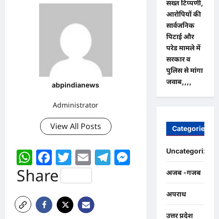
सख्त टिप्पणी,
आरोपियों की
सार्वजनिक
पिटाई और
परेड मामले में
सरकार व
पुलिस से मांगा
जवाब,,,,
abpindianews
Administrator
View All Posts
Categories
WhatsApp
Facebook
Twitter
Email
Telegram
Messenger
Uncategorized
Share
अजब -गजब
अपराध
उत्तर प्रदेश