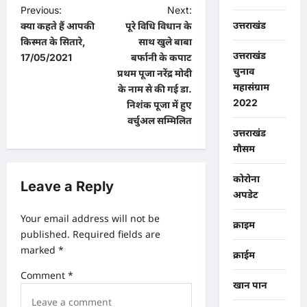
P
Previous:
Next:
उत्तराखंड
क्या कहते हैं आपकी
पूरे विधि विधान के
o
किस्मत के सितारे,
साथ खुले बाबा
s
उत्तराखंड
17/05/2021
बर्फानी के कपाट
चुनाव
t
प्रथम पूजा नरेंद्र मोदी
महासंग्राम
के नाम से की गई डा.
n
2022
निशंक पूजा में हुए
a
वर्चुअल सम्मिलित
उत्तराखंड
v
मौसम
i
कोरोना
g
Leave a Reply
अपडेट
a
Your email address will not be
t
क्राइम
published.
Required fields are
i
marked
*
क्राईम
o
Comment
*
खान पान
n