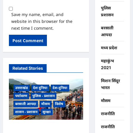
पुलिस
Save my name, email, and
प्रशासन
website in this browser for the
next time I comment.
बरसाती
आपदा
मध्य प्रदेश
महाकुंभ
2021
Related Stories
मिशन सिंदूर
भारत
उत्तराखंड
देश दुनिया
देश-दुनिया
पर्यावरण
पुलिस - प्रशासन
मौसम
बरसाती आपदा
मौसम
विशेष
शासन - प्रशासन
सुरक्षा
राजनीति
राजनीति
उत्तराखंड हरिद्वार में उफनती गंगा का