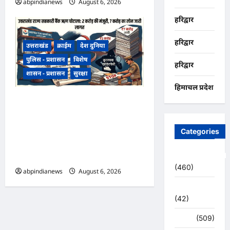
abpindianews
August 6, 2026
0
हरिद्वार
हरिद्वार
उत्तराखंड
क्राईम
देश दुनिया
पुलिस - प्रशासन
विशेष
हरिद्वार
शासन - प्रशासन
सुरक्षा
हिमाचल प्रदेश
उत्तराखंड राज्य सहकारी बैंक ऋण
घोटाला, अल्मोड़ा शाखा में 2 करोड़
की मंजूरी के बाद 7 करोड़ का लोन
Categories
जारी, 4 पूर्व अधिकारियों समेत 6 पर
Uncategorized
FIR,,,
(460)
abpindianews
August 6, 2026
0
अजब -गजब
(42)
अपराध
(509)