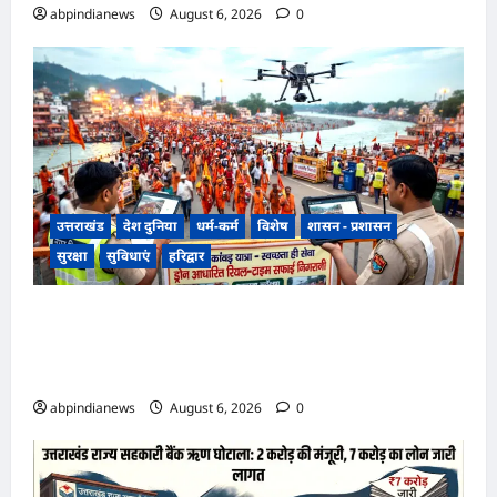
abpindianews
August 6, 2026
0
उत्तराखंड
देश दुनिया
धर्म-कर्म
विशेष
शासन - प्रशासन
सुरक्षा
सुविधाएं
हरिद्वार
उत्तराखंड हरिद्वार कांवड़ यात्रा में स्वच्छता व्यवस्था को
मिली हाई-टेक सफाई की व्यवस्था, निगम द्वारा ड्रोन से की
जा रही रियल-टाइम मॉनिटरिंग,,,
abpindianews
August 6, 2026
0