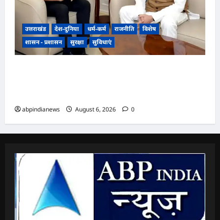
उत्तराखंड
देश-दुनिया
धर्म-कर्म
राजनीति
विशेष
शासन - प्रशासन
सुरक्षा
सुविधाएं
उत्तराखंड में एनसीसी का दायरा बढ़ाने पर जोर, डीजी
एनसीसी वीरेंद्र वत्स ने मुख्यमंत्री पुष्कर सिंह धामी से की
विशेष मुलाकात,,,,
abpindianews
August 6, 2026
0