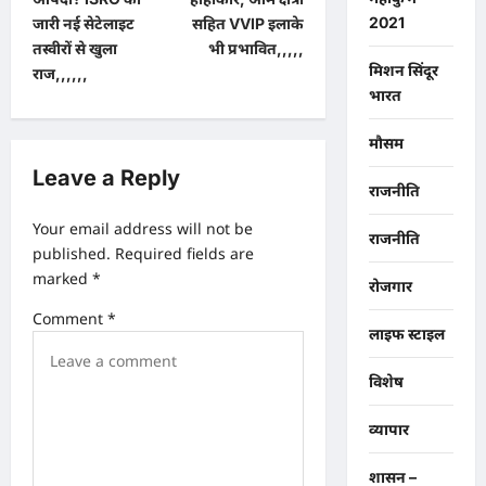
t
2021
जारी नई सेटेलाइट
सहित VVIP इलाके
n
तस्वीरों से खुला
भी प्रभावित,,,,,
a
मिशन सिंदूर
राज,,,,,,
भारत
v
i
मौसम
g
Leave a Reply
राजनीति
a
Your email address will not be
t
राजनीति
published.
Required fields are
i
marked
*
रोजगार
o
Comment
*
लाइफ स्टाइल
n
विशेष
व्यापार
शासन –