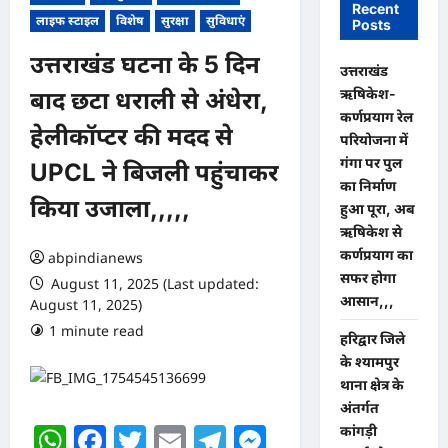
Recent
लाइफ स्टाइल
विशेष
सुरक्षा
सुविधाएं
Posts
उत्तराखंड घटना के 5 दिन
उत्तराखंड
ऋषिकेश-
बाद छटा धराली से अंधेरा,
कर्णप्रयाग रेल
हेलीकॉप्टर की मदद से
परियोजना में
गंगा पर पुल
UPCL ने बिजली पहुंचाकर
का निर्माण
किया उजाला,,,,,
हुआ पूरा, अब
ऋषिकेश से
कर्णप्रयाग का
abpindianews
सफर होगा
August 11, 2025 (Last updated:
आसान,,,
August 11, 2025)
1 minute read
0 comments
​हरिद्वार जिले
के श्यामपुर
थाना क्षेत्र के
अंतर्गत
WhatsApp
Facebook
Twitter
Email
Telegram
Messenger
कांगड़ी