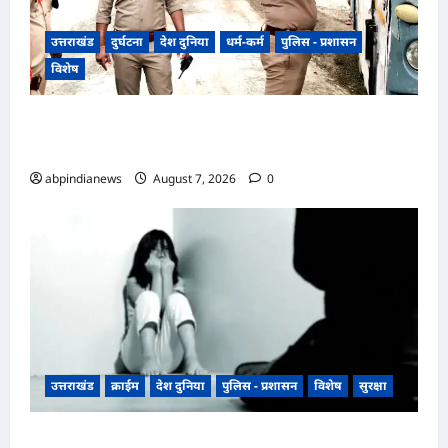
उत्तराखंड
दुर्घटना
देश दुनिया
धर्म-कर्म
पुलिस - प्रशासन
विशेष
​हरिद्वार जिले के श्यामपुर थाना क्षेत्र के अंतर्गत कांगड़ी
फ्लाईओवर
abpindianews
August 7, 2026
0
उत्तराखंड
क्राईम
देश दुनिया
पुलिस - प्रशासन
विशेष
सुरक्षा
उत्तराखंड रुद्रपुर के बाजपुर में 13 साल की नाबालिग के