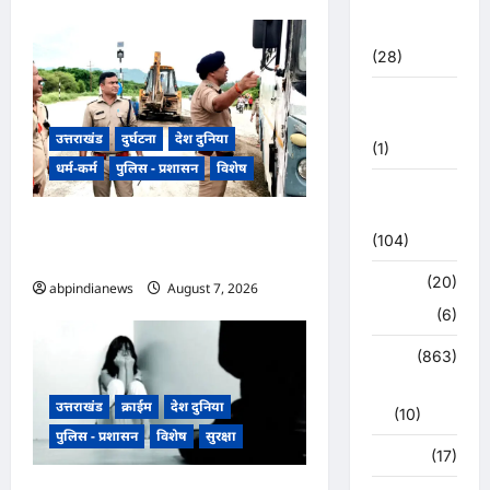
महासंग्राम
2022
(28)
उत्तराखंड
मौसम
उत्तराखंड
दुर्घटना
देश दुनिया
(1)
धर्म-कर्म
पुलिस - प्रशासन
विशेष
कोरोना
अपडेट
​हरिद्वार जिले के श्यामपुर थाना क्षेत्र के
(104)
अंतर्गत कांगड़ी फ्लाईओवर
क्राइम
(20)
abpindianews
August 7, 2026
0
हरिद्वार
(6)
क्राईम
(863)
राजनीति
उत्तराखंड
क्राईम
देश दुनिया
(10)
पुलिस - प्रशासन
विशेष
सुरक्षा
खान पान
(17)