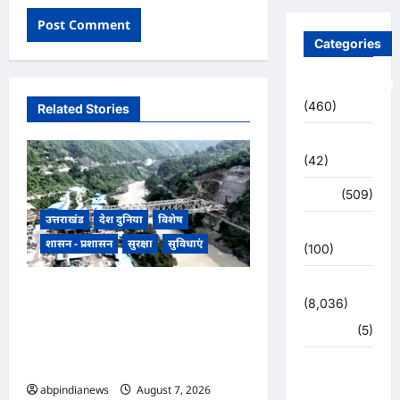
Categories
Uncategorized
(460)
Related Stories
अजब -गजब
(42)
अपराध
(509)
उत्तराखंड
देश दुनिया
विशेष
उत्तर प्रदेश
शासन - प्रशासन
सुरक्षा
सुविधाएं
(100)
उत्तराखंड
उत्तराखंड ऋषिकेश-कर्णप्रयाग रेल
(8,036)
परियोजना में गंगा पर पुल का निर्माण
हरिद्वार
(5)
हुआ पूरा, अब ऋषिकेश से कर्णप्रयाग
का सफर होगा आसान,,,
उत्तराखंड
चुनाव
abpindianews
August 7, 2026
0