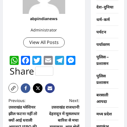
देश-दुनिया
abpindianews
धर्म-कर्म
Administrator
पर्यटन
View All Posts
पर्यावरण
WhatsApp
Facebook
Twitter
Email
Telegram
Messenger
पुलिस –
प्रशासन
Share
पुलिस
प्रशासन
बरसाती
P
Previous:
Next:
आपदा
उत्तराखंड ग्लेशियर
उत्तराखंड राजधानी
o
झील फटना नहीं तो
देहरादून में मूसलधार
मध्य प्रदेश
s
क्यों आई धराली
बारिश से मचा
महाकुंभ
आपदा? ISRO की
हाहाकार, आम क्षेत्रों