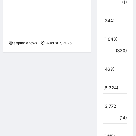
उत्तराखंड रुद्रपुर के बाजपुर में 13
खेल
(1)
साल की नाबालिग के साथ सामूहिक
चुनावी संग्राम
दुष्कर्म, पुलिस ने अश्लील वीडियो
(244)
बनाकर ब्लैकमेल करने वाले दो
ज्योतिष
आरोपियों को किया गिरफ्तार,,,
(1,843)
abpindianews
August 7, 2026
0
दुर्घटना
(330)
देश दुनिया
(463)
देश-दुनिया
(8,324)
धर्म-कर्म
(3,772)
पर्यटन
(14)
पर्यावरण