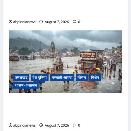
साथ सामूहिक दुष्कर्म, पुलिस ने अश्लील वीडियो बनाकर
ब्लैकमेल करने वाले दो आरोपियों को किया गिरफ्तार,,,
abpindianews
August 7, 2026
0
उत्तराखंड
देश दुनिया
बरसाती आपदा
मौसम
विशेष
शासन - प्रशासन
उत्तराखंड में झमाझम बारिश का दौर जारी, हरिद्वार में
सबसे ज्यादा 254 प्रतिशत अधिक वर्षा दर्ज, जानें अन्य
जिलों का हाल,,,
abpindianews
August 7, 2026
0