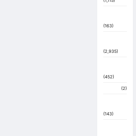
(1,115)
पुलिस –
प्रशासन
(163)
पुलिस
प्रशासन
(2,935)
बरसाती
आपदा
(452)
मध्य प्रदेश
(2)
महाकुंभ
2021
(143)
मिशन सिंदूर
भारत