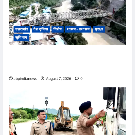
उत्तराखंड
देश दुनिया
विशेष
शासन - प्रशासन
सुरक्षा
सुविधाएं
उत्तराखंड ऋषिकेश-कर्णप्रयाग रेल परियोजना में गंगा पर
पुल का निर्माण हुआ पूरा, अब ऋषिकेश से कर्णप्रयाग का
सफर होगा आसान,,,
abpindianews
August 7, 2026
0