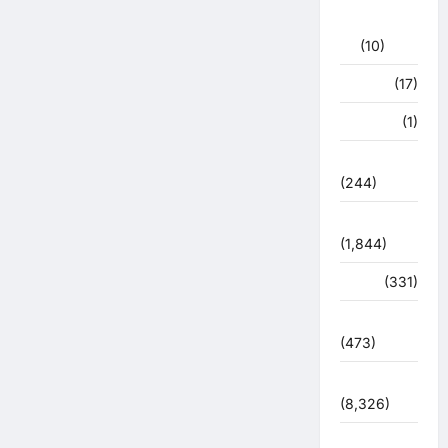
राजनीति
(10)
खान पान
(17)
खेल
(1)
चुनावी संग्राम
(244)
ज्योतिष
(1,844)
दुर्घटना
(331)
देश दुनिया
(473)
देश-दुनिया
(8,326)
धर्म-कर्म