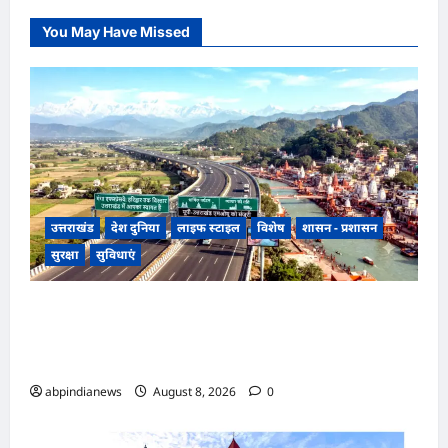
You May Have Missed
उत्तराखंड
देश दुनिया
लाइफ स्टाइल
विशेष
शासन - प्रशासन
सुरक्षा
सुविधाएं
उत्तराखंड, गंगा एक्सप्रेसवे का हरिद्वार तक विस्तार, यूपी-
उत्तराखंड के बीच एमओयू को मंजूरी, धार्मिक पर्यटन और
व्यापार को मिलेगी रफ्तार,,,
abpindianews
August 8, 2026
0