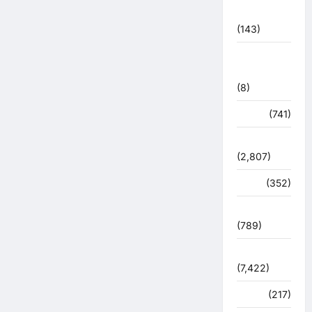
2021
(143)
मिशन सिंदूर
भारत
(8)
मौसम
(741)
राजनीति
(2,807)
रोजगार
(352)
लाइफ स्टाइल
(789)
विशेष
(7,422)
व्यापार
(217)