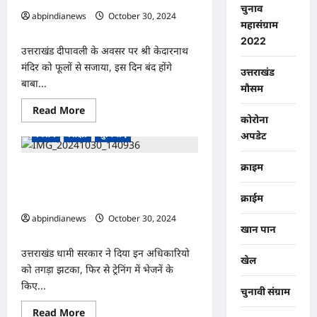
करार,
चुनाव
करार
abpindianews
October 30, 2024
महासंग्राम
से
0
होगा
2022
लगभग
उत्तराखंड दीपावली के अवसर पर श्री केदारनाथ
200
करोड़
मंदिर को फूलों से सजाया, इस दिन बंद होंगे
उत्तराखंड
का
बाबा...
कारोबार,,,,,
मौसम
Read
Read More
उत्तराखंड
देश-दुनिया
पुलिस प्रशासन
more
कोरोना
about
विशेष
शिक्षा
सुविधाएं
अपडेट
उत्तराखंड
दीपावली
के
क्राइम
अवसर
उत्तराखंड धामी सरकार ने दिया इन अधिकारियो
पर
को तगड़ा झटका, फिर से ट्रेनिंग में भेजनें के
श्री
केदारनाथ
क्राईम
किए आदेश,,,,
मंदिर
को
abpindianews
October 30, 2024
फूलों
खान पान
0
से
सजाया,
उत्तराखंड धामी सरकार ने दिया इन अधिकारियो
इस
खेल
दिन
को तगड़ा झटका, फिर से ट्रेनिंग में भेजनें के
बंद
किए...
होंगे
चुनावी संग्राम
बाबा
के
Read
Read More