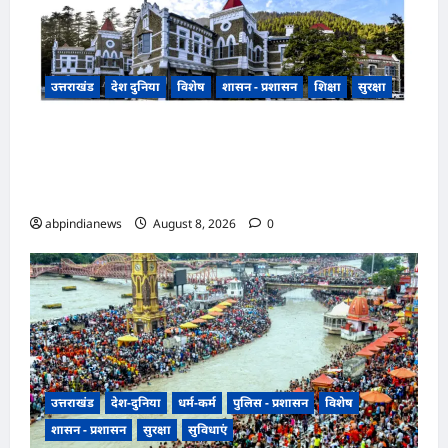
उत्तराखंड
देश दुनिया
विशेष
शासन - प्रशासन
शिक्षा
सुरक्षा
उत्तराखंड सरकारी स्कूलों की बदहाली पर नैनीताल हाईकोर्ट
सख्त, 2500 प्राथमिक विद्यालय एक शिक्षक के भरोसे,
270 में पानी तक नहीं,,,
abpindianews
August 8, 2026
0
उत्तराखंड
देश-दुनिया
धर्म-कर्म
पुलिस - प्रशासन
विशेष
शासन - प्रशासन
सुरक्षा
सुविधाएं