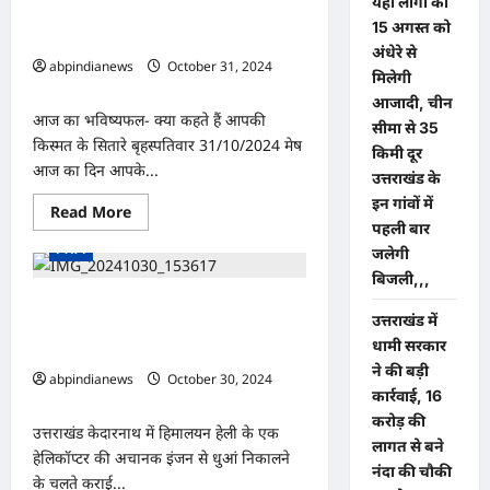
के
यहां लोगों को
उत्तराखंड
दीपक-
क्या कहते हैं आपकी किस्मत के सितारे दिन
15 अगस्त को
यात्रियों
पुष्कर
बृहस्पतिवार दिनांक 31/10/2024
में
सिंह
अंधेरे से
सीट
धामी
abpindianews
October 31, 2024
के
मिलेगी
0
लिए
आजादी, चीन
हुई
आज का भविष्यफल- क्या कहते हैं आपकी
मारामारी,
सीमा से 35
देहरादून
किस्मत के सितारे बृहस्पतिवार 31/10/2024 मेष
आने
किमी दूर
वाली
आज का दिन आपके...
उत्तराखंड के
बसें
फुल
इन गांवों में
Read
Read More
ट्रेनें
उत्तराखंड
देश-दुनिया
पुलिस प्रशासन
more
पैक,,,,
पहली बार
about
विशेष
जलेगी
क्या
कहते
बिजली,,,
हैं
आपकी
उत्तराखंड केदारनाथ में हिमालयन हेली के एक
किस्मत
उत्तराखंड में
हेलिकॉप्टर की अचानक इंजन से धुआं निकालने
के
धामी सरकार
सितारे
के चलते कराई गई आपातकालीन लैंडिंग,,,,,,
दिन
ने की बड़ी
बृहस्पतिवार
abpindianews
October 30, 2024
दिनांक
कार्रवाई, 16
0
31/10/2024
करोड़ की
उत्तराखंड केदारनाथ में हिमालयन हेली के एक
लागत से बने
हेलिकॉप्टर की अचानक इंजन से धुआं निकालने
नंदा की चौकी
के चलते कराई...