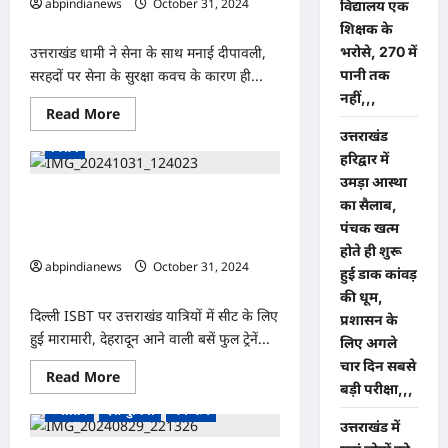
abpindianews
October 31, 2024
विद्यालय एक
होगा
0
भव्य
शिक्षक के
आयोजन,
भरोसे, 270 में
उत्तराखंड धामी ने सेना के साथ मनाई दीपावली,
पहली
बार
पानी तक
सरहदों पर सेना के सुरक्षा कवच के कारण ही...
गंगा
किनारे
नहीं,,,
मनाया
Read
Read More
देश-दुनिया
धर्म-कर्म
पुलिस प्रशासन
जाएगा
more
उत्तराखंड
उत्सव,,,,,
about
विशेष
उत्तराखंड
हरिद्वार में
धामी
उमड़ा आस्था
ने
सेना
दिल्ली ISBT पर उत्तराखंड यात्रियों में सीट के
का सैलाब,
के
लिए हुई मारामारी, देहरादून आने वाली बसें फुल
साथ
पंचक खत्म
मनाई
ट्रेनें पैक,,,,
होते ही शुरू
दीपावली,
सरहदों
abpindianews
October 31, 2024
हुई डाक कांवड़
पर
0
सेना
की धूम,
के
दिल्ली ISBT पर उत्तराखंड यात्रियों में सीट के लिए
प्रशासन के
सुरक्षा
कवच
हुई मारामारी, देहरादून आने वाली बसें फुल ट्रेनें...
लिए अगले
के
कारण
चार दिन सबसे
Read
Read More
ही
बड़ी परीक्षा,,,
more
रोशन
about
होते
ज्योतिष
देश-दुनिया
धर्म-कर्म
दिल्ली
है
उत्तराखंड में
ISBT
दीपावली
पर