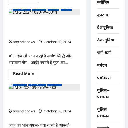
शीतकालीन
more
ज्योतिष
कपाट,,,,,,
about
देश-दुनिया
धर्म-कर्म
विशेष
शिक्षा
उत्तराखंड
धामी
दुर्घटना
सरकार
ने
छोटी दीवाली पर बन रहे है सर्वार्थ सिद्धि और
दिया
देश दुनिया
भद्रावास योग , आईए जानते हैं पूजा का शुभ
इन
अधिकारियो
मुहूर्त और विधान,,,,,
को
देश-दुनिया
तगड़ा
abpindianews
October 30, 2024
झटका,
0
फिर
धर्म-कर्म
से
छोटी दीवाली पर बन रहे है सर्वार्थ सिद्धि और
ट्रेनिंग
में
भद्रावास योग , आईए जानते हैं पूजा का...
पर्यटन
भेजनें
के
Read
Read More
किए
more
आदेश,,,,
पर्यावरण
about
ज्योतिष
देश-दुनिया
धर्म-कर्म
छोटी
दीवाली
पुलिस –
पर
बन
प्रशासन
क्या कहते हैं आपकी किस्मत के सितारे दिन
रहे
बुधवार दिनांक 30/10/2024
है
सर्वार्थ
पुलिस
abpindianews
October 30, 2024
सिद्धि
प्रशासन
0
और
भद्रावास
आज का भविष्यफल- क्या कहते हैं आपकी
योग