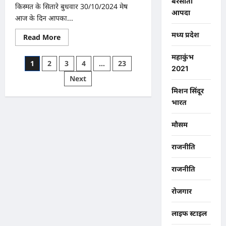
बरसाती
,
किस्मत के सितारे बुधवार 30/10/2024 मेष
आईए
आपदा
जानते
आज के दिन आपका...
हैं
पूजा
मध्य प्रदेश
Read
Read More
का
more
शुभ
about
मुहूर्त
महाकुंभ
क्या
और
Posts
1
2
3
4
…
23
कहते
विधान,,,,,
2021
हैं
pagination
Next
आपकी
किस्मत
मिशन सिंदूर
के
सितारे
भारत
दिन
बुधवार
दिनांक
मौसम
30/10/2024
राजनीति
राजनीति
रोजगार
लाइफ स्टाइल