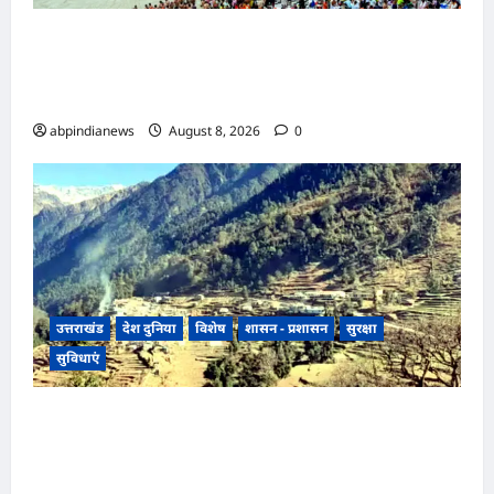
उत्तराखंड हरिद्वार में उमड़ा आस्था का सैलाब, पंचक खत्म
होते ही शुरू हुई डाक कांवड़ की धूम, प्रशासन के लिए
अगले चार दिन सबसे बड़ी परीक्षा,,,
abpindianews
August 8, 2026
0
उत्तराखंड
देश दुनिया
विशेष
शासन - प्रशासन
सुरक्षा
सुविधाएं
उत्तराखंड में यहां लोगों को 15 अगस्त को अंधेरे से मिलेगी
आजादी, चीन सीमा से 35 किमी दूर उत्तराखंड के इन गांवों
में पहली बार जलेगी बिजली,,,