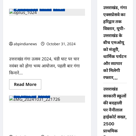
उत्तराखंड, गंगा
पुलिस प्रशासन
विशेष
शिक्षा
एक्सप्रेसवे का
हरिद्वार तक
उत्तराखंड गंगा उत्सव 2024, चंडी घाट पर चार
विस्तार, यूपी-
नवंबर को होगा भव्य आयोजन, पहली बार गंगा
उत्तराखंड के
किनारे मनाया जाएगा उत्सव,,,,,
बीच एमओयू
abpindianews
October 31, 2024
को मंजूरी,
0
धार्मिक पर्यटन
उत्तराखंड गंगा उत्सव 2024, चंडी घाट पर चार
और व्यापार
नवंबर को होगा भव्य आयोजन, पहली बार गंगा
को मिलेगी
किनारे...
रफ्तार,,,
उत्तराखंड
देश-दुनिया
धर्म-कर्म
Read
Read More
पुलिस प्रशासन
राजनीति
more
उत्तराखंड
about
लाइफ स्टाइल
विशेष
सरकारी स्कूलों
उत्तराखंड
गंगा
की बदहाली
उत्सव
2024,
पर नैनीताल
उत्तराखंड धामी ने सेना के साथ मनाई दीपावली,
चंडी
हाईकोर्ट सख्त,
सरहदों पर सेना के सुरक्षा कवच के कारण ही
घाट
पर
रोशन होते है दीपावली के दीपक- पुष्कर सिंह
2500
चार
धामी
नवंबर
प्राथमिक
को