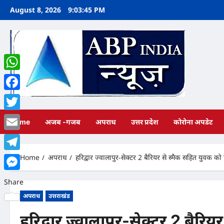
Skip
August 8, 2026
9:03:46 PM
to
content
WhatsApp
Facebook
Twitter
Home
अजब -गजब
अपराध
उत्तर प्रदेश
कोरोना अपडेट
Email
Home
अपराध
हरिद्वार ज्वालापुर-सेक्टर 2 बैरियर से स्मैक सहित युवक को
Telegram
Messenger
Share
अपराध
उत्तराखंड
हरिद्वार ज्वालापुर-सेक्टर 2 बैरि