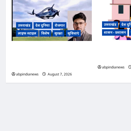
उत्तराखंड
देश दु
उत्तराखंड
देश दुनिया
रोजगार
शासन - प्रशासन
लाइफ स्टाइल
विशेष
सुरक्षा
सुविधाएं
उत्तराखंड में 35 आंग
उत्तराखंड अल्मोड़ा के युवा नवप्रवर्तक रवि टम्टा ने
राज्य स्तरीय पुरस्कार,
रचा इतिहास, स्वदेशी तकनीक से निर्मित किया
गईं यह महिलाएं,,
व्यक्तिगत उड़ान वाहन ‘हपिडा स्काईनेक्स’ का सफल
परीक्षण,,,
abpindianews
abpindianews
August 7, 2026
0