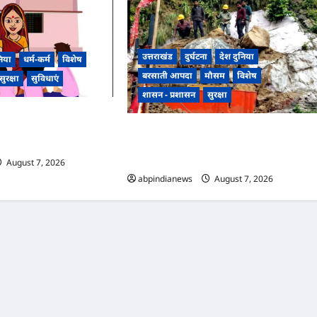
उत्तराखंड
दुर्घटना
देश दुनिया
निया
धर्म-कर्म
विशेष
बरसाती आपदा
मौसम
विशेष
सुरक्षा
सुविधाएं
शासन - प्रशासन
सुरक्षा
नबाड़ी कार्यकर्ताओं को मिलेगा
 उत्कृष्ट सेवाओं के लिए चुनी
उत्तराखंड हरिद्वार टनल के पास पहाड़ी से गिरा मलब
और भारी बोल्डर, प्राचीन काली मंदिर क्षतिग्रस्त,रेल
सुरक्षा को लेकर चिंता,,,,
August 7, 2026
0
abpindianews
August 7, 2026
0