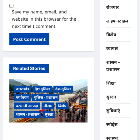
रोजगार
Save my name, email, and
website in this browser for the
लाइफ स्टाइल
next time I comment.
विशेष
व्यापार
शासन –
Related Stories
प्रशासन
शिक्षा
उत्तराखंड
देश दुनिया
देश-दुनिया
सुरक्षा
पर्यावरण
पुलिस - प्रशासन
बरसाती आपदा
मौसम
विशेष
सुविधाएं
शासन - प्रशासन
सुरक्षा
स्पोर्ट्स
उत्तराखंड हरिद्वार में उफनती गंगा का
स्वास्थ्य
जल चेतावनी स्तर पर, श्रीनगर और