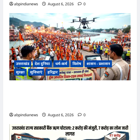
abpindianews
August 6, 2026
0
उत्तराखंड
देश दुनिया
धर्म-कर्म
विशेष
शासन - प्रशासन
सुरक्षा
सुविधाएं
हरिद्वार
उत्तराखंड हरिद्वार कांवड़ यात्रा में स्वच्छता व्यवस्था को
मिली हाई-टेक सफाई की व्यवस्था, निगम द्वारा ड्रोन से की
जा रही रियल-टाइम मॉनिटरिंग,,,
abpindianews
August 6, 2026
0