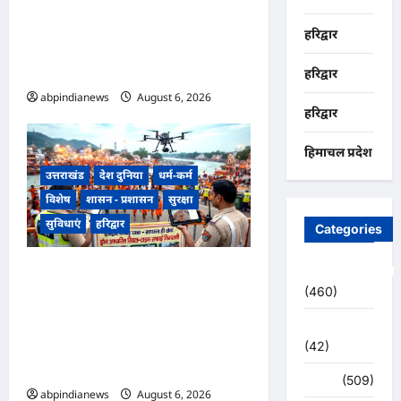
पशुलोक बैराज से लगातार पानी छोड़े
हरिद्वार
जाने से प्रशासन और सिंचाई विभाग
अलर्ट मोड़ पर,,,
हरिद्वार
abpindianews
August 6, 2026
0
हरिद्वार
हिमाचल प्रदेश
उत्तराखंड
देश दुनिया
धर्म-कर्म
विशेष
शासन - प्रशासन
सुरक्षा
सुविधाएं
हरिद्वार
Categories
उत्तराखंड हरिद्वार कांवड़ यात्रा में
Uncategorized
(460)
स्वच्छता व्यवस्था को मिली हाई-टेक
सफाई की व्यवस्था, निगम द्वारा ड्रोन
अजब -गजब
से की जा रही रियल-टाइम
(42)
मॉनिटरिंग,,,
अपराध
(509)
abpindianews
August 6, 2026
0