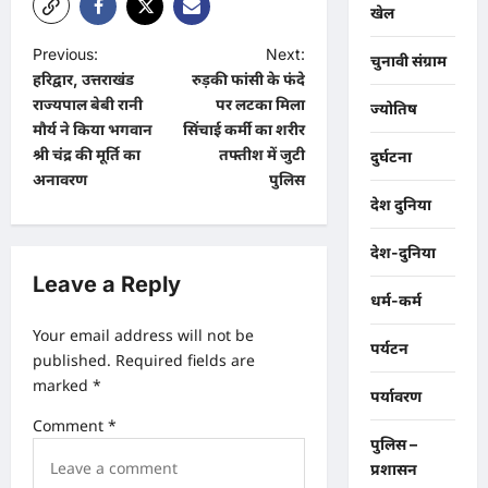
खेल
P
Previous:
Next:
चुनावी संग्राम
हरिद्वार, उत्तराखंड
रुड़की फांसी के फंदे
o
राज्यपाल बेबी रानी
पर लटका मिला
ज्योतिष
s
मौर्य ने किया भगवान
सिंचाई कर्मी का शरीर
t
श्री चंद्र की मूर्ति का
तफ्तीश में जुटी
दुर्घटना
अनावरण
पुलिस
n
देश दुनिया
a
देश-दुनिया
v
Leave a Reply
i
धर्म-कर्म
g
Your email address will not be
पर्यटन
a
published.
Required fields are
marked
*
t
पर्यावरण
i
Comment
*
पुलिस –
o
प्रशासन