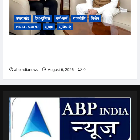
उत्तराखंड
देश-दुनिया
धर्म-कर्म
राजनीति
विशेष
शासन - प्रशासन
सुरक्षा
सुविधाएं
उत्तराखंड में एनसीसी का दायरा बढ़ाने पर जोर, डीजी
एनसीसी वीरेंद्र वत्स ने मुख्यमंत्री पुष्कर सिंह धामी से की
विशेष मुलाकात,,,,
abpindianews
August 6, 2026
0