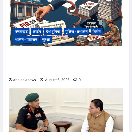
उत्तराखंड
क्राईम
देश दुनिया
पुलिस - प्रशासन
विशेष
शासन - प्रशासन
सुरक्षा
उत्तराखंड राज्य सहकारी बैंक ऋण घोटाला, अल्मोड़ा
शाखा में 2 करोड़ की मंजूरी के बाद 7 करोड़ का लोन जारी,
4 पूर्व अधिकारियों समेत 6 पर FIR,,,
abpindianews
August 6, 2026
0