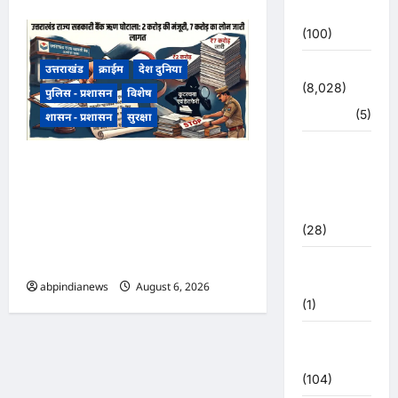
उत्तर प्रदेश
(100)
उत्तराखंड
उत्तराखंड
क्राईम
देश दुनिया
(8,028)
पुलिस - प्रशासन
विशेष
हरिद्वार
(5)
शासन - प्रशासन
सुरक्षा
उत्तराखंड
उत्तराखंड राज्य सहकारी बैंक ऋण
चुनाव
घोटाला, अल्मोड़ा शाखा में 2 करोड़
महासंग्राम
2022
की मंजूरी के बाद 7 करोड़ का लोन
(28)
जारी, 4 पूर्व अधिकारियों समेत 6 पर
FIR,,,
उत्तराखंड
मौसम
abpindianews
August 6, 2026
0
(1)
कोरोना
अपडेट
(104)