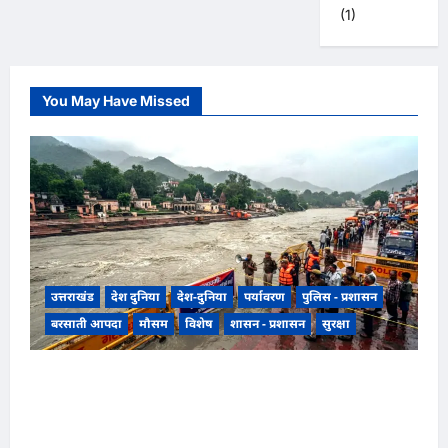
(1)
You May Have Missed
उत्तराखंड
देश दुनिया
देश-दुनिया
पर्यावरण
पुलिस - प्रशासन
बरसाती आपदा
मौसम
विशेष
शासन - प्रशासन
सुरक्षा
उत्तराखंड हरिद्वार में उफनती गंगा का जल चेतावनी स्तर
पर, श्रीनगर और पशुलोक बैराज से लगातार पानी छोड़े
जाने से प्रशासन और सिंचाई विभाग अलर्ट मोड़ पर,,,