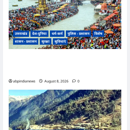
उत्तराखंड
देश-दुनिया
धर्म-कर्म
पुलिस - प्रशासन
विशेष
शासन - प्रशासन
सुरक्षा
सुविधाएं
उत्तराखंड हरिद्वार में उमड़ा आस्था का सैलाब, पंचक खत्म
होते ही शुरू हुई डाक कांवड़ की धूम, प्रशासन के लिए
अगले चार दिन सबसे बड़ी परीक्षा,,,
abpindianews
August 8, 2026
0