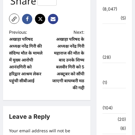
Share
उत्तराखंड
(8,047)
हरिद्वार
(5)
उत्तराखंड
P
Previous:
Next:
चुनाव
अखाड़ा परिषद
अखाड़ा परिषद के
o
महासंग्राम
अध्यक्ष नरेंद्र गिरी की
अध्यक्ष नरेंद्र गिरी
2022
s
संदिग्ध मौत के मामले
महाराज की मौत के
(28)
t
में मुख्य आरोपी
बाद उनके शिष्य
आनंदगिरी को
बलवीर गिरी को 5
उत्तराखंड
n
हरिद्वार आश्रम लेकर
अक्टूबर को सौंपी
मौसम
a
पहुंची सीबीआई
जाएगी बाघम्बरी मठ
(1)
की गद्दी
v
कोरोना
i
अपडेट
g
(104)
Leave a Reply
a
क्राइम
(20)
t
हरिद्वार
(6)
Your email address will not be