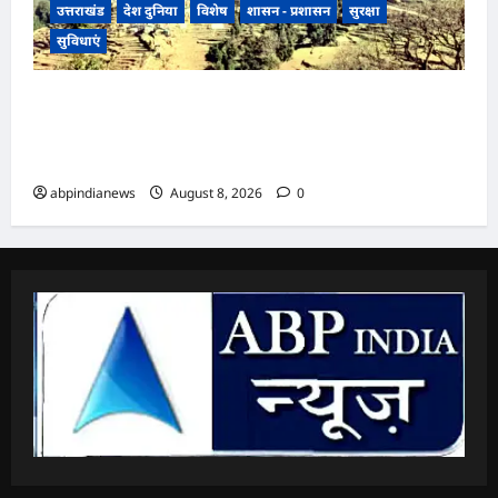
उत्तराखंड
देश दुनिया
विशेष
शासन - प्रशासन
सुरक्षा
सुविधाएं
उत्तराखंड में यहां लोगों को 15 अगस्त को अंधेरे से मिलेगी
आजादी, चीन सीमा से 35 किमी दूर उत्तराखंड के इन गांवों
में पहली बार जलेगी बिजली,,,
abpindianews
August 8, 2026
0