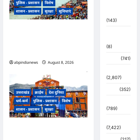
पुलिस - प्रशासन
विशेष
महाकुंभ
शासन - प्रशासन
सुरक्षा
सुविधाएं
2021
(143)
उत्तराखंड हरिद्वार में उमड़ा आस्था का
मिशन सिंदूर
सैलाब, पंचक खत्म होते ही शुरू हुई
भारत
डाक कांवड़ की धूम, प्रशासन के लिए
(8)
अगले चार दिन सबसे बड़ी परीक्षा,,,
मौसम
(741)
abpindianews
August 8, 2026
0
राजनीति
(2,807)
रोजगार
(352)
उत्तराखंड
क्राईम
देश दुनिया
धर्म-कर्म
पुलिस - प्रशासन
विशेष
लाइफ स्टाइल
(789)
शासन - प्रशासन
सुरक्षा
विशेष
उत्तराखंड बदरीनाथ धाम चढ़ावा चोरी
(7,422)
मामले में तीसरा आरोपी जेपी कंपनी
व्यापार
(217)