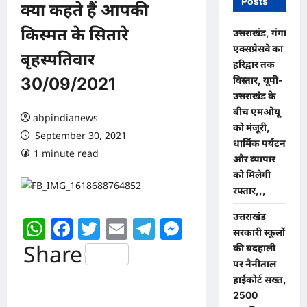
Posts
क्या कहते हैं आपकी
किस्मत के सितारे
उत्तराखंड, गंगा
एक्सप्रेसवे का
बृहस्पतिवार
हरिद्वार तक
विस्तार, यूपी-
30/09/2021
उत्तराखंड के
बीच एमओयू
abpindianews
को मंजूरी,
September 30, 2021
धार्मिक पर्यटन
1 minute read
0 comments
और व्यापार
को मिलेगी
रफ्तार,,,
उत्तराखंड
WhatsApp
Facebook
Twitter
Email
Telegram
Messenger
सरकारी स्कूलों
Share
की बदहाली
पर नैनीताल
हाईकोर्ट सख्त,
2500