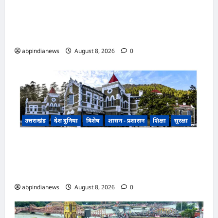
उत्तराखंड, गंगा एक्सप्रेसवे का हरिद्वार तक विस्तार, यूपी-
उत्तराखंड के बीच एमओयू को मंजूरी, धार्मिक पर्यटन और
व्यापार को मिलेगी रफ्तार,,,
abpindianews
August 8, 2026
0
उत्तराखंड
देश दुनिया
विशेष
शासन - प्रशासन
शिक्षा
सुरक्षा
उत्तराखंड सरकारी स्कूलों की बदहाली पर नैनीताल हाईकोर्ट
सख्त, 2500 प्राथमिक विद्यालय एक शिक्षक के भरोसे,
270 में पानी तक नहीं,,,
abpindianews
August 8, 2026
0