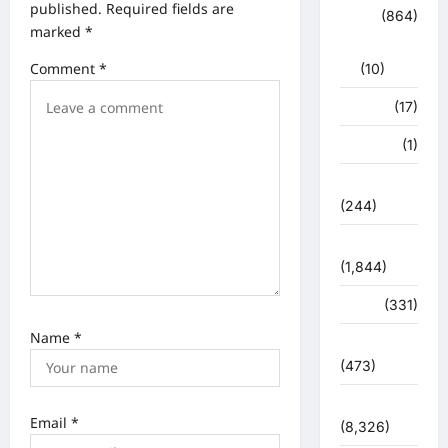
i
published.
Required fields are
क्राईम
(864)
o
marked
*
राजनीति
n
Comment
*
(10)
खान पान
(17)
खेल
(1)
चुनावी संग्राम
(244)
ज्योतिष
(1,844)
दुर्घटना
(331)
Name
*
देश दुनिया
(473)
देश-दुनिया
Email
*
(8,326)