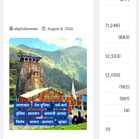
का सुरक्षाकर्मी गिरफ्तार, दान पात्र से
पैसे और आभूषण चुराकर बनाता था
शासन –
प्रशासन
उनकी फोटो,,,
(1,246)
abpindianews
August 8, 2026
0
शिक्षा
(883)
सुरक्षा
(2,533)
सुविधाएं
(2,055)
स्पोर्ट्स
(162)
स्वास्थ्य
(561)
उत्तराखंड
देश दुनिया
धर्म-कर्म
हरिद्वार
(4)
पुलिस - प्रशासन
बरसाती आपदा
विशेष
शासन - प्रशासन
सुरक्षा
हिमाचल प्रदेश
(1)
उत्तराखंड मौसम और भूस्खलन के