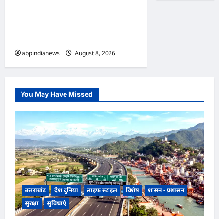
खतरे के चलते रुद्रप्रयाग के श्री
मध्यमहेश्वर धाम की यात्रा अस्थायी
रूप से अगले आदेश तक स्थगित,,,
abpindianews
August 8, 2026
0
You May Have Missed
उत्तराखंड
देश दुनिया
लाइफ स्टाइल
विशेष
शासन - प्रशासन
सुरक्षा
सुविधाएं