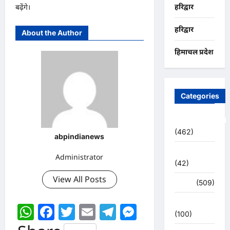
बढ़ेंगे।
हरिद्वार
हरिद्वार
About the Author
हिमाचल प्रदेश
Categories
Uncategorized
(462)
abpindianews
अजब -गजब
Administrator
(42)
View All Posts
अपराध
(509)
उत्तर प्रदेश
WhatsApp
Facebook
Twitter
Email
Telegram
Messenger
(100)