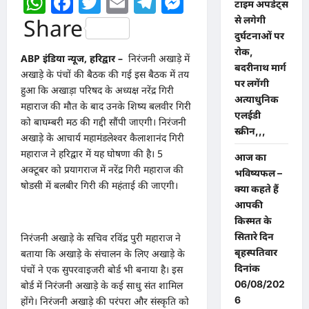
WhatsApp
Facebook
Twitter
Email
Telegram
Messenger
टाइम अपडेट्स
Share
से लगेगी
दुर्घटनाओं पर
रोक,
ABP इंडिया न्यूज, हरिद्वार –
निरंजनी अखाड़े में
बदरीनाथ मार्ग
अखाड़े के पंचों की बैठक की गई इस बैठक में तय
पर लगेंगी
हुआ कि अखाड़ा परिषद के अध्यक्ष नरेंद्र गिरी
अत्याधुनिक
महाराज की मौत के बाद उनके शिष्य बलवीर गिरी
एलईडी
को बाघम्बरी मठ की गद्दी सौंपी जाएगी। निरंजनी
स्क्रीन,,,
अखाड़े के आचार्य महामंडलेश्वर कैलाशानंद गिरी
महाराज ने हरिद्वार में यह घोषणा की है। 5
आज का
अक्टूबर को प्रयागराज में नरेंद्र गिरी महाराज की
भविष्यफल –
षोडसी में बलबीर गिरी की महंताई की जाएगी।
क्या कहते हैं
आपकी
किस्मत के
सितारे दिन
निरंजनी अखाड़े के सचिव रविंद्र पुरी महाराज ने
बृहस्पतिवार
बताया कि अखाड़े के संचालन के लिए अखाड़े के
दिनांक
पंचों ने एक सुपरवाइजरी बोर्ड भी बनाया है। इस
06/08/202
बोर्ड में निरंजनी अखाड़े के कई साधु संत शामिल
6
होंगे। निरंजनी अखाड़े की परंपरा और संस्कृति को