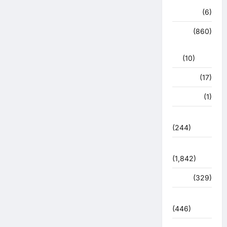
हरिद्वार
(6)
क्राईम
(860)
राजनीति
(10)
खान पान
(17)
खेल
(1)
चुनावी संग्राम
(244)
ज्योतिष
(1,842)
दुर्घटना
(329)
देश दुनिया
(446)