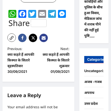
कांवड़ियों और
पुलिस के बीच
WhatsApp
Facebook
Twitter
Email
Telegram
Messenger
हुआ विवाद,
मेडिकल जांच
Share
में शराब पीने
की नहीं हुई
पुष्टि,,,,
P
Previous:
Next:
क्या कहते हैं आपकी
क्या कहते हैं आपकी
o
Categories
किस्मत के सितारे
किस्मत के सितारे
s
बृहस्पतिवार
शुक्रवार
Uncategorized
t
30/09/2021
01/09/2021
n
अजब -गजब
a
अपराध
v
Leave a Reply
i
उत्तर प्रदेश
Your email address will not be
g