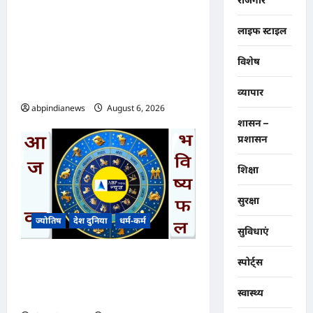
उत्तराखंड चारधाम यात्रा मार्ग पर
मिलेंगी रियल-टाइम अपडेट्स से
लाइफ स्टाइल
लगेगी दुर्घटनाओं पर रोक, बदरीनाथ
विशेष
मार्ग पर लगेंगी अत्याधुनिक एलईडी
स्क्रीन,,,
व्यापार
abpindianews
August 6, 2026
0
शासन –
प्रशासन
शिक्षा
सुरक्षा
ज्योतिष
देश दुनिया
धर्म-कर्म
सुविधाएं
आज का भविष्यफल – क्या कहते हैं
स्पोर्ट्स
आपकी किस्मत के सितारे दिन
स्वास्थ्य
बृहस्पतिवार दिनांक 06/08/2026