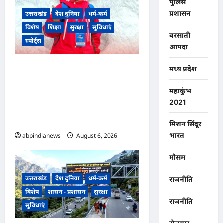
पुलिस
प्रशासन
उत्तराखंड
देश दुनिया
धर्म-कर्म
विशेष
शिक्षा
सुरक्षा
सुविधाएं
बरसाती
स्पोर्ट्स
आपदा
उत्तराखंड के चकराता के लकी रावत
मध्य प्रदेश
बने वैश्विक गौरव, रूस के प्रतिष्ठित
महाकुंभ
‘आइस ब्रेकर ऑफ नॉलेज’ अभियान
2021
के लिए भारत से एकमात्र छात्र
चयनित,,,
मिशन सिंदूर
भारत
abpindianews
August 6, 2026
0
मौसम
उत्तराखंड
देश दुनिया
धर्म-कर्म
राजनीति
विशेष
शासन - प्रशासन
सुरक्षा
राजनीति
सुविधाएं
रोजगार