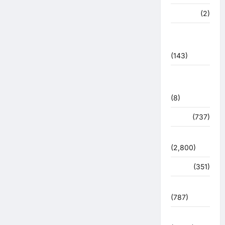
मध्य प्रदेश
(2)
महाकुंभ
2021
(143)
मिशन सिंदूर
भारत
(8)
मौसम
(737)
राजनीति
(2,800)
रोजगार
(351)
लाइफ स्टाइल
(787)
विशेष