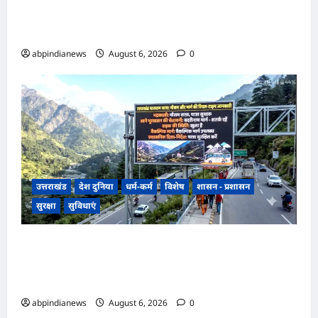
रूस के प्रतिष्ठित ‘आइस ब्रेकर ऑफ नॉलेज’ अभियान के
लिए भारत से एकमात्र छात्र चयनित,,,
abpindianews
August 6, 2026
0
उत्तराखंड
देश दुनिया
धर्म-कर्म
विशेष
शासन - प्रशासन
सुरक्षा
सुविधाएं
उत्तराखंड चारधाम यात्रा मार्ग पर मिलेंगी रियल-टाइम
अपडेट्स से लगेगी दुर्घटनाओं पर रोक, बदरीनाथ मार्ग पर
लगेंगी अत्याधुनिक एलईडी स्क्रीन,,,
abpindianews
August 6, 2026
0