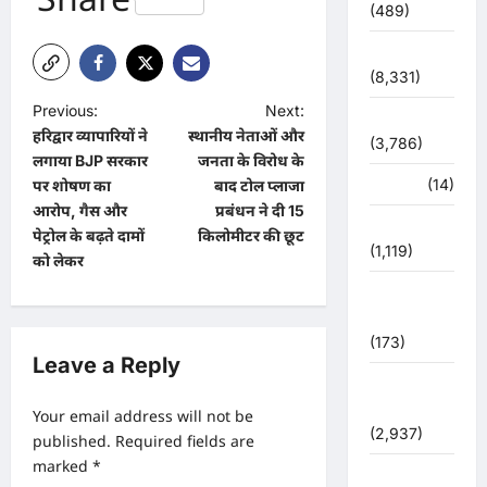
(489)
देश-दुनिया
(8,331)
P
Previous:
Next:
धर्म-कर्म
हरिद्वार व्यापारियों ने
स्थानीय नेताओं और
o
(3,786)
लगाया BJP सरकार
जनता के विरोध के
s
पर्यटन
(14)
पर शोषण का
बाद टोल प्लाजा
t
आरोप, गैस और
प्रबंधन ने दी 15
पर्यावरण
पेट्रोल के बढ़ते दामों
किलोमीटर की छूट
n
(1,119)
को लेकर
a
पुलिस –
v
प्रशासन
(173)
i
Leave a Reply
g
पुलिस
प्रशासन
a
Your email address will not be
(2,937)
published.
Required fields are
t
marked
*
बरसाती
i