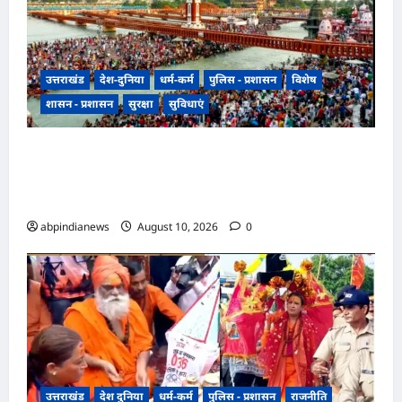
उत्तराखंड
देश-दुनिया
धर्म-कर्म
पुलिस - प्रशासन
विशेष
शासन - प्रशासन
सुरक्षा
सुविधाएं
धर्मनगरी हरिद्वार में कांवड़ मेले का चरम, 24 घंटे में 75
लाख से अधिक शिवभक्त रवाना, अभी तक कावड़ियों का
कुल आंकड़ा लगभग 4 करोड़ के आसपास,,,
abpindianews
August 10, 2026
0
उत्तराखंड
देश दुनिया
धर्म-कर्म
पुलिस - प्रशासन
राजनीति