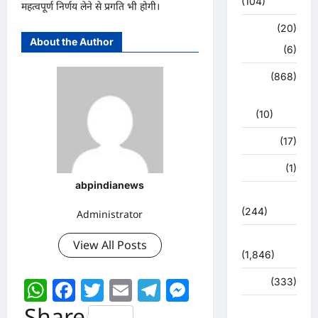
(104)
महत्वपूर्ण निर्णय लेने से प्रगति भी होगी।
क्राइम
(20)
About the Author
हरिद्वार
(6)
क्राईम
(868)
राजनीति
(10)
खान पान
(17)
खेल
(1)
abpindianews
चुनावी संग्राम
(244)
Administrator
ज्योतिष
View All Posts
(1,846)
WhatsApp
Facebook
Twitter
Email
Telegram
Messenger
दुर्घटना
(333)
Share
देश दुनिया