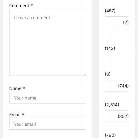
आपदा
Comment
*
o
(457)
n
मध्य प्रदेश
(2)
महाकुंभ
2021
(143)
मिशन सिंदूर
भारत
(8)
मौसम
(744)
Name
*
राजनीति
(2,814)
Email
*
रोजगार
(352)
लाइफ स्टाइल
(790)