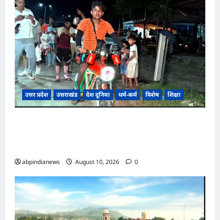
उत्तर प्रदेश
उत्तराखंड
देश दुनिया
धर्म-कर्म
विशेष
शिक्षा
उत्तराखंड में दिखा बीटेक छात्र का अनोखा कारनामा,
कांवड़ के लिए तैयार की स्पेशल ‘तेजस बाइक कांवड़’,
लागत और खासियतें जानकर आप रह जाएंगे दंग,,,
abpindianews
August 10, 2026
0