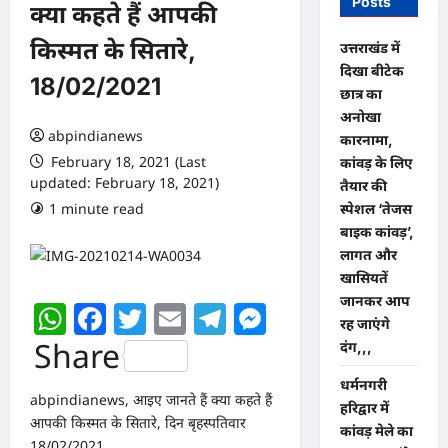
Posts
क्या कहते हैं आपकी
किस्मत के सितारे,
उत्तराखंड में
दिखा बीटेक
18/02/2021
छात्र का
अनोखा
abpindianews
कारनामा,
February 18, 2021 (Last
कांवड़ के लिए
updated: February 18, 2021)
तैयार की
1 minute read
0 comments
स्पेशल ‘तेजस
बाइक कांवड़’,
लागत और
खासियतें
जानकर आप
WhatsApp
Facebook
Twitter
Email
Telegram
Messenger
रह जाएंगे
Share
दंग,,,
धर्मनगरी
abpindianews, आइए जानते हैं क्या कहते हैं
हरिद्वार में
आपकी किस्मत के सितारे, दिन बृहस्पतिवार
कांवड़ मेले का
18/02/2021