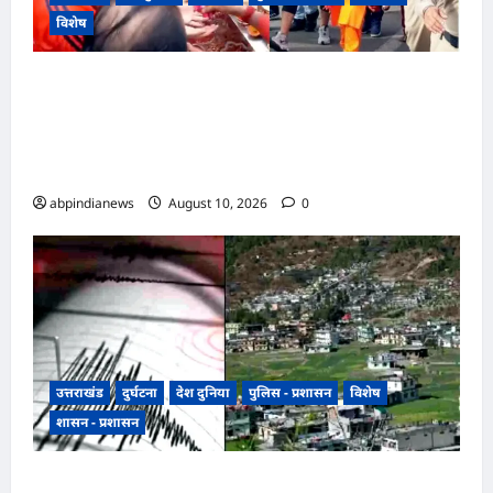
विशेष
उत्तराखंड खेल मंत्री रेखा आर्या ने हरकी पैड़ी से जल भरकर
की कांवड़ यात्रा की शुरुआत,श्रीमहंत रविंद्रपुरी
और श्रीमहंत हरि गिरी सहित अनेक श्रद्धालु रहे
उपस्थित,,,,
abpindianews
August 10, 2026
0
उत्तराखंड
दुर्घटना
देश दुनिया
पुलिस - प्रशासन
विशेष
शासन - प्रशासन
उत्तराखंड के उत्तरकाशी और टिहरी में भूकंप के झटके,