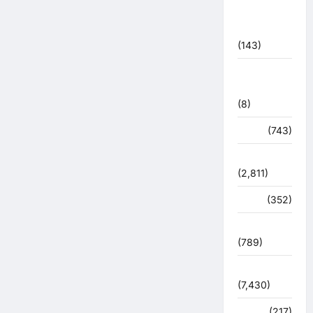
महाकुंभ
2021
(143)
मिशन सिंदूर
भारत
(8)
मौसम
(743)
राजनीति
(2,811)
रोजगार
(352)
लाइफ स्टाइल
(789)
विशेष
(7,430)
व्यापार
(217)