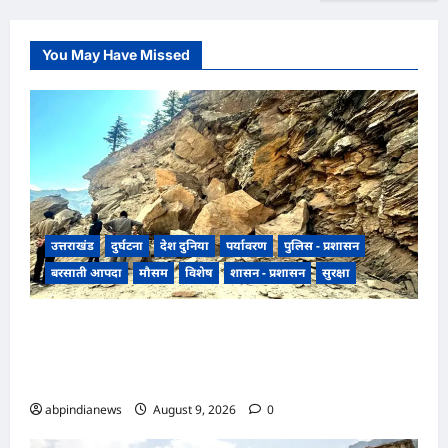
You May Have Missed
उत्तराखंड
दुर्घटना
देश दुनिया
पर्यावरण
पुलिस - प्रशासन
बरसाती आपदा
मौसम
विशेष
शासन - प्रशासन
सुरक्षा
उत्तराखंड पिथौरागढ़ में बारिश का कहर जारी, चीन सीमा
से कटा संपर्क, 11 अन्य ग्रामीण व आंतरिक सड़कें भी बंद,
नदियां उफान पर,,,,
abpindianews
August 9, 2026
0