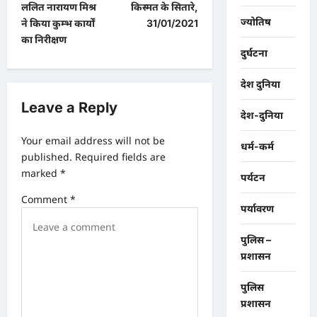
ललित नारायण मिश्र
किस्मत के सितारे,
s
ज्योतिष
ने किया कुम्भ कार्यों
31/01/2021
t
का निरीक्षण
दुर्घटना
n
a
देश दुनिया
v
Leave a Reply
देश-दुनिया
i
Your email address will not be
धर्म-कर्म
g
published.
Required fields are
a
marked
*
पर्यटन
t
Comment
*
पर्यावरण
i
o
पुलिस –
प्रशासन
n
पुलिस
प्रशासन