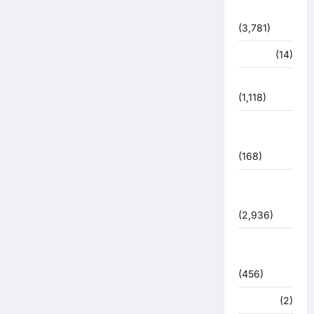
धर्म-कर्म
(3,781)
पर्यटन
(14)
पर्यावरण
(1,118)
पुलिस –
प्रशासन
(168)
पुलिस
प्रशासन
(2,936)
बरसाती
आपदा
(456)
मध्य प्रदेश
(2)