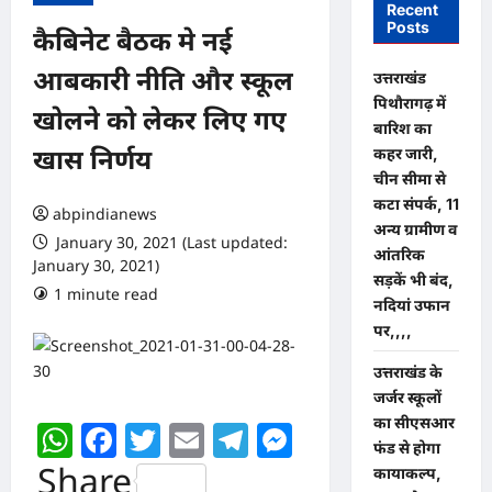
Recent
Posts
कैबिनेट बैठक मे नई
आबकारी नीति और स्कूल
उत्तराखंड
पिथौरागढ़ में
खोलने को लेकर लिए गए
बारिश का
कहर जारी,
खास निर्णय
चीन सीमा से
कटा संपर्क, 11
abpindianews
अन्य ग्रामीण व
January 30, 2021 (Last updated:
आंतरिक
January 30, 2021)
सड़कें भी बंद,
1 minute read
0 comments
नदियां उफान
पर,,,,
उत्तराखंड के
जर्जर स्कूलों
का सीएसआर
WhatsApp
Facebook
Twitter
Email
Telegram
Messenger
फंड से होगा
Share
कायाकल्प,