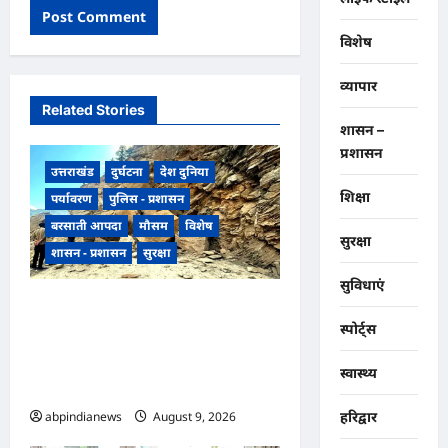
विशेष
व्यापार
Related Stories
शासन –
प्रशासन
उत्तराखंड
दुर्घटना
देश दुनिया
शिक्षा
पर्यावरण
पुलिस - प्रशासन
बरसाती आपदा
मौसम
विशेष
सुरक्षा
शासन - प्रशासन
सुरक्षा
सुविधाएं
उत्तराखंड पिथौरागढ़ में बारिश का
स्पोर्ट्स
कहर जारी, चीन सीमा से कटा संपर्क,
11 अन्य ग्रामीण व आंतरिक सड़कें भी
स्वास्थ्य
बंद, नदियां उफान पर,,,,
हरिद्वार
abpindianews
August 9, 2026
0