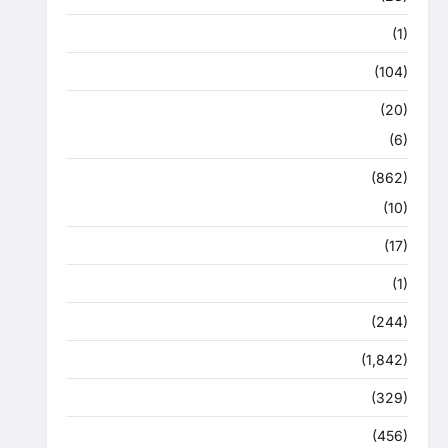
उत्तराखंड मौसम
(1)
कोरोना अपडेट
(104)
क्राइम
(20)
हरिद्वार
(6)
क्राईम
(862)
राजनीति
(10)
खान पान
(17)
खेल
(1)
चुनावी संग्राम
(244)
ज्योतिष
(1,842)
दुर्घटना
(329)
देश दुनिया
(456)