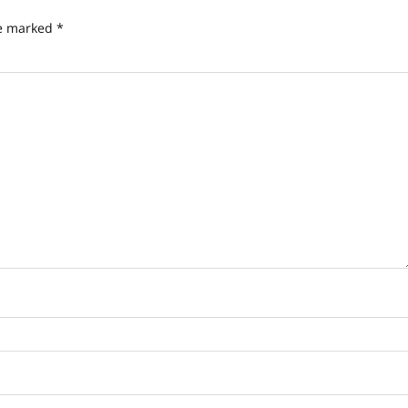
re marked
*