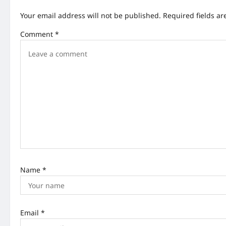
a
Your email address will not be published.
Required fields a
v
Comment
*
i
g
a
t
i
o
n
Name
*
Email
*