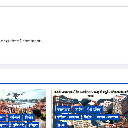
e next time I comment.
उत्तराखंड
क्राईम
देश दुनिया
पुलिस - प्रशासन
विशेष
शासन - प्रशासन
निया
धर्म-कर्म
विशेष
सुरक्षा
सुरक्षा
सुविधाएं
हरिद्वार