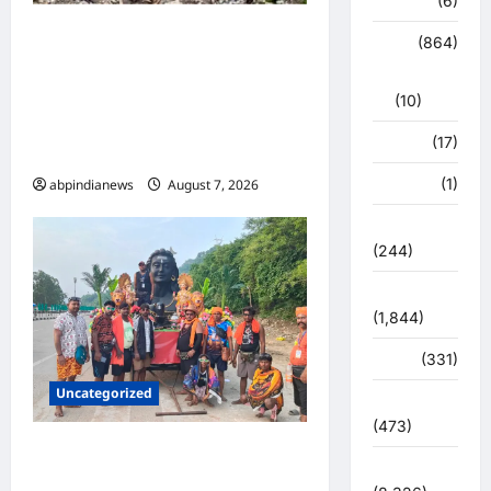
हरिद्वार
(6)
उत्तराखंड की पहली जियोथर्मल
क्राईम
(864)
परियोजना ने पकड़ी रफ्तार,
राजनीति
आइसलैंड की कंपनी ने उत्तराखंड जल
(10)
विद्युत निगम लिमिटेड को सौंपा
खान पान
(17)
प्रोजेक्ट का ब्लूप्रिंट,,,
खेल
(1)
abpindianews
August 7, 2026
0
चुनावी संग्राम
(244)
ज्योतिष
(1,844)
दुर्घटना
(331)
Uncategorized
देश दुनिया
(473)
उत्तराखंड दिल्ली-देहरादून एक्सप्रेसवे
देश-दुनिया
पर कांवड़ यात्रा पर रोक, पुलिसकर्मी