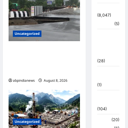
उत्तराखंड
(8,047)
हरिद्वार
(5)
Uncategorized
उत्तराखंड
चुनाव
महासंग्राम
उत्तराखंड में धामी सरकार ने की बड़ी
2022
कार्रवाई, 16 करोड़ की लागत से बने
(28)
नंदा की चौकी पुल के क्षतिग्रस्त होने
उत्तराखंड
पर अभियंता निलंबित,,,
मौसम
abpindianews
August 8, 2026
0
(1)
कोरोना
अपडेट
(104)
क्राइम
(20)
Uncategorized