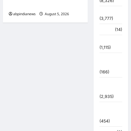
(8,326)
भी तैनात, आखिर क्या हुई वजह,,,,
धर्म-कर्म
abpindianews
August 5, 2026
0
(3,777)
पर्यटन
(14)
पर्यावरण
(1,115)
पुलिस –
प्रशासन
(166)
पुलिस
प्रशासन
(2,935)
बरसाती
आपदा
(454)