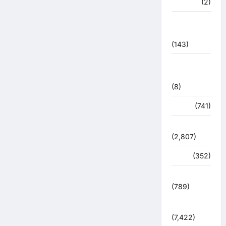
मध्य प्रदेश
(2)
महाकुंभ
2021
(143)
मिशन सिंदूर
भारत
(8)
मौसम
(741)
राजनीति
(2,807)
रोजगार
(352)
लाइफ स्टाइल
(789)
विशेष
(7,422)