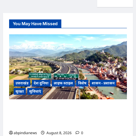
You May Have Missed
उत्तराखंड
देश दुनिया
लाइफ स्टाइल
विशेष
शासन - प्रशासन
सुरक्षा
सुविधाएं
उत्तराखंड, गंगा एक्सप्रेसवे का हरिद्वार तक विस्तार, यूपी-
उत्तराखंड के बीच एमओयू को मंजूरी, धार्मिक पर्यटन और
व्यापार को मिलेगी रफ्तार,,,
abpindianews
August 8, 2026
0