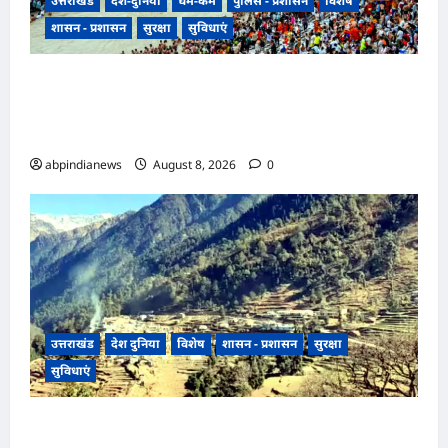
उत्तराखंड
देश-दुनिया
धर्म-कर्म
पुलिस - प्रशासन
विशेष
शासन - प्रशासन
सुरक्षा
सुविधाएं
उत्तराखंड हरिद्वार में उमड़ा आस्था का सैलाब, पंचक खत्म
होते ही शुरू हुई डाक कांवड़ की धूम, प्रशासन के लिए
अगले चार दिन सबसे बड़ी परीक्षा,,,
abpindianews
August 8, 2026
0
उत्तराखंड
देश दुनिया
विशेष
शासन - प्रशासन
सुरक्षा
सुविधाएं
उत्तराखंड में यहां लोगों को 15 अगस्त को अंधेरे से मिलेगी