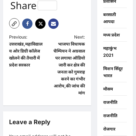
प्रशासन
Share
बरसाती
आपदा
मध्य प्रदेश
P
Previous:
Next:
उत्तराखंड,महाविद्याल
भाजपा विधायक
o
महाकुंभ
य ओर डिग्री कॉलेज
चैम्पियन ने अग्रवाल
2021
s
खोलने की तैयारी में
पर लगाया ऑडियो
t
प्रदेश सरकार
जारी कर क्षेत्र की
मिशन सिंदूर
जनता को गुमराह
n
भारत
करने का गंभीर
a
आरोप,की जांच की
मौसम
मांग
v
राजनीति
i
g
राजनीति
Leave a Reply
a
रोजगार
t