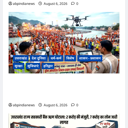
abpindianews
August 6, 2026
0
उत्तराखंड
देश दुनिया
धर्म-कर्म
विशेष
शासन - प्रशासन
सुरक्षा
सुविधाएं
हरिद्वार
उत्तराखंड हरिद्वार कांवड़ यात्रा में स्वच्छता व्यवस्था को
मिली हाई-टेक सफाई की व्यवस्था, निगम द्वारा ड्रोन से की
जा रही रियल-टाइम मॉनिटरिंग,,,
abpindianews
August 6, 2026
0