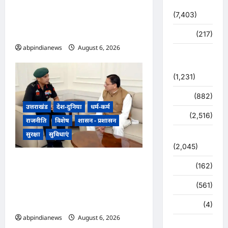
विशेष
सफाई की व्यवस्था, निगम द्वारा ड्रोन
(7,403)
से की जा रही रियल-टाइम
मॉनिटरिंग,,,
व्यापार
(217)
abpindianews
August 6, 2026
0
शासन –
प्रशासन
(1,231)
शिक्षा
(882)
उत्तराखंड
देश-दुनिया
धर्म-कर्म
सुरक्षा
(2,516)
राजनीति
विशेष
शासन - प्रशासन
सुरक्षा
सुविधाएं
सुविधाएं
(2,045)
उत्तराखंड में एनसीसी का दायरा
स्पोर्ट्स
(162)
बढ़ाने पर जोर, डीजी एनसीसी वीरेंद्र
स्वास्थ्य
(561)
वत्स ने मुख्यमंत्री पुष्कर सिंह धामी से
की विशेष मुलाकात,,,,
हरिद्वार
(4)
abpindianews
August 6, 2026
0
हिमाचल प्रदेश