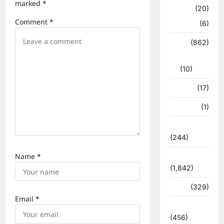
o
marked
*
क्राइम
(20)
n
Comment
*
हरिद्वार
(6)
क्राईम
(862)
राजनीति
(10)
खान पान
(17)
खेल
(1)
चुनावी संग्राम
(244)
Name
*
ज्योतिष
(1,842)
दुर्घटना
(329)
Email
*
देश दुनिया
(456)