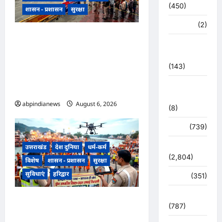
(450)
शासन - प्रशासन
सुरक्षा
मध्य प्रदेश
(2)
उत्तराखंड हरिद्वार में उफनती गंगा का
महाकुंभ
जल चेतावनी स्तर पर, श्रीनगर और
2021
पशुलोक बैराज से लगातार पानी छोड़े
(143)
जाने से प्रशासन और सिंचाई विभाग
मिशन सिंदूर
अलर्ट मोड़ पर,,,
भारत
abpindianews
August 6, 2026
0
(8)
मौसम
(739)
राजनीति
उत्तराखंड
देश दुनिया
धर्म-कर्म
(2,804)
विशेष
शासन - प्रशासन
सुरक्षा
सुविधाएं
हरिद्वार
रोजगार
(351)
लाइफ स्टाइल
उत्तराखंड हरिद्वार कांवड़ यात्रा में
(787)
स्वच्छता व्यवस्था को मिली हाई-टेक