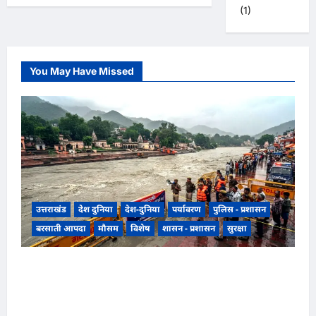
(1)
You May Have Missed
उत्तराखंड
देश दुनिया
देश-दुनिया
पर्यावरण
पुलिस - प्रशासन
बरसाती आपदा
मौसम
विशेष
शासन - प्रशासन
सुरक्षा
उत्तराखंड हरिद्वार में उफनती गंगा का जल चेतावनी स्तर
पर, श्रीनगर और पशुलोक बैराज से लगातार पानी छोड़े
जाने से प्रशासन और सिंचाई विभाग अलर्ट मोड़ पर,,,