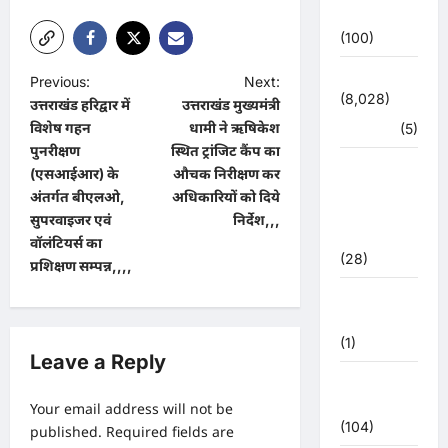
उत्तर प्रदेश
(100)
उत्तराखंड
P
Previous:
Next:
(8,028)
उत्तराखंड हरिद्वार में
उत्तराखंड मुख्यमंत्री
o
विशेष गहन
धामी ने ऋषिकेश
हरिद्वार
(5)
s
पुनरीक्षण
स्थित ट्रांजिट कैंप का
उत्तराखंड
t
(एसआईआर) के
औचक निरीक्षण कर
चुनाव
अंतर्गत बीएलओ,
अधिकारियों को दिये
n
महासंग्राम
सुपरवाइजर एवं
निर्देश,,,
2022
a
वॉलंटियर्स का
(28)
प्रशिक्षण सम्पन्न,,,,
v
उत्तराखंड
i
मौसम
g
(1)
Leave a Reply
a
कोरोना
t
अपडेट
Your email address will not be
i
(104)
published.
Required fields are