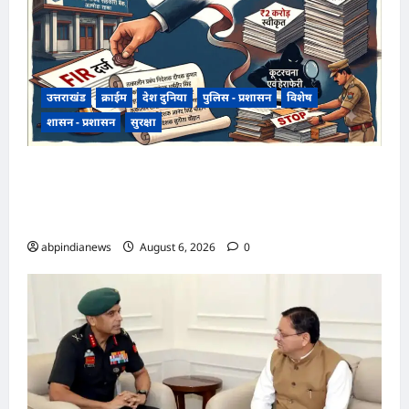
उत्तराखंड
क्राईम
देश दुनिया
पुलिस - प्रशासन
विशेष
शासन - प्रशासन
सुरक्षा
उत्तराखंड राज्य सहकारी बैंक ऋण घोटाला, अल्मोड़ा
शाखा में 2 करोड़ की मंजूरी के बाद 7 करोड़ का लोन जारी,
4 पूर्व अधिकारियों समेत 6 पर FIR,,,
abpindianews
August 6, 2026
0