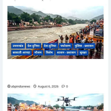
उत्तराखंड
देश दुनिया
देश-दुनिया
पर्यावरण
पुलिस - प्रशासन
बरसाती आपदा
मौसम
विशेष
शासन - प्रशासन
सुरक्षा
उत्तराखंड हरिद्वार में उफनती गंगा का जल चेतावनी स्तर
पर, श्रीनगर और पशुलोक बैराज से लगातार पानी छोड़े
जाने से प्रशासन और सिंचाई विभाग अलर्ट मोड़ पर,,,
abpindianews
August 6, 2026
0