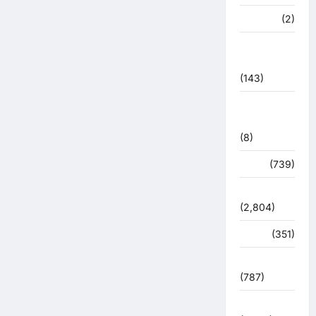
मध्य प्रदेश
(2)
महाकुंभ
2021
(143)
मिशन सिंदूर
भारत
(8)
मौसम
(739)
राजनीति
(2,804)
रोजगार
(351)
लाइफ स्टाइल
(787)
विशेष