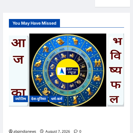
You May Have Missed
ज्योतिष
देश-दुनिया
धर्म-कर्म
आज का भविष्यफल – क्या कहते हैं आपकी किस्मत के
सितारे दिन शुक्रवार दिनांक 070872026
abpindianews
August 7, 2026
0