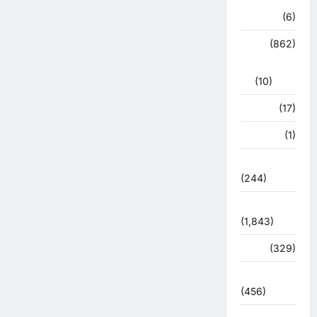
हरिद्वार
(6)
क्राईम
(862)
राजनीति
(10)
खान पान
(17)
खेल
(1)
चुनावी संग्राम
(244)
ज्योतिष
(1,843)
दुर्घटना
(329)
देश दुनिया
(456)