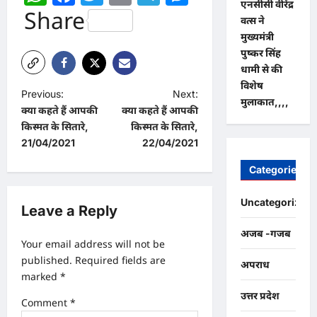
एनसीसी वीरेंद्र
Share
वत्स ने
मुख्यमंत्री
पुष्कर सिंह
धामी से की
विशेष
P
Previous:
Next:
मुलाकात,,,,
क्या कहते हैं आपकी
क्या कहते हैं आपकी
o
किस्मत के सितारे,
किस्मत के सितारे,
s
21/04/2021
22/04/2021
t
Categories
n
Uncategorized
a
Leave a Reply
v
अजब -गजब
Your email address will not be
i
published.
Required fields are
अपराध
g
marked
*
a
उत्तर प्रदेश
Comment
*
t