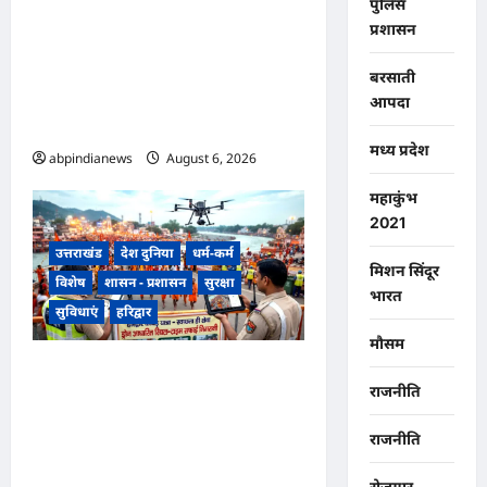
पुलिस
उत्तराखंड हरिद्वार में उफनती गंगा का
प्रशासन
जल चेतावनी स्तर पर, श्रीनगर और
पशुलोक बैराज से लगातार पानी छोड़े
बरसाती
जाने से प्रशासन और सिंचाई विभाग
आपदा
अलर्ट मोड़ पर,,,
मध्य प्रदेश
abpindianews
August 6, 2026
0
महाकुंभ
2021
उत्तराखंड
देश दुनिया
धर्म-कर्म
मिशन सिंदूर
विशेष
शासन - प्रशासन
सुरक्षा
भारत
सुविधाएं
हरिद्वार
मौसम
उत्तराखंड हरिद्वार कांवड़ यात्रा में
राजनीति
स्वच्छता व्यवस्था को मिली हाई-टेक
सफाई की व्यवस्था, निगम द्वारा ड्रोन
राजनीति
से की जा रही रियल-टाइम
रोजगार