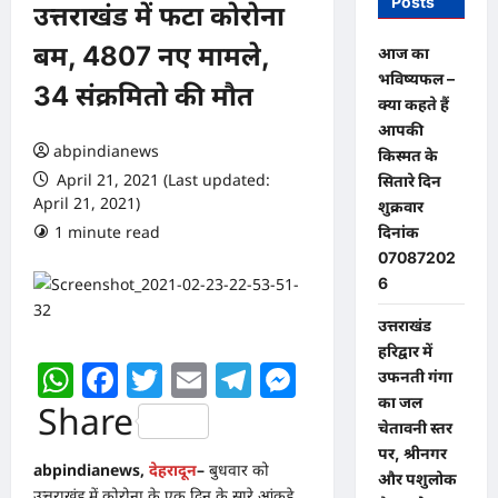
Posts
उत्तराखंड में फटा कोरोना
बम, 4807 नए मामले,
आज का
भविष्यफल –
34 संक्रमितो की मौत
क्या कहते हैं
आपकी
abpindianews
किस्मत के
April 21, 2021 (Last updated:
सितारे दिन
April 21, 2021)
शुक्रवार
1 minute read
0 comments
दिनांक
07087202
6
उत्तराखंड
हरिद्वार में
WhatsApp
Facebook
Twitter
Email
Telegram
Messenger
उफनती गंगा
का जल
Share
चेतावनी स्तर
पर, श्रीनगर
abpindianews,
देहरादून
–
बुधवार को
और पशुलोक
उत्तराखंड में कोरोना के एक दिन के सारे आंकड़े