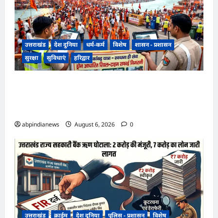
उत्तराखंड
देश दुनिया
धर्म-कर्म
विशेष
शासन - प्रशासन
सुरक्षा
सुविधाएं
हरिद्वार
उत्तराखंड हरिद्वार कांवड़ यात्रा में स्वच्छता व्यवस्था को
मिली हाई-टेक सफाई की व्यवस्था, निगम द्वारा ड्रोन से की
जा रही रियल-टाइम मॉनिटरिंग,,,
abpindianews
August 6, 2026
0
उत्तराखंड
क्राईम
देश दुनिया
पुलिस - प्रशासन
विशेष