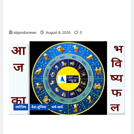
उत्तराखंड मौसम और भूस्खलन के खतरे के चलते रुद्रप्रयाग
के श्री मध्यमहेश्वर धाम की यात्रा अस्थायी रूप से अगले
आदेश तक स्थगित,,,
abpindianews
August 8, 2026
0
ज्योतिष
देश-दुनिया
धर्म-कर्म
आज का भविष्यफल – क्या कहते हैं आपकी किस्मत के
सितारे दिन शनिवार दिनांक 08/08/2026