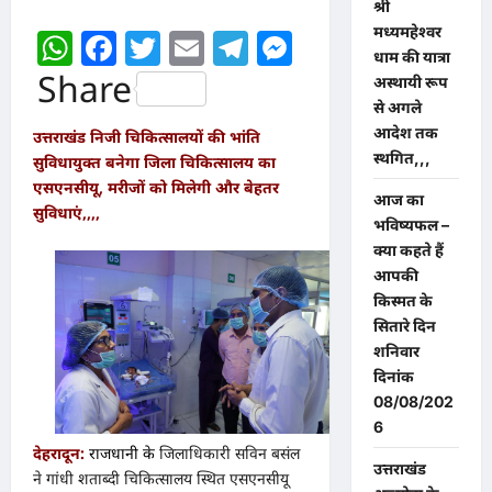
श्री
मध्यमहेश्वर
WhatsApp
Facebook
Twitter
Email
Telegram
Messenger
धाम की यात्रा
Share
अस्थायी रूप
से अगले
आदेश तक
उत्तराखंड निजी चिकित्सालयों की भांति
स्थगित,,,
सुविधायुक्त बनेगा जिला चिकित्सालय का
एसएनसीयू, मरीजों को मिलेगी और बेहतर
आज का
सुविधाएं,,,,
भविष्यफल –
क्या कहते हैं
आपकी
किस्मत के
सितारे दिन
शनिवार
दिनांक
08/08/202
6
देहरादून:
राजधानी के
जिलाधिकारी सविन बसंल
उत्तराखंड
ने गांधी शताब्दी चिकित्सालय स्थित एसएनसीयू