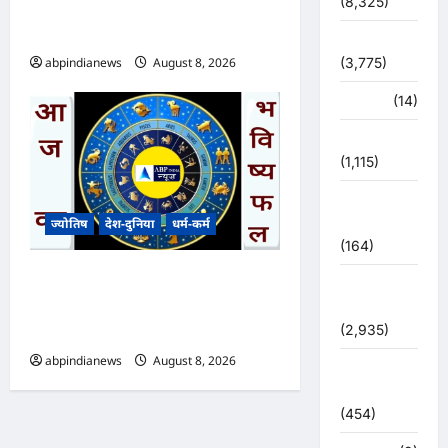
(8,325)
मध्यमहेश्वर धाम की यात्रा अस्थायी
रूप से अगले आदेश तक स्थगित,,,
धर्म-कर्म
abpindianews
August 8, 2026
0
(3,775)
पर्यटन
(14)
पर्यावरण
(1,115)
पुलिस –
प्रशासन
ज्योतिष
देश-दुनिया
धर्म-कर्म
(164)
आज का भविष्यफल – क्या कहते हैं
पुलिस
आपकी किस्मत के सितारे दिन
प्रशासन
(2,935)
शनिवार दिनांक 08/08/2026
abpindianews
August 8, 2026
0
बरसाती
आपदा
(454)