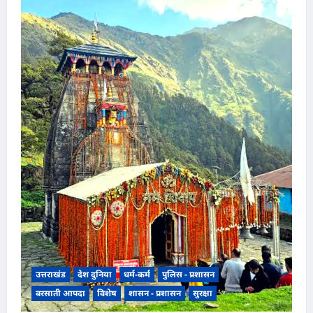
उत्तराखंड
देश दुनिया
धर्म-कर्म
पुलिस - प्रशासन
बरसाती आपदा
विशेष
शासन - प्रशासन
सुरक्षा