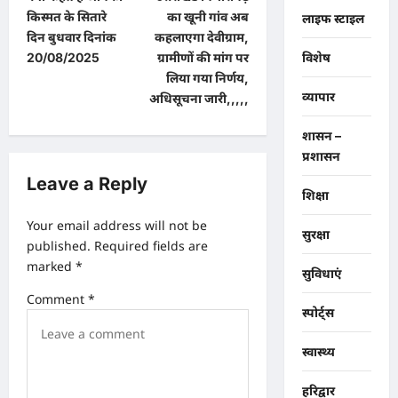
o
किस्मत के सितारे
का खूनी गांव अब
लाइफ स्टाइल
s
दिन बुधवार दिनांक
कहलाएगा देवीग्राम,
t
20/08/2025
ग्रामीणों की मांग पर
विशेष
लिया गया निर्णय,
n
व्यापार
अधिसूचना जारी,,,,,
a
शासन –
v
प्रशासन
i
Leave a Reply
g
शिक्षा
a
Your email address will not be
सुरक्षा
published.
Required fields are
t
marked
*
सुविधाएं
i
Comment
*
o
स्पोर्ट्स
n
स्वास्थ्य
हरिद्वार