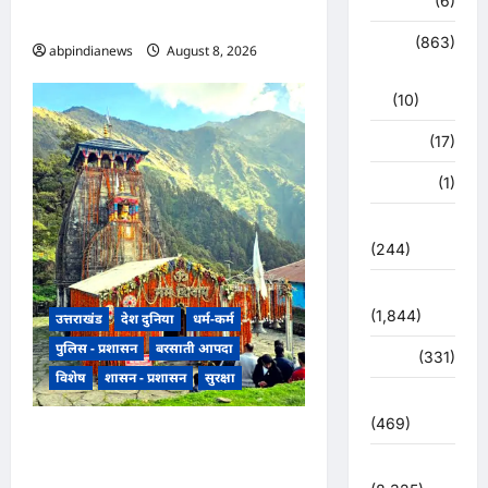
हरिद्वार
(6)
ज़िम्मेदारी,,,
क्राईम
(863)
abpindianews
August 8, 2026
0
राजनीति
(10)
खान पान
(17)
खेल
(1)
चुनावी संग्राम
(244)
ज्योतिष
(1,844)
उत्तराखंड
देश दुनिया
धर्म-कर्म
पुलिस - प्रशासन
बरसाती आपदा
दुर्घटना
(331)
विशेष
शासन - प्रशासन
सुरक्षा
देश दुनिया
(469)
उत्तराखंड मौसम और भूस्खलन के
खतरे के चलते रुद्रप्रयाग के श्री
देश-दुनिया