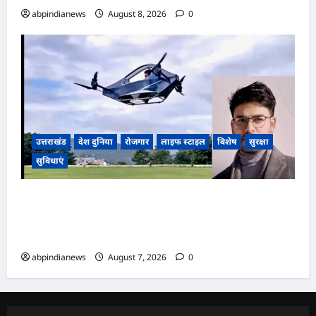
abpindianews
August 8, 2026
0
उत्तराखंड
देश दुनिया
रोजगार
लाइफ स्टाइल
विशेष
सुरक्षा
सुविधाएं
उत्तराखंड अल्मोड़ा के युवा नवप्रवर्तक रवि टम्टा ने रचा
इतिहास, स्वदेशी तकनीक से निर्मित किया व्यक्तिगत उड़ान
वाहन ‘हपिडा स्काईनेक्स’ का सफल परीक्षण,,,
abpindianews
August 7, 2026
0