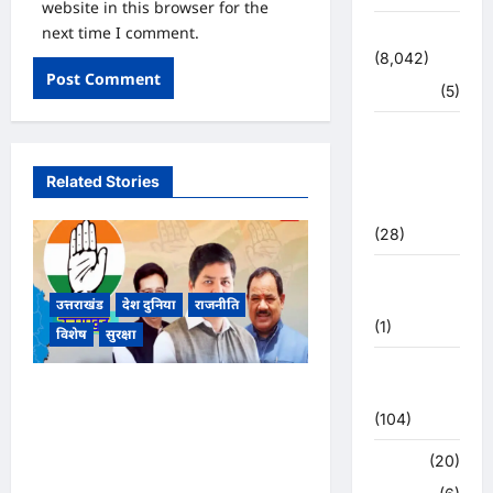
website in this browser for the
next time I comment.
उत्तराखंड
(8,042)
हरिद्वार
(5)
उत्तराखंड
चुनाव
Related Stories
महासंग्राम
2022
(28)
उत्तराखंड
मौसम
उत्तराखंड
देश दुनिया
राजनीति
(1)
विशेष
सुरक्षा
कोरोना
उत्तराखंड कांग्रेस में बड़ा फेरबदल, नई
अपडेट
(104)
प्रदेश कार्यकारिणी और पांच नई
समितियों का गठन, गोदावरी
क्राइम
(20)
थपलियाल को मिली अहम