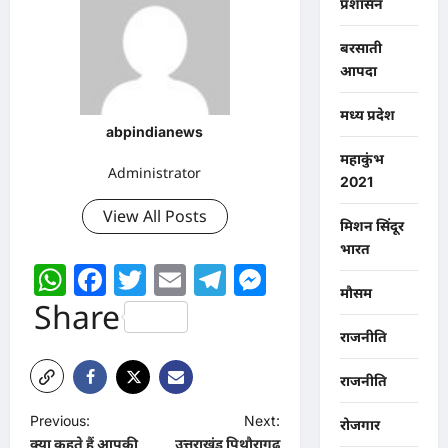
प्रशासन
बरसाती
आपदा
मध्य प्रदेश
abpindianews
महाकुंभ
Administrator
2021
View All Posts
मिशन सिंदूर
भारत
WhatsApp
Facebook
Twitter
Email
Telegram
Messenger
मौसम
Share
राजनीति
राजनीति
P
Previous:
Next:
रोजगार
क्या कहते हैं आपकी
उत्तराखंड पिथौरागढ़