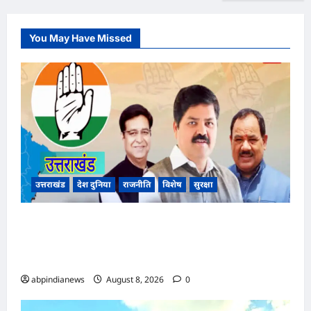
You May Have Missed
उत्तराखंड
देश दुनिया
राजनीति
विशेष
सुरक्षा
उत्तराखंड कांग्रेस में बड़ा फेरबदल, नई प्रदेश कार्यकारिणी
और पांच नई समितियों का गठन, गोदावरी थपलियाल को
मिली अहम ज़िम्मेदारी,,,
abpindianews
August 8, 2026
0