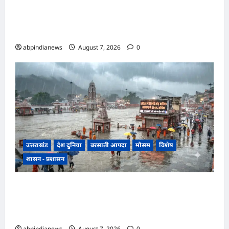
उत्तराखंड रुद्रपुर के बाजपुर में 13 साल की नाबालिग के
साथ सामूहिक दुष्कर्म, पुलिस ने अश्लील वीडियो बनाकर
ब्लैकमेल करने वाले दो आरोपियों को किया गिरफ्तार,,,
abpindianews
August 7, 2026
0
उत्तराखंड
देश दुनिया
बरसाती आपदा
मौसम
विशेष
शासन - प्रशासन
उत्तराखंड में झमाझम बारिश का दौर जारी, हरिद्वार में
सबसे ज्यादा 254 प्रतिशत अधिक वर्षा दर्ज, जानें अन्य
जिलों का हाल,,,
abpindianews
August 7, 2026
0