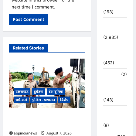
प्रशासन
next time I comment.
(163)
पुलिस
प्रशासन
(2,935)
Related Stories
बरसाती
आपदा
(452)
मध्य प्रदेश
(2)
महाकुंभ
उत्तराखंड
दुर्घटना
देश दुनिया
2021
(143)
धर्म-कर्म
पुलिस - प्रशासन
विशेष
मिशन सिंदूर
​हरिद्वार जिले के श्यामपुर थाना क्षेत्र के
भारत
अंतर्गत कांगड़ी फ्लाईओवर
(8)
abpindianews
August 7, 2026
0