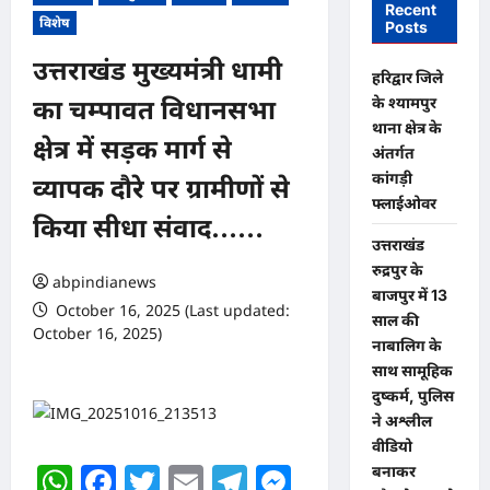
Recent
विशेष
Posts
उत्तराखंड मुख्यमंत्री धामी
​हरिद्वार जिले
के श्यामपुर
का चम्पावत विधानसभा
थाना क्षेत्र के
क्षेत्र में सड़क मार्ग से
अंतर्गत
कांगड़ी
व्यापक दौरे पर ग्रामीणों से
फ्लाईओवर
किया सीधा संवाद……
उत्तराखंड
रुद्रपुर के
abpindianews
बाजपुर में 13
October 16, 2025 (Last updated:
साल की
October 16, 2025)
नाबालिग के
0 comments
साथ सामूहिक
दुष्कर्म, पुलिस
ने अश्लील
वीडियो
WhatsApp
Facebook
Twitter
Email
Telegram
Messenger
बनाकर