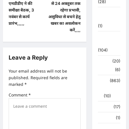
(28)
एमडीडीए ने की
से 24 अक्तूबर तक
n
समीक्षा बैठक, 3
रहेगा प्रभावी,
उत्तराखंड
a
नवंबर से कार्य
असुविधा से बचने हेतु
मौसम
प्रारंभ,,,,,
खबर का अवलोकन
v
(1)
करें,,,,
i
कोरोना
g
अपडेट
(104)
a
Leave a Reply
t
क्राइम
(20)
i
हरिद्वार
(6)
Your email address will not be
o
published.
Required fields are
क्राईम
(863)
marked
*
n
राजनीति
Comment
*
(10)
खान पान
(17)
खेल
(1)
चुनावी संग्राम