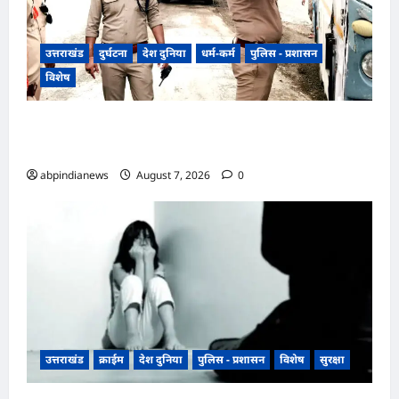
उत्तराखंड
दुर्घटना
देश दुनिया
धर्म-कर्म
पुलिस - प्रशासन
विशेष
​हरिद्वार जिले के श्यामपुर थाना क्षेत्र के अंतर्गत कांगड़ी
फ्लाईओवर
abpindianews
August 7, 2026
0
उत्तराखंड
क्राईम
देश दुनिया
पुलिस - प्रशासन
विशेष
सुरक्षा