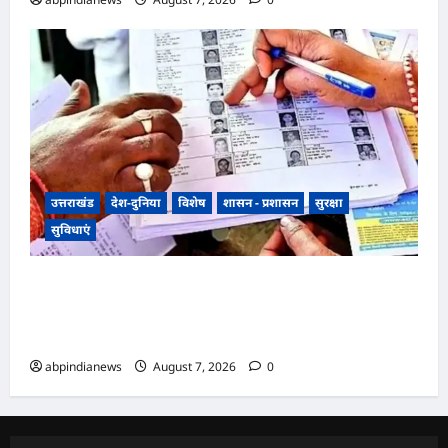
उत्तराखंड
देश-दुनिया
विशेष
शासन - प्रशासन
सुरक्षा
सुविधाएं
उत्तराखंड में SIR पर मतदाताओं को सरकार ने दी बड़ी
राहत, अब आधार कार्ड और राशन कार्ड से भी होगा SIR
सत्यापन,,,,
abpindianews
August 7, 2026
0