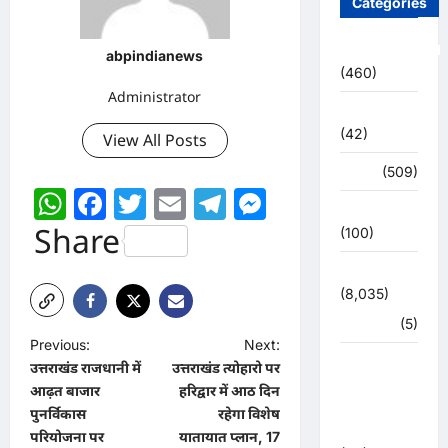
Categories
Uncategorized
abpindianews
(460)
Administrator
अजब -गजब
(42)
View All Posts
अपराध
(509)
WhatsApp
Facebook
Twitter
Email
Telegram
Messenger
उत्तर प्रदेश
Share
(100)
उत्तराखंड
(8,035)
हरिद्वार
(5)
P
Previous:
Next:
उत्तराखंड
उत्तराखंड राजधानी में
उत्तराखंड त्योहारो पर
o
चुनाव
आढ़त बाजार
हरिद्वार में आठ दिन
s
महासंग्राम
पुनर्विकास
रहेगा विशेष
2022
t
परियोजना पर
यातायात प्लान, 17