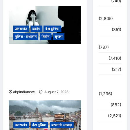
मौसम
(740)
राजनीति
(2,805)
उत्तराखंड
क्राईम
देश दुनिया
रोजगार
(351)
पुलिस - प्रशासन
विशेष
सुरक्षा
लाइफ स्टाइल
(787)
उत्तराखंड रुद्रपुर के बाजपुर में 13
विशेष
(7,410)
साल की नाबालिग के साथ सामूहिक
दुष्कर्म, पुलिस ने अश्लील वीडियो
व्यापार
(217)
बनाकर ब्लैकमेल करने वाले दो
शासन –
आरोपियों को किया गिरफ्तार,,,
प्रशासन
abpindianews
August 7, 2026
0
(1,236)
शिक्षा
(882)
सुरक्षा
(2,521)
उत्तराखंड
देश दुनिया
बरसाती आपदा
सुविधाएं