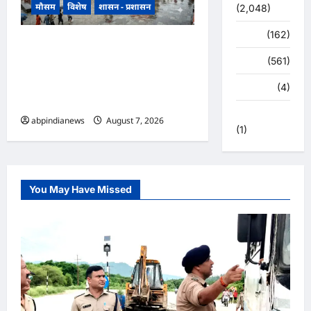
मौसम
विशेष
शासन - प्रशासन
(2,048)
स्पोर्ट्स
(162)
उत्तराखंड में झमाझम बारिश का दौर
स्वास्थ्य
(561)
जारी, हरिद्वार में सबसे ज्यादा 254
प्रतिशत अधिक वर्षा दर्ज, जानें अन्य
हरिद्वार
(4)
जिलों का हाल,,,
हिमाचल प्रदेश
abpindianews
August 7, 2026
0
(1)
You May Have Missed