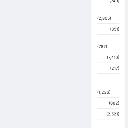
मौसम
(740)
राजनीति
(2,805)
रोजगार
(351)
लाइफ स्टाइल
(787)
विशेष
(7,410)
व्यापार
(217)
शासन –
प्रशासन
(1,236)
शिक्षा
(882)
सुरक्षा
(2,521)
सुविधाएं