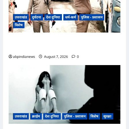
उत्तराखंड
दुर्घटना
देश दुनिया
धर्म-कर्म
पुलिस - प्रशासन
विशेष
​हरिद्वार जिले के श्यामपुर थाना क्षेत्र के अंतर्गत कांगड़ी
फ्लाईओवर
abpindianews
August 7, 2026
0
उत्तराखंड
क्राईम
देश दुनिया
पुलिस - प्रशासन
विशेष
सुरक्षा