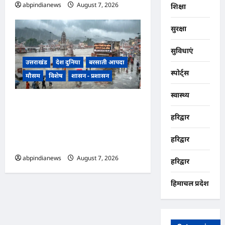
abpindianews
August 7, 2026
0
शिक्षा
सुरक्षा
सुविधाएं
उत्तराखंड
देश दुनिया
बरसाती आपदा
स्पोर्ट्स
मौसम
विशेष
शासन - प्रशासन
स्वास्थ्य
उत्तराखंड में झमाझम बारिश का दौर
जारी, हरिद्वार में सबसे ज्यादा 254
हरिद्वार
प्रतिशत अधिक वर्षा दर्ज, जानें अन्य
हरिद्वार
जिलों का हाल,,,
abpindianews
August 7, 2026
0
हरिद्वार
हिमाचल प्रदेश