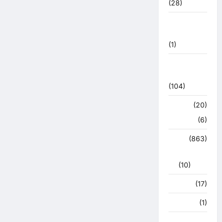
(28)
उत्तराखंड
मौसम
(1)
कोरोना
अपडेट
(104)
क्राइम
(20)
हरिद्वार
(6)
क्राईम
(863)
राजनीति
(10)
खान पान
(17)
खेल
(1)
चुनावी संग्राम