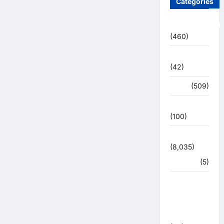
Categories
Uncategorized
(460)
अजब -गजब
(42)
अपराध
(509)
उत्तर प्रदेश
(100)
उत्तराखंड
(8,035)
हरिद्वार
(5)
उत्तराखंड
चुनाव
महासंग्राम
2022