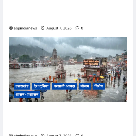
उत्तराखंड रुद्रपुर के बाजपुर में 13 साल की नाबालिग के
साथ सामूहिक दुष्कर्म, पुलिस ने अश्लील वीडियो बनाकर
ब्लैकमेल करने वाले दो आरोपियों को किया गिरफ्तार,,,
abpindianews
August 7, 2026
0
उत्तराखंड
देश दुनिया
बरसाती आपदा
मौसम
विशेष
शासन - प्रशासन
उत्तराखंड में झमाझम बारिश का दौर जारी, हरिद्वार में
सबसे ज्यादा 254 प्रतिशत अधिक वर्षा दर्ज, जानें अन्य
जिलों का हाल,,,
abpindianews
August 7, 2026
0