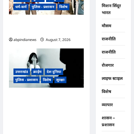
मिशन सिंदूर
धर्म-कर्म
पुलिस - प्रशासन
विशेष
भारत
​हरिद्वार जिले के श्यामपुर थाना क्षेत्र के
मौसम
अंतर्गत कांगड़ी फ्लाईओवर
राजनीति
abpindianews
August 7, 2026
0
राजनीति
रोजगार
उत्तराखंड
क्राईम
देश दुनिया
लाइफ स्टाइल
पुलिस - प्रशासन
विशेष
सुरक्षा
विशेष
उत्तराखंड रुद्रपुर के बाजपुर में 13
साल की नाबालिग के साथ सामूहिक
व्यापार
दुष्कर्म, पुलिस ने अश्लील वीडियो
शासन –
बनाकर ब्लैकमेल करने वाले दो
प्रशासन
आरोपियों को किया गिरफ्तार,,,