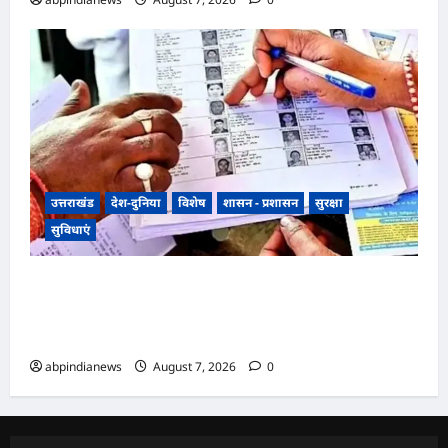
उत्तराखंड
देश-दुनिया
विशेष
शासन - प्रशासन
सुरक्षा
सुविधाएं
उत्तराखंड में SIR पर मतदाताओं को सरकार ने दी बड़ी
राहत, अब आधार कार्ड और राशन कार्ड से भी होगा SIR
सत्यापन,,,,
abpindianews
August 7, 2026
0