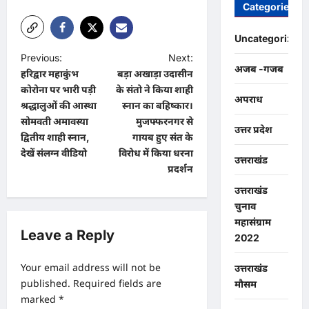
Categories
Uncategorized
P
Previous:
Next:
अजब -गजब
हरिद्वार महाकुंभ
बड़ा अखाड़ा उदासीन
o
कोरोना पर भारी पड़ी
के संतो ने किया शाही
अपराध
s
श्रद्धालुओं की आस्था
स्नान का बहिष्कार।
t
सोमवती अमावस्या
मुजफ्फरनगर से
उत्तर प्रदेश
द्वितीय शाही स्नान,
गायब हुए संत के
n
देखें संलग्न वीडियो
विरोध में किया धरना
उत्तराखंड
a
प्रदर्शन
v
उत्तराखंड
चुनाव
i
महासंग्राम
g
Leave a Reply
2022
a
Your email address will not be
उत्तराखंड
t
published.
Required fields are
मौसम
i
marked
*