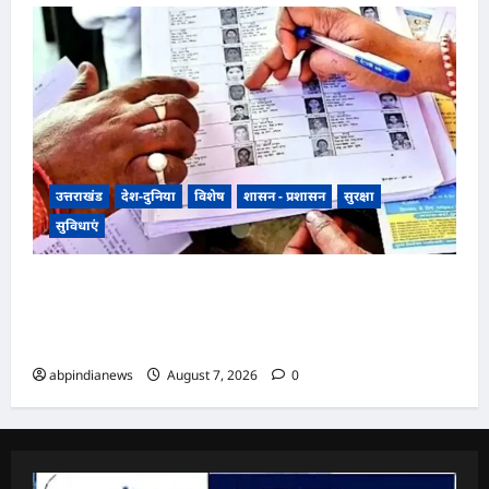
उत्तराखंड
देश-दुनिया
विशेष
शासन - प्रशासन
सुरक्षा
सुविधाएं
उत्तराखंड में SIR पर मतदाताओं को सरकार ने दी बड़ी
राहत, अब आधार कार्ड और राशन कार्ड से भी होगा SIR
सत्यापन,,,,
abpindianews
August 7, 2026
0