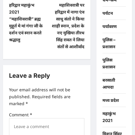
हरिद्वार महाकुंभ
महाशिवरात्री पर
o
2021
हरिद्वार में नागा एंव
पर्यटन
s
“महाशिवरात्री” ब्रह्म
साधु संतो ने किया
t
मुहूर्त मे मां गंगा जी के
शाही स्नान, प्रदेश के
पर्यावरण
दर्शन एवं स्नान करते
नए मुखिया तीरथ
n
श्रद्धालु
सिंह रावत ने लिया
पुलिस –
a
संतों से आशीर्वाद
प्रशासन
v
पुलिस
i
प्रशासन
g
Leave a Reply
बरसाती
a
आपदा
Your email address will not be
t
published.
Required fields are
मध्य प्रदेश
i
marked
*
o
महाकुंभ
Comment
*
n
2021
मिशन सिंदूर