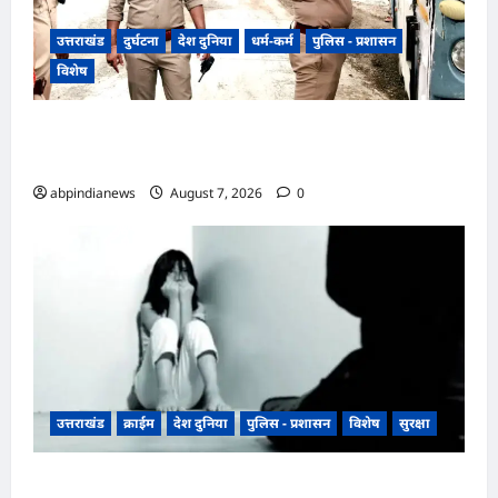
उत्तराखंड
दुर्घटना
देश दुनिया
धर्म-कर्म
पुलिस - प्रशासन
विशेष
​हरिद्वार जिले के श्यामपुर थाना क्षेत्र के अंतर्गत कांगड़ी
फ्लाईओवर
abpindianews
August 7, 2026
0
उत्तराखंड
क्राईम
देश दुनिया
पुलिस - प्रशासन
विशेष
सुरक्षा
उत्तराखंड रुद्रपुर के बाजपुर में 13 साल की नाबालिग के