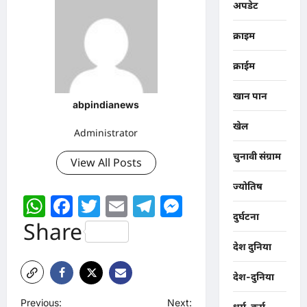
अपडेट
क्राइम
क्राईम
खान पान
abpindianews
खेल
Administrator
चुनावी संग्राम
View All Posts
ज्योतिष
WhatsApp
Facebook
Twitter
Email
Telegram
Messenger
दुर्घटना
Share
देश दुनिया
देश-दुनिया
P
Previous:
Next:
धर्म-कर्म