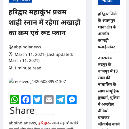
Posts
हरिद्वार महाकुंभ प्रथम
​हरिद्वार जिले
के श्यामपुर
शाही स्नान में रहेगा अखाड़ों
थाना क्षेत्र के
का क्रम एवं रूट प्लान
अंतर्गत
कांगड़ी
abpindianews
फ्लाईओवर
March 11, 2021 (Last updated:
उत्तराखंड
March 11, 2021)
रुद्रपुर के
1 minute read
0 comments
बाजपुर में 13
साल की
नाबालिग के
साथ सामूहिक
WhatsApp
Facebook
Twitter
Email
Telegram
Messenger
दुष्कर्म, पुलिस
ने अश्लील
Share
वीडियो
बनाकर
abpindianews,
हरिद्वार
– आज महाशिवरात्रि
ब्लैकमेल करने