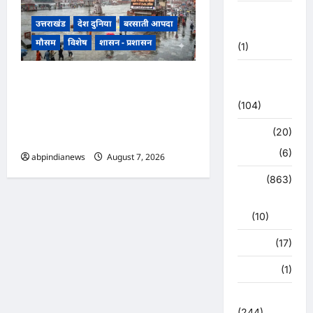
उत्तराखंड
उत्तराखंड
देश दुनिया
बरसाती आपदा
मौसम
मौसम
विशेष
शासन - प्रशासन
(1)
कोरोना
उत्तराखंड में झमाझम बारिश का दौर
अपडेट
जारी, हरिद्वार में सबसे ज्यादा 254
(104)
प्रतिशत अधिक वर्षा दर्ज, जानें अन्य
क्राइम
(20)
जिलों का हाल,,,
हरिद्वार
(6)
abpindianews
August 7, 2026
0
क्राईम
(863)
राजनीति
(10)
खान पान
(17)
खेल
(1)
चुनावी संग्राम
(244)