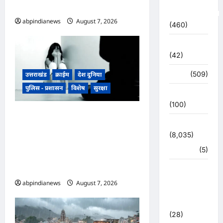
अंतर्गत कांगड़ी फ्लाईओवर
Uncategorized
abpindianews
August 7, 2026
0
(460)
अजब -गजब
(42)
अपराध
(509)
उत्तराखंड
क्राईम
देश दुनिया
पुलिस - प्रशासन
विशेष
सुरक्षा
उत्तर प्रदेश
(100)
उत्तराखंड रुद्रपुर के बाजपुर में 13
उत्तराखंड
साल की नाबालिग के साथ सामूहिक
(8,035)
दुष्कर्म, पुलिस ने अश्लील वीडियो
हरिद्वार
(5)
बनाकर ब्लैकमेल करने वाले दो
आरोपियों को किया गिरफ्तार,,,
उत्तराखंड
चुनाव
abpindianews
August 7, 2026
0
महासंग्राम
2022
(28)