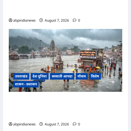
साथ सामूहिक दुष्कर्म, पुलिस ने अश्लील वीडियो बनाकर
ब्लैकमेल करने वाले दो आरोपियों को किया गिरफ्तार,,,
abpindianews
August 7, 2026
0
उत्तराखंड
देश दुनिया
बरसाती आपदा
मौसम
विशेष
शासन - प्रशासन
उत्तराखंड में झमाझम बारिश का दौर जारी, हरिद्वार में
सबसे ज्यादा 254 प्रतिशत अधिक वर्षा दर्ज, जानें अन्य
जिलों का हाल,,,
abpindianews
August 7, 2026
0