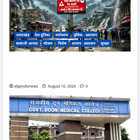
उत्तराखंड
देश दुनिया
पर्यावरण
पुलिस - प्रशासन
बरसाती आपदा
मौसम
विशेष
शासन - प्रशासन
सुरक्षा
देश में मानसून का नया दौर, 9 से 15 अगस्त के बीच देश के
कई हिस्सों में भारी बारिश का अनुमान, विभाग ने उत्तराखंड
और हिमाचल में किया रेड अलर्ट,,,
abpindianews
August 10, 2026
0