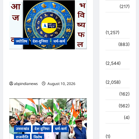
व्यापार
(217)
शासन –
प्रशासन
(1,257)
ज्योतिष
देश-दुनिया
धर्म-कर्म
शिक्षा
(883)
सुरक्षा
आज का भविष्यफल – क्या कहते है
(2,544)
आपकी किस्मत के सितारे दिन
सोमवार दिनांक 10/08/2026
सुविधाएं
(2,058)
abpindianews
August 10, 2026
0
स्पोर्ट्स
(162)
स्वास्थ्य
(562)
हरिद्वार
(4)
उत्तराखंड
देश दुनिया
धर्म-कर्म
हिमाचल प्रदेश
(1)
राजनीति
विशेष