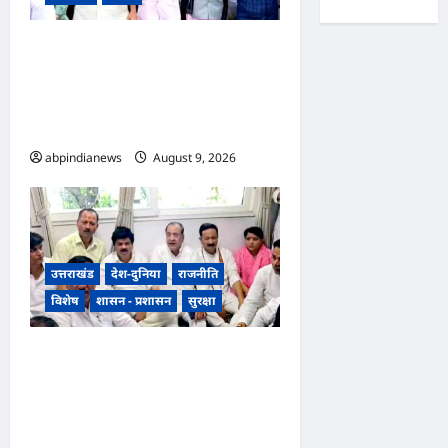
उत्तराखंड देहरादून में पुष्कर सिंह
धामी ने ‘हर घर तिरंगा यात्रा’ का
नेतृत्व कर राज्य के विकास और
राष्ट्रभक्ति पर दिया जोर,,,
abpindianews
August 9, 2026
0
उत्तराखंड
देश-दुनिया
राजनीति
विशेष
शासन - प्रशासन
सुरक्षा
भारतीय राष्ट्रीय कांग्रेस के अध्यक्ष
खड़गे के उत्तराखंड दौरे से पहले
गरमाई राजनीति, कांग्रेस कार्यकर्ताओं
ने धरना देकर पुलिस प्रशासन पर