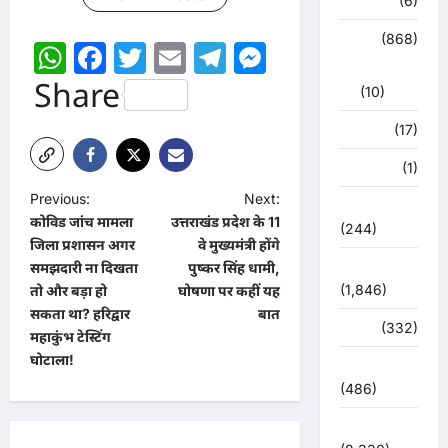
हरिद्वार
(6)
क्राईम
(868)
WhatsApp
Facebook
Twitter
Email
Telegram
Messenger
राजनीति
Share
(10)
खान पान
(17)
खेल
(1)
P
Previous:
Next:
चुनावी संग्राम
कोविड जांच मामला
उत्तराखंड प्रदेश के 11
o
(244)
जिला प्रशासन अगर
वे मुख्यमंत्री होंगे
s
ज्योतिष
समझदारी ना दिखता
पुष्कर सिंह धामी,
(1,846)
t
तो और बड़ा हो
घोषणा पर कहीं यह
सकता था? हरिद्वार
बात
n
दुर्घटना
(332)
महाकुंभ टेस्टिंग
a
घोटाला!
देश दुनिया
v
(486)
i
देश-दुनिया