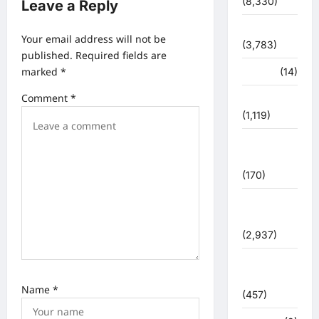
g
(8,330)
Leave a Reply
a
धर्म-कर्म
Your email address will not be
t
(3,783)
published.
Required fields are
i
marked
*
पर्यटन
(14)
o
Comment
*
पर्यावरण
n
(1,119)
पुलिस –
प्रशासन
(170)
पुलिस
प्रशासन
(2,937)
बरसाती
आपदा
Name
*
(457)