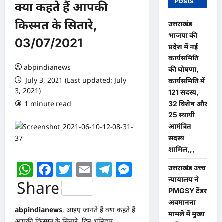
Posts
क्या कहते हैं आपकी
किस्मत के सितारे,
उत्तराखंड
भाजपा की
03/07/2021
प्रदेश में नई
कार्यसमिति
abpindianews
की घोषणा,
July 3, 2021 (Last updated: July
कार्यसमिति में
3, 2021)
121 सदस्य,
1 minute read
0 comments
32 विशेष और
25 स्थायी
आमंत्रित
सदस्य
शामिल,,,
WhatsApp
Facebook
Twitter
Email
Telegram
Messenger
उत्तराखंड उच्च
न्यायालय ने
Share
PMGSY टेंडर
अवमानना
abpindianews
, आइए जानते हैं क्या कहते हैं
मामले में मुख्य
आपकी किस्मत के सितारे, दिन शनिवार