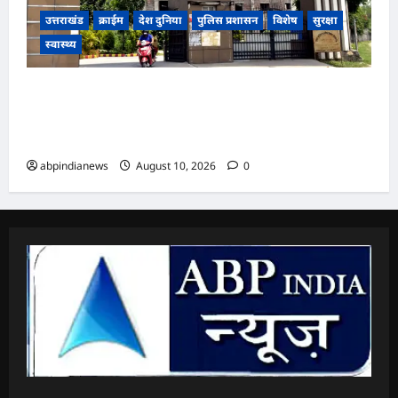
उत्तराखंड
क्राईम
देश दुनिया
पुलिस प्रशासन
विशेष
सुरक्षा
स्वास्थ्य
उत्तराखंड के दून मेडिकल कॉलेज हॉस्पिटल में फिर हुई
शर्मसार घटना, सफाईकर्मी पर लिफ्ट में 12 साल के बच्चे से
अश्लील हरकत करने का लगा आरोप,,,
abpindianews
August 10, 2026
0