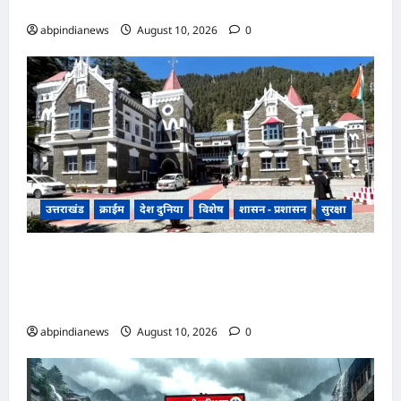
आमंत्रित सदस्य शामिल,,,
abpindianews
August 10, 2026
0
उत्तराखंड
क्राईम
देश दुनिया
विशेष
शासन - प्रशासन
सुरक्षा
उत्तराखंड उच्च न्यायालय ने PMGSY टेंडर अवमानना
मामले में मुख्य अभियंता संजय कुमार पाठक को किया
दोषी करार, अब सेवा अभिलेख में दर्ज होगी प्रविष्टि,,,
abpindianews
August 10, 2026
0