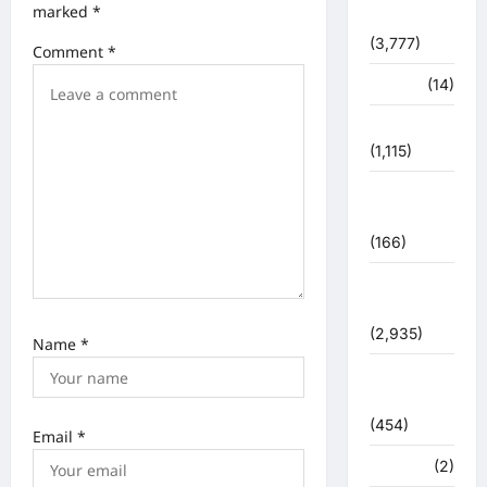
o
marked
*
धर्म-कर्म
n
(3,777)
Comment
*
पर्यटन
(14)
पर्यावरण
(1,115)
पुलिस –
प्रशासन
(166)
पुलिस
प्रशासन
(2,935)
Name
*
बरसाती
आपदा
(454)
Email
*
मध्य प्रदेश
(2)