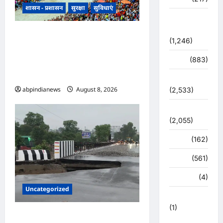
शासन - प्रशासन
सुरक्षा
सुविधाएं
शासन –
प्रशासन
उत्तराखंड हरिद्वार में उमड़ा आस्था का
(1,246)
सैलाब, पंचक खत्म होते ही शुरू हुई
शिक्षा
(883)
डाक कांवड़ की धूम, प्रशासन के लिए
अगले चार दिन सबसे बड़ी परीक्षा,,,
सुरक्षा
abpindianews
August 8, 2026
0
(2,533)
सुविधाएं
(2,055)
स्पोर्ट्स
(162)
स्वास्थ्य
(561)
हरिद्वार
(4)
Uncategorized
हिमाचल प्रदेश
(1)
उत्तराखंड में धामी सरकार ने की बड़ी