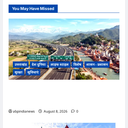
You May Have Missed
उत्तराखंड
देश दुनिया
लाइफ स्टाइल
विशेष
शासन - प्रशासन
सुरक्षा
सुविधाएं
उत्तराखंड, गंगा एक्सप्रेसवे का हरिद्वार तक विस्तार, यूपी-
उत्तराखंड के बीच एमओयू को मंजूरी, धार्मिक पर्यटन और
व्यापार को मिलेगी रफ्तार,,,
abpindianews
August 8, 2026
0