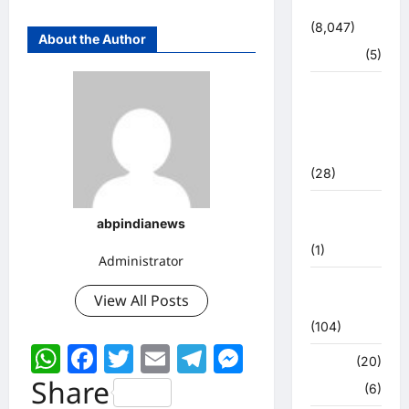
उत्तराखंड
(8,047)
About the Author
हरिद्वार
(5)
उत्तराखंड
चुनाव
महासंग्राम
2022
(28)
उत्तराखंड
abpindianews
मौसम
(1)
Administrator
कोरोना
View All Posts
अपडेट
(104)
WhatsApp
Facebook
Twitter
Email
Telegram
Messenger
क्राइम
(20)
Share
हरिद्वार
(6)