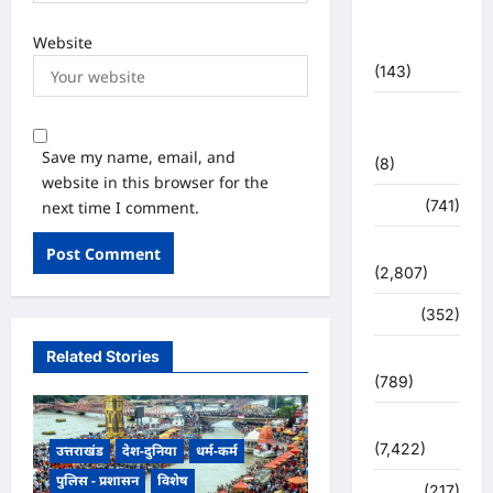
महाकुंभ
Website
2021
(143)
मिशन सिंदूर
भारत
Save my name, email, and
(8)
website in this browser for the
मौसम
(741)
next time I comment.
राजनीति
(2,807)
रोजगार
(352)
Related Stories
लाइफ स्टाइल
(789)
विशेष
(7,422)
उत्तराखंड
देश-दुनिया
धर्म-कर्म
पुलिस - प्रशासन
विशेष
व्यापार
(217)