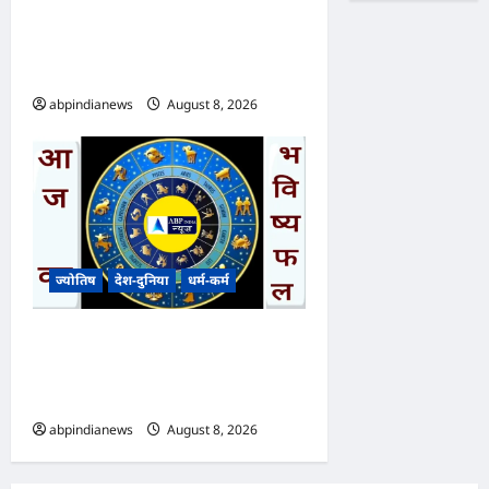
कार्रवाई, 16 करोड़ की लागत से बने
नंदा की चौकी पुल के क्षतिग्रस्त होने
पर अभियंता निलंबित,,,
abpindianews
August 8, 2026
0
ज्योतिष
देश-दुनिया
धर्म-कर्म
आज का भविष्यफल – क्या कहते हैं
आपकी किस्मत के सितारे दिन
शनिवार दिनांक 08/08/2026
abpindianews
August 8, 2026
0