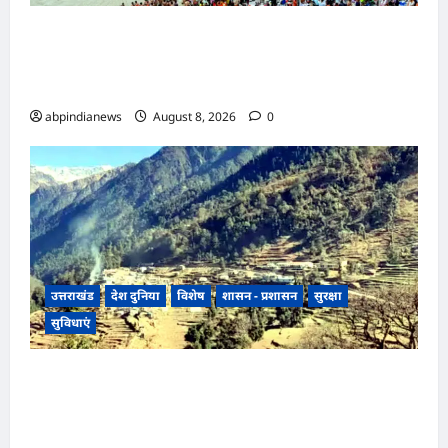
उत्तराखंड हरिद्वार में उमड़ा आस्था का सैलाब, पंचक खत्म
होते ही शुरू हुई डाक कांवड़ की धूम, प्रशासन के लिए
अगले चार दिन सबसे बड़ी परीक्षा,,,
abpindianews
August 8, 2026
0
उत्तराखंड
देश दुनिया
विशेष
शासन - प्रशासन
सुरक्षा
सुविधाएं
उत्तराखंड में यहां लोगों को 15 अगस्त को अंधेरे से मिलेगी
आजादी, चीन सीमा से 35 किमी दूर उत्तराखंड के इन गांवों
में पहली बार जलेगी बिजली,,,