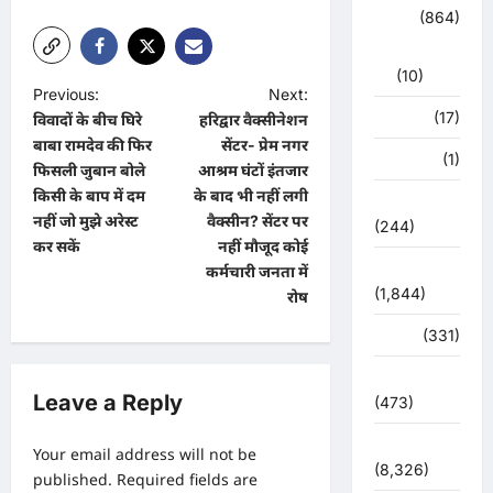
क्राईम
(864)
राजनीति
(10)
P
Previous:
Next:
खान पान
(17)
विवादों के बीच घिरे
हरिद्वार वैक्सीनेशन
o
बाबा रामदेव की फिर
सेंटर- प्रेम नगर
खेल
(1)
s
फिसली जुबान बोले
आश्रम घंटों इंतजार
t
किसी के बाप में दम
के बाद भी नहीं लगी
चुनावी संग्राम
नहीं जो मुझे अरेस्ट
वैक्सीन? सेंटर पर
(244)
n
कर सकें
नहीं मौजूद कोई
a
ज्योतिष
कर्मचारी जनता में
(1,844)
रोष
v
i
दुर्घटना
(331)
g
देश दुनिया
Leave a Reply
a
(473)
t
देश-दुनिया
Your email address will not be
i
(8,326)
published.
Required fields are