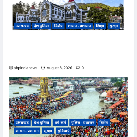
उत्तराखंड
देश दुनिया
विशेष
शासन - प्रशासन
शिक्षा
सुरक्षा
उत्तराखंड सरकारी स्कूलों की बदहाली पर नैनीताल हाईकोर्ट
सख्त, 2500 प्राथमिक विद्यालय एक शिक्षक के भरोसे,
270 में पानी तक नहीं,,,
abpindianews
August 8, 2026
0
उत्तराखंड
देश-दुनिया
धर्म-कर्म
पुलिस - प्रशासन
विशेष
शासन - प्रशासन
सुरक्षा
सुविधाएं