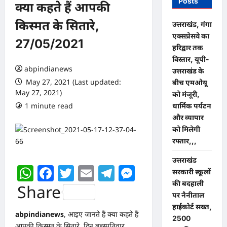
Posts
क्या कहते हैं आपकी
किस्मत के सितारे,
उत्तराखंड, गंगा
एक्सप्रेसवे का
27/05/2021
हरिद्वार तक
विस्तार, यूपी-
abpindianews
उत्तराखंड के
May 27, 2021 (Last updated:
बीच एमओयू
May 27, 2021)
को मंजूरी,
1 minute read
0 comments
धार्मिक पर्यटन
और व्यापार
को मिलेगी
रफ्तार,,,
उत्तराखंड
WhatsApp
Facebook
Twitter
Email
Telegram
Messenger
सरकारी स्कूलों
की बदहाली
Share
पर नैनीताल
हाईकोर्ट सख्त,
abpindianews
, आइए जानते हैं क्या कहते हैं
2500
आपकी किस्मत के सितारे, दिन बृहस्पतिवार