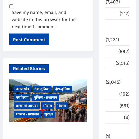
(7,403)
Save my name, email, and
व्यापार
(217)
website in this browser for the
शासन –
next time I comment.
प्रशासन
(1,231)
शिक्षा
(882)
सुरक्षा
(2,516)
Related Stories
सुविधाएं
(2,045)
उत्तराखंड
देश दुनिया
देश-दुनिया
स्पोर्ट्स
(162)
पर्यावरण
पुलिस - प्रशासन
बरसाती आपदा
मौसम
विशेष
स्वास्थ्य
(561)
शासन - प्रशासन
सुरक्षा
हरिद्वार
(4)
हिमाचल प्रदेश
उत्तराखंड हरिद्वार में उफनती गंगा का
(1)