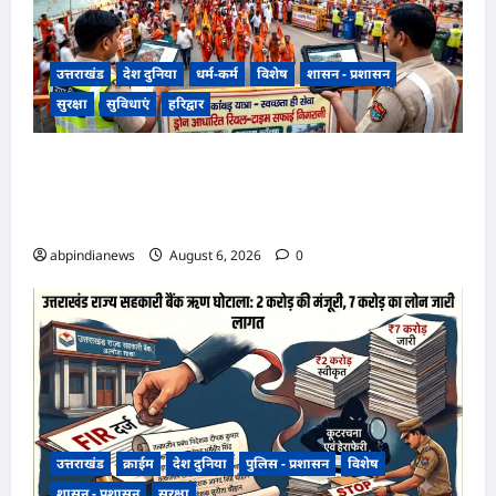
उत्तराखंड
देश दुनिया
धर्म-कर्म
विशेष
शासन - प्रशासन
सुरक्षा
सुविधाएं
हरिद्वार
उत्तराखंड हरिद्वार कांवड़ यात्रा में स्वच्छता व्यवस्था को
मिली हाई-टेक सफाई की व्यवस्था, निगम द्वारा ड्रोन से की
जा रही रियल-टाइम मॉनिटरिंग,,,
abpindianews
August 6, 2026
0
उत्तराखंड
क्राईम
देश दुनिया
पुलिस - प्रशासन
विशेष
शासन - प्रशासन
सुरक्षा