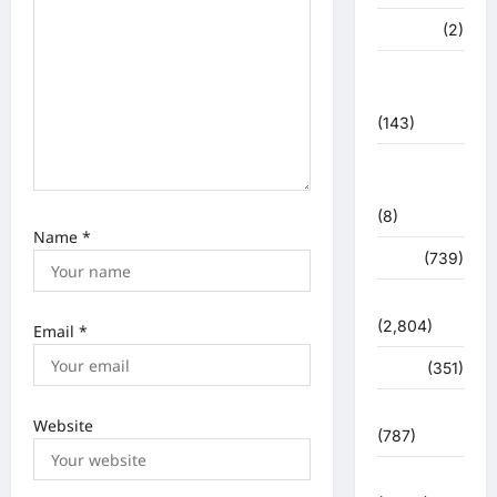
o
मध्य प्रदेश
(2)
n
महाकुंभ
2021
(143)
मिशन सिंदूर
भारत
(8)
Name
*
मौसम
(739)
राजनीति
(2,804)
Email
*
रोजगार
(351)
लाइफ स्टाइल
Website
(787)
विशेष