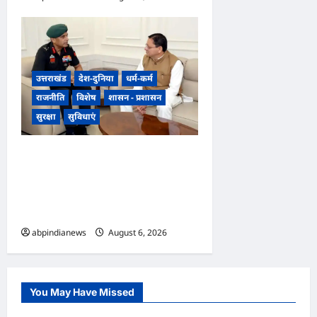
उत्तराखंड
देश-दुनिया
धर्म-कर्म
राजनीति
विशेष
शासन - प्रशासन
सुरक्षा
सुविधाएं
उत्तराखंड में एनसीसी का दायरा
बढ़ाने पर जोर, डीजी एनसीसी वीरेंद्र
वत्स ने मुख्यमंत्री पुष्कर सिंह धामी से
की विशेष मुलाकात,,,,
abpindianews
August 6, 2026
0
You May Have Missed