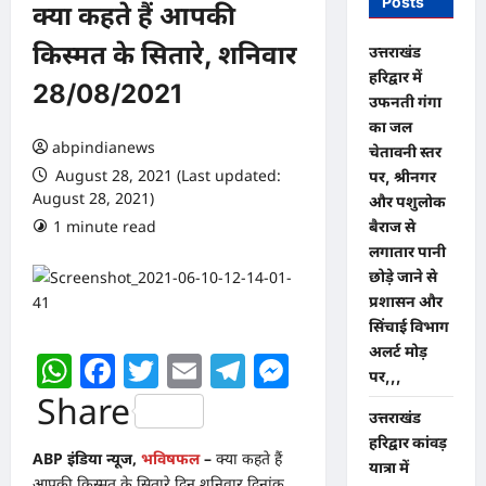
Posts
क्या कहते हैं आपकी
किस्मत के सितारे, शनिवार
उत्तराखंड
हरिद्वार में
28/08/2021
उफनती गंगा
का जल
abpindianews
चेतावनी स्तर
August 28, 2021 (Last updated:
पर, श्रीनगर
August 28, 2021)
और पशुलोक
1 minute read
0 comments
बैराज से
लगातार पानी
छोड़े जाने से
प्रशासन और
सिंचाई विभाग
अलर्ट मोड़
WhatsApp
Facebook
Twitter
Email
Telegram
Messenger
पर,,,
Share
उत्तराखंड
हरिद्वार कांवड़
ABP इंडिया न्यूज,
भविषफल
–
क्या कहते हैं
यात्रा में
आपकी किस्मत के सितारे दिन शनिवार दिनांक