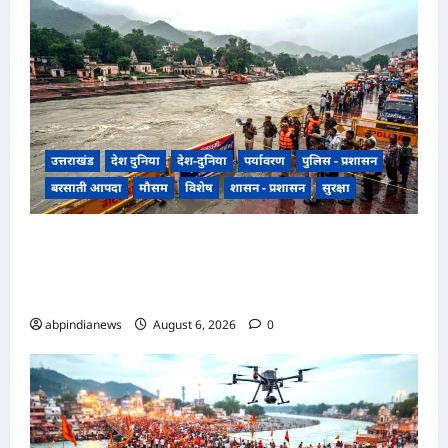
उत्तराखंड
देश दुनिया
देश-दुनिया
पर्यावरण
पुलिस - प्रशासन
बरसाती आपदा
मौसम
विशेष
शासन - प्रशासन
सुरक्षा
उत्तराखंड हरिद्वार में उफनती गंगा का जल चेतावनी स्तर
पर, श्रीनगर और पशुलोक बैराज से लगातार पानी छोड़े
जाने से प्रशासन और सिंचाई विभाग अलर्ट मोड़ पर,,,
abpindianews
August 6, 2026
0