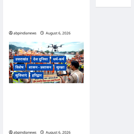
जल चेतावनी स्तर पर, श्रीनगर और
पशुलोक बैराज से लगातार पानी छोड़े
जाने से प्रशासन और सिंचाई विभाग
अलर्ट मोड़ पर,,,
abpindianews
August 6, 2026
0
उत्तराखंड
देश दुनिया
धर्म-कर्म
विशेष
शासन - प्रशासन
सुरक्षा
सुविधाएं
हरिद्वार
उत्तराखंड हरिद्वार कांवड़ यात्रा में
स्वच्छता व्यवस्था को मिली हाई-टेक
सफाई की व्यवस्था, निगम द्वारा ड्रोन
से की जा रही रियल-टाइम
मॉनिटरिंग,,,
abpindianews
August 6, 2026
0