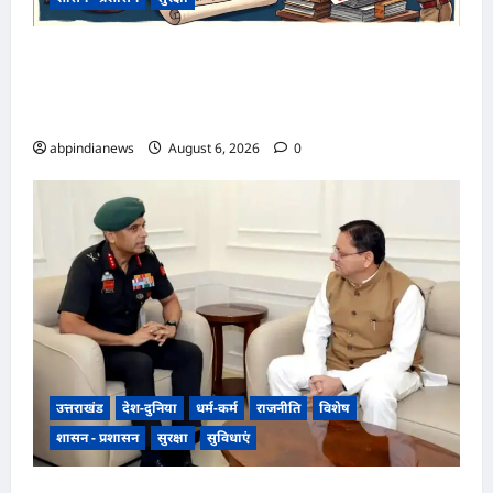
उत्तराखंड राज्य सहकारी बैंक ऋण घोटाला, अल्मोड़ा
शाखा में 2 करोड़ की मंजूरी के बाद 7 करोड़ का लोन जारी,
4 पूर्व अधिकारियों समेत 6 पर FIR,,,
abpindianews
August 6, 2026
0
उत्तराखंड
देश-दुनिया
धर्म-कर्म
राजनीति
विशेष
शासन - प्रशासन
सुरक्षा
सुविधाएं