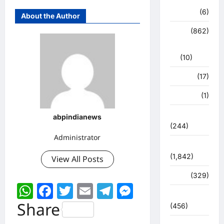
हरिद्वार
(6)
About the Author
क्राईम
(862)
राजनीति
(10)
खान पान
(17)
खेल
(1)
चुनावी संग्राम
abpindianews
(244)
Administrator
ज्योतिष
(1,842)
View All Posts
दुर्घटना
(329)
WhatsApp
Facebook
Twitter
Email
Telegram
Messenger
देश दुनिया
Share
(456)