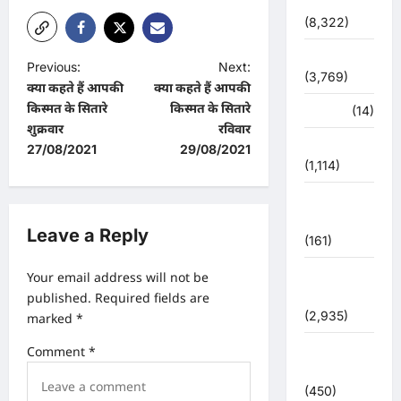
देश-दुनिया
(8,322)
धर्म-कर्म
P
Previous:
Next:
(3,769)
क्या कहते हैं आपकी
क्या कहते हैं आपकी
o
किस्मत के सितारे
किस्मत के सितारे
पर्यटन
(14)
s
शुक्रवार
रविवार
पर्यावरण
t
27/08/2021
29/08/2021
(1,114)
n
पुलिस –
a
प्रशासन
v
Leave a Reply
(161)
i
पुलिस
Your email address will not be
g
प्रशासन
published.
Required fields are
a
(2,935)
marked
*
t
बरसाती
Comment
*
आपदा
i
(450)