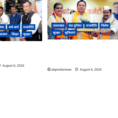
उत्तराखंड
देश दुनिया
राजनीति
विशेष
निया
धर्म-कर्म
राजनीति
सुरक्षा
सुविधाएं
्रशासन
शिक्षा
सुरक्षा
उत्तराखंड विधानसभा चुनाव की तैयारी को लेकर
 टनल हादसा, टनल में फंसे 41
दिल्ली में हुई हाई लेवल बैठक, चुनाव में भाजपा को
 वाले 12 रैट माइनर्स को
हैट्रिक दिलाएगा Gen Z, हाईकमान ने तैयार की
दान किया वीरता पदक,,,
रणनीति,,,
August 6, 2026
0
abpindianews
August 6, 2026
0