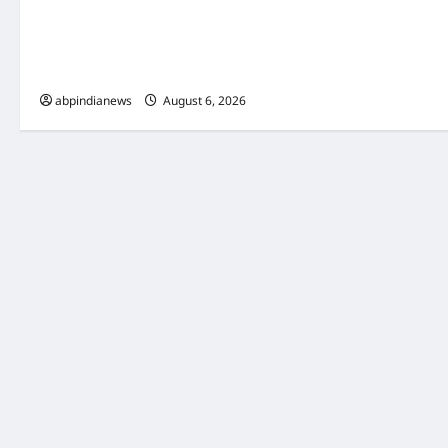
उत्तराखंड हिमालय की गोद में दिखा औषधि गुणों से
भरपूर अनोखा ‘डायमंड फूल’, फूल की लंबाई इंसान
से भी ज्यादा, खिलने में लग जाता है 15 साल तक का
समय,,,,
abpindianews
August 6, 2026
0