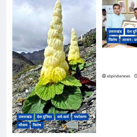
उत्तराखंड
देश दु
विशेष
शासन - प
उत्तराखंड सिलक्यारा
मजदूरों की जान बचाने
नितिन गडकरी ने प्र
abpindianews
उत्तराखंड
देश दुनिया
धर्म-कर्म
पर्यावरण
मौसम
विशेष