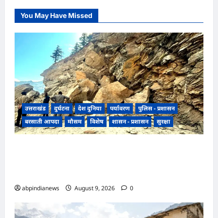
You May Have Missed
उत्तराखंड
दुर्घटना
देश दुनिया
पर्यावरण
पुलिस - प्रशासन
बरसाती आपदा
मौसम
विशेष
शासन - प्रशासन
सुरक्षा
उत्तराखंड पिथौरागढ़ में बारिश का कहर जारी, चीन सीमा
से कटा संपर्क, 11 अन्य ग्रामीण व आंतरिक सड़कें भी बंद,
नदियां उफान पर,,,,
abpindianews
August 9, 2026
0