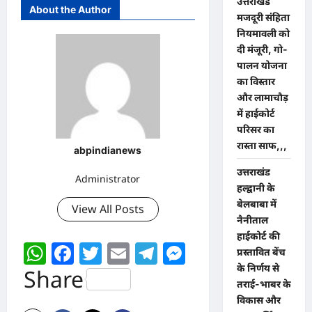
उत्तराखंड
About the Author
मजदूरी संहिता
नियमावली को
दी मंजूरी, गो-
पालन योजना
का विस्तार
और लामाचौड़
में हाईकोर्ट
परिसर का
रास्ता साफ,,,
abpindianews
उत्तराखंड
Administrator
हल्द्वानी के
बेलबाबा में
View All Posts
नैनीताल
हाईकोर्ट की
WhatsApp
Facebook
Twitter
Email
Telegram
Messenger
प्रस्तावित बेंच
के निर्णय से
Share
तराई-भाबर के
विकास और