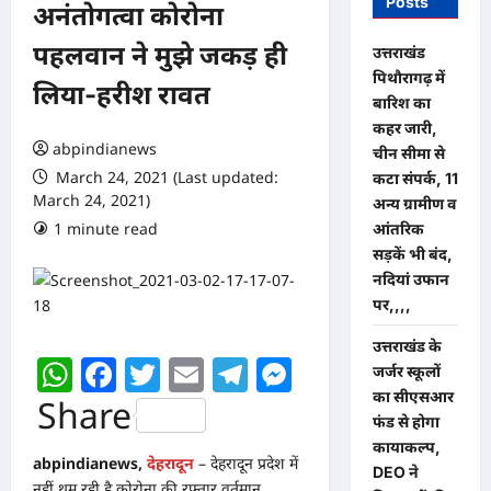
Posts
अनंतोगत्वा कोरोना
पहलवान ने मुझे जकड़ ही
उत्तराखंड
पिथौरागढ़ में
लिया-हरीश रावत
बारिश का
कहर जारी,
abpindianews
चीन सीमा से
March 24, 2021 (Last updated:
कटा संपर्क, 11
March 24, 2021)
अन्य ग्रामीण व
1 minute read
0 comments
आंतरिक
सड़कें भी बंद,
नदियां उफान
पर,,,,
उत्तराखंड के
WhatsApp
Facebook
Twitter
Email
Telegram
Messenger
जर्जर स्कूलों
का सीएसआर
Share
फंड से होगा
कायाकल्प,
abpindianews,
देहरादून
– देहरादून प्रदेश में
DEO ने
नहीं थम रही है कोरोना की रफ्तार वर्तमान