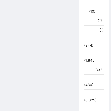
राजनीति
(10)
खान पान
(17)
खेल
(1)
चुनावी संग्राम
(244)
ज्योतिष
(1,845)
दुर्घटना
(332)
देश दुनिया
(480)
देश-दुनिया
(8,329)
धर्म-कर्म