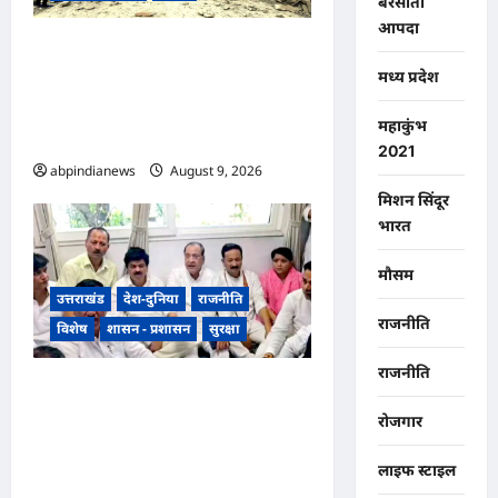
बरसाती
आपदा
उत्तराखंड पिथौरागढ़ में बारिश का
मध्य प्रदेश
कहर जारी, चीन सीमा से कटा संपर्क,
11 अन्य ग्रामीण व आंतरिक सड़कें भी
महाकुंभ
बंद, नदियां उफान पर,,,,
2021
abpindianews
August 9, 2026
0
मिशन सिंदूर
भारत
मौसम
उत्तराखंड
देश-दुनिया
राजनीति
राजनीति
विशेष
शासन - प्रशासन
सुरक्षा
राजनीति
भारतीय राष्ट्रीय कांग्रेस के अध्यक्ष
खड़गे के उत्तराखंड दौरे से पहले
रोजगार
गरमाई राजनीति, कांग्रेस कार्यकर्ताओं
लाइफ स्टाइल
ने धरना देकर पुलिस प्रशासन पर