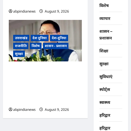
लगाए प्रताड़ना के आरोप,,,
विशेष
abpindianews
August 9, 2026
0
व्यापार
शासन –
प्रशासन
उत्तराखंड
देश दुनिया
देश-दुनिया
राजनीति
विशेष
शासन - प्रशासन
शिक्षा
सुरक्षा
सुरक्षा
उत्तराखंड धामी कैबिनेट ने उत्तराखंड
सुविधाएं
मजदूरी संहिता नियमावली को दी
मंजूरी, गो-पालन योजना का विस्तार
स्पोर्ट्स
और लामाचौड़ में हाईकोर्ट परिसर का
रास्ता साफ,,,
स्वास्थ्य
abpindianews
August 9, 2026
0
हरिद्वार
हरिद्वार