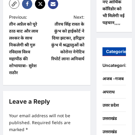
नए आर्थिक
कॉरिडोर को
भी मिलेगी नई
P
Previous:
Next:
पहचान,,,,
तीन अप्रैल को पूरे
तीरथ सिंह रावत के
o
ठाठ बाट और लाव
कुंभ को हाईकोर्ट ने
s
लश्कर के साथ
दिया झटका, हरिद्वार
t
निकलेगी श्री गुरु
कुंभ में श्रद्धालुओं को
Categories
रविदास विश्व
कोरोना नेगेटिव
n
महापीठ की
रिपोर्ट लाना अनिवार्य
a
Uncategorized
शोभायात्रा- सुरेश
राठौर
v
अजब -गजब
i
g
अपराध
Leave a Reply
a
उत्तर प्रदेश
t
Your email address will not be
उत्तराखंड
i
published.
Required fields are
o
marked
*
उत्तराखंड