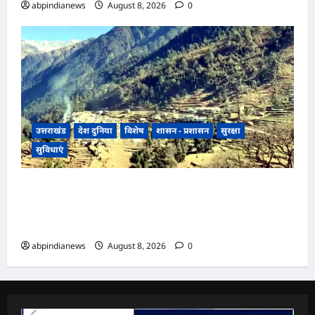
abpindianews
August 8, 2026
0
उत्तराखंड
देश दुनिया
विशेष
शासन - प्रशासन
सुरक्षा
सुविधाएं
उत्तराखंड में यहां लोगों को 15 अगस्त को अंधेरे से मिलेगी
आजादी, चीन सीमा से 35 किमी दूर उत्तराखंड के इन गांवों
में पहली बार जलेगी बिजली,,,
abpindianews
August 8, 2026
0