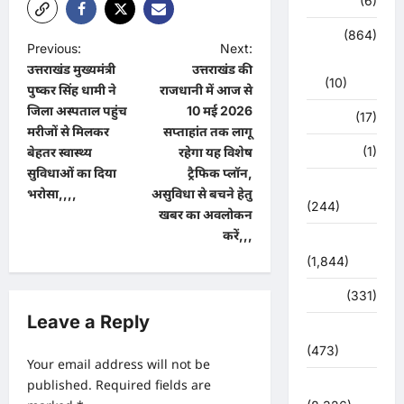
हरिद्वार
(6)
क्राईम
(864)
P
Previous:
Next:
राजनीति
उत्तराखंड मुख्यमंत्री
उत्तराखंड की
o
(10)
पुष्कर सिंह धामी ने
राजधानी में आज से
s
जिला अस्पताल पहुंच
10 मई 2026
खान पान
(17)
t
मरीजों से मिलकर
सप्ताहांत तक लागू
खेल
(1)
बेहतर स्वास्थ्य
रहेगा यह विशेष
n
सुविधाओं का दिया
ट्रैफिक प्लॉन,
चुनावी संग्राम
a
भरोसा,,,,
असुविधा से बचने हेतु
(244)
खबर का अवलोकन
v
करें,,,
ज्योतिष
i
(1,844)
g
दुर्घटना
(331)
a
Leave a Reply
t
देश दुनिया
(473)
i
Your email address will not be
o
published.
Required fields are
देश-दुनिया