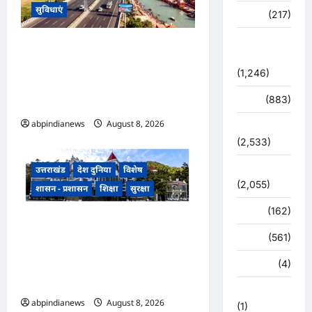
सुविधाएं
व्यापार
(217)
शासन –
उत्तराखंड, गंगा एक्सप्रेसवे का हरिद्वार
प्रशासन
तक विस्तार, यूपी-उत्तराखंड के बीच
(1,246)
एमओयू को मंजूरी, धार्मिक पर्यटन
शिक्षा
(883)
और व्यापार को मिलेगी रफ्तार,,,
abpindianews
August 8, 2026
0
सुरक्षा
(2,533)
सुविधाएं
उत्तराखंड
देश दुनिया
विशेष
(2,055)
शासन - प्रशासन
शिक्षा
सुरक्षा
स्पोर्ट्स
(162)
उत्तराखंड सरकारी स्कूलों की बदहाली
स्वास्थ्य
(561)
पर नैनीताल हाईकोर्ट सख्त, 2500
प्राथमिक विद्यालय एक शिक्षक के
हरिद्वार
(4)
भरोसे, 270 में पानी तक नहीं,,,
हिमाचल प्रदेश
abpindianews
August 8, 2026
0
(1)