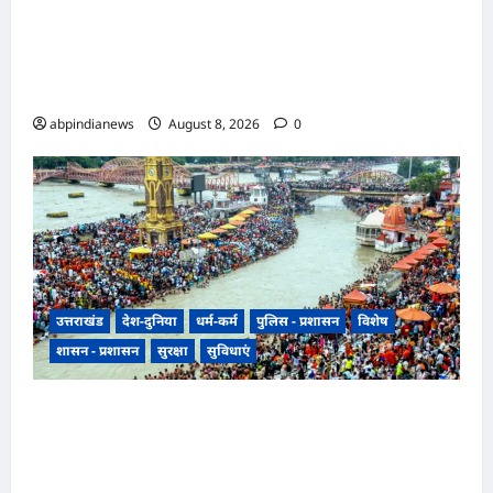
उत्तराखंड सरकारी स्कूलों की बदहाली पर नैनीताल हाईकोर्ट
सख्त, 2500 प्राथमिक विद्यालय एक शिक्षक के भरोसे,
270 में पानी तक नहीं,,,
abpindianews
August 8, 2026
0
उत्तराखंड
देश-दुनिया
धर्म-कर्म
पुलिस - प्रशासन
विशेष
शासन - प्रशासन
सुरक्षा
सुविधाएं
उत्तराखंड हरिद्वार में उमड़ा आस्था का सैलाब, पंचक खत्म
होते ही शुरू हुई डाक कांवड़ की धूम, प्रशासन के लिए
अगले चार दिन सबसे बड़ी परीक्षा,,,