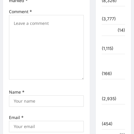
marked
*
(8,326)
n
Comment
*
धर्म-कर्म
(3,777)
पर्यटन
(14)
पर्यावरण
(1,115)
पुलिस –
प्रशासन
(166)
पुलिस
Name
*
प्रशासन
(2,935)
बरसाती
आपदा
Email
*
(454)