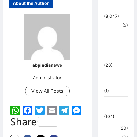
About the Author
उत्तराखंड
(8,047)
हरिद्वार
(5)
उत्तराखंड
चुनाव
महासंग्राम
2022
abpindianews
(28)
उत्तराखंड
Administrator
मौसम
View All Posts
(1)
कोरोना
WhatsApp
Facebook
Twitter
Email
Telegram
Messenger
अपडेट
(104)
Share
क्राइम
(20)