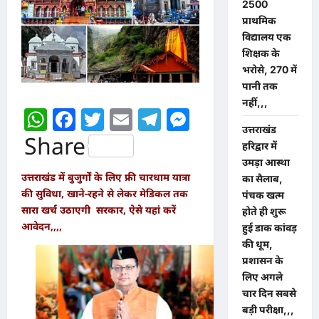
2500
प्राथमिक
विद्यालय एक
शिक्षक के
भरोसे, 270 में
पानी तक
नहीं,,,
WhatsApp
Facebook
Twitter
Email
Telegram
Messenger
उत्तराखंड
Share
हरिद्वार में
उमड़ा आस्था
उत्तराखंड में बुजुर्गों के लिए फ्री चारधाम यात्रा
का सैलाब,
की सुविधा, खाने-रहने से लेकर मेडिकल तक
पंचक खत्म
सारा खर्च उठाएगी सरकार, ऐसे यहां करें
होते ही शुरू
आवेदन,,,,
हुई डाक कांवड़
की धूम,
प्रशासन के
लिए अगले
चार दिन सबसे
बड़ी परीक्षा,,,