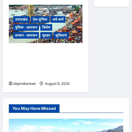
उत्तराखंड
देश-दुनिया
धर्म-कर्म
पुलिस - प्रशासन
विशेष
शासन - प्रशासन
सुरक्षा
सुविधाएं
उत्तराखंड हरिद्वार में उमड़ा आस्था का
सैलाब, पंचक खत्म होते ही शुरू हुई
डाक कांवड़ की धूम, प्रशासन के लिए
अगले चार दिन सबसे बड़ी परीक्षा,,,
abpindianews
August 8, 2026
0
You May Have Missed