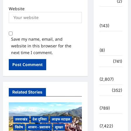
मध्य प्रदेश
(2)
Website
महाकुंभ
2021
(143)
मिशन सिंदूर
Save my name, email, and
भारत
website in this browser for the
(8)
next time I comment.
मौसम
(741)
राजनीति
(2,807)
रोजगार
(352)
Related Stories
लाइफ स्टाइल
(789)
उत्तराखंड
देश दुनिया
लाइफ स्टाइल
विशेष
(7,422)
विशेष
शासन - प्रशासन
सुरक्षा