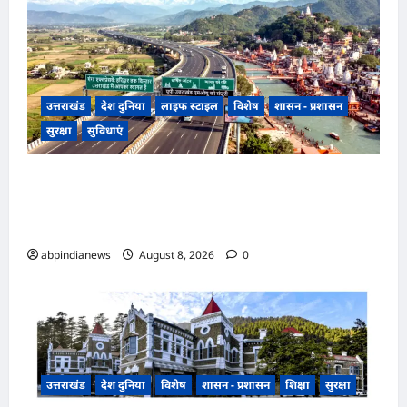
उत्तराखंड
देश दुनिया
लाइफ स्टाइल
विशेष
शासन - प्रशासन
सुरक्षा
सुविधाएं
उत्तराखंड, गंगा एक्सप्रेसवे का हरिद्वार तक विस्तार, यूपी-
उत्तराखंड के बीच एमओयू को मंजूरी, धार्मिक पर्यटन और
व्यापार को मिलेगी रफ्तार,,,
abpindianews
August 8, 2026
0
उत्तराखंड
देश दुनिया
विशेष
शासन - प्रशासन
शिक्षा
सुरक्षा