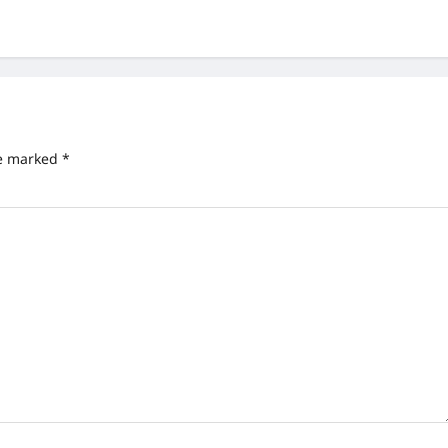
re marked
*