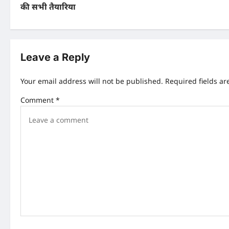
s
की सभी तैयारिया
t
n
Leave a Reply
a
v
Your email address will not be published.
Required fields a
i
Comment
*
g
a
t
i
o
n