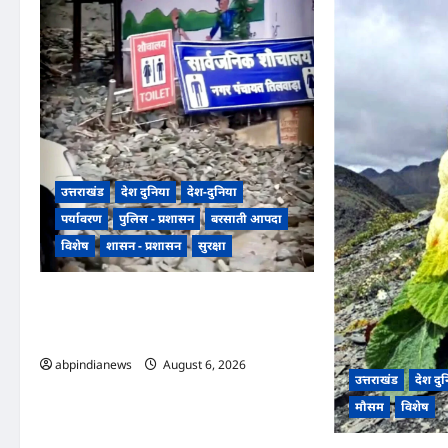
उत्तराखंड
देश दुनिया
देश-दुनिया
पर्यावरण
पुलिस - प्रशासन
बरसाती आपदा
विशेष
शासन - प्रशासन
सुरक्षा
उत्तराखंड भारी बारिश के चलते रुद्रप्रयाग केदारनाथ
हाईवे पर गीड गधेरा के उफान से हाईवे बंद, मार्ग में
फंसे यात्री,,,,
abpindianews
August 6, 2026
0
उत्तराखंड
देश दु
मौसम
विशेष