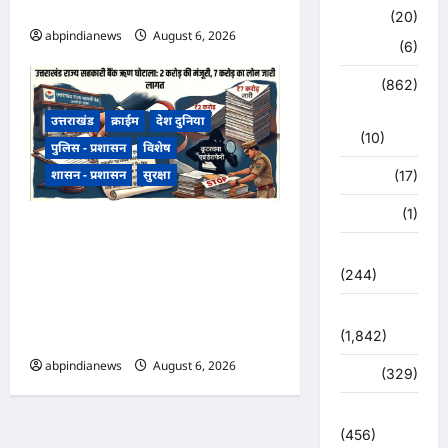
मॉनिटरिंग,,,
क्राइम
(20)
abpindianews
August 6, 2026
0
हरिद्वार
(6)
क्राईम
(862)
राजनीति
उत्तराखंड
क्राईम
देश दुनिया
(10)
पुलिस - प्रशासन
विशेष
शासन - प्रशासन
सुरक्षा
खान पान
(17)
खेल
(1)
उत्तराखंड राज्य सहकारी बैंक ऋण
चुनावी संग्राम
घोटाला, अल्मोड़ा शाखा में 2 करोड़
(244)
की मंजूरी के बाद 7 करोड़ का लोन
जारी, 4 पूर्व अधिकारियों समेत 6 पर
ज्योतिष
FIR,,,
(1,842)
abpindianews
August 6, 2026
0
दुर्घटना
(329)
देश दुनिया
(456)