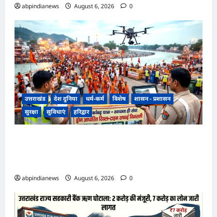
abpindianews
August 6, 2026
0
उत्तराखंड
देश दुनिया
धर्म-कर्म
विशेष
शासन - प्रशासन
सुरक्षा
सुविधाएं
हरिद्वार
उत्तराखंड हरिद्वार कांवड़ यात्रा में स्वच्छता व्यवस्था को
मिली हाई-टेक सफाई की व्यवस्था, निगम द्वारा ड्रोन से की
जा रही रियल-टाइम मॉनिटरिंग,,,
abpindianews
August 6, 2026
0