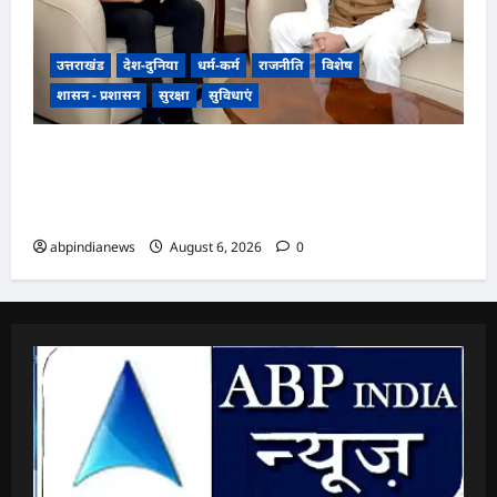
उत्तराखंड
देश-दुनिया
धर्म-कर्म
राजनीति
विशेष
शासन - प्रशासन
सुरक्षा
सुविधाएं
उत्तराखंड में एनसीसी का दायरा बढ़ाने पर जोर, डीजी
एनसीसी वीरेंद्र वत्स ने मुख्यमंत्री पुष्कर सिंह धामी से की
विशेष मुलाकात,,,,
abpindianews
August 6, 2026
0