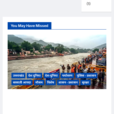
(1)
You May Have Missed
उत्तराखंड
देश दुनिया
देश-दुनिया
पर्यावरण
पुलिस - प्रशासन
बरसाती आपदा
मौसम
विशेष
शासन - प्रशासन
सुरक्षा
उत्तराखंड हरिद्वार में उफनती गंगा का जल चेतावनी स्तर
पर, श्रीनगर और पशुलोक बैराज से लगातार पानी छोड़े
जाने से प्रशासन और सिंचाई विभाग अलर्ट मोड़ पर,,,