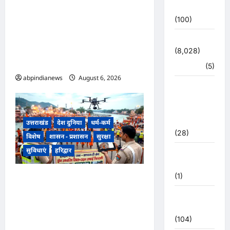
उत्तराखंड हरिद्वार में उफनती गंगा का
उत्तर प्रदेश
(100)
जल चेतावनी स्तर पर, श्रीनगर और
पशुलोक बैराज से लगातार पानी छोड़े
उत्तराखंड
जाने से प्रशासन और सिंचाई विभाग
(8,028)
अलर्ट मोड़ पर,,,
हरिद्वार
(5)
abpindianews
August 6, 2026
0
उत्तराखंड
चुनाव
महासंग्राम
2022
उत्तराखंड
देश दुनिया
धर्म-कर्म
(28)
विशेष
शासन - प्रशासन
सुरक्षा
सुविधाएं
हरिद्वार
उत्तराखंड
मौसम
(1)
उत्तराखंड हरिद्वार कांवड़ यात्रा में
स्वच्छता व्यवस्था को मिली हाई-टेक
कोरोना
सफाई की व्यवस्था, निगम द्वारा ड्रोन
अपडेट
से की जा रही रियल-टाइम
(104)