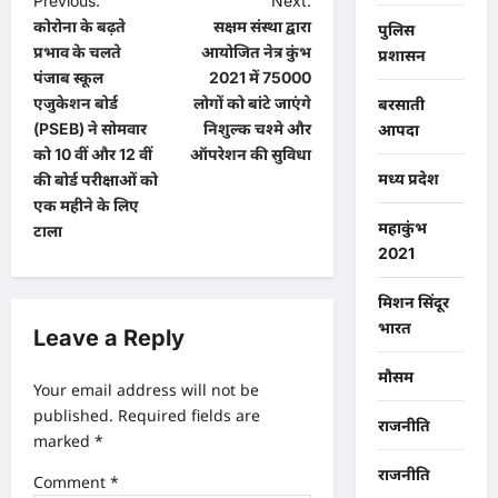
P
Previous:
Next:
कोरोना के बढ़ते
सक्षम संस्था द्वारा
पुलिस
o
प्रभाव के चलते
आयोजित नेत्र कुंभ
प्रशासन
s
पंजाब स्कूल
2021 में 75000
t
एजुकेशन बोर्ड
लोगों को बांटे जाएंगे
बरसाती
(PSEB) ने सोमवार
निशुल्क चश्मे और
आपदा
n
को 10 वीं और 12 वीं
ऑपरेशन की सुविधा
a
मध्य प्रदेश
की बोर्ड परीक्षाओं को
एक महीने के लिए
v
महाकुंभ
टाला
i
2021
g
मिशन सिंदूर
a
भारत
Leave a Reply
t
मौसम
i
Your email address will not be
o
published.
Required fields are
राजनीति
marked
*
n
राजनीति
Comment
*