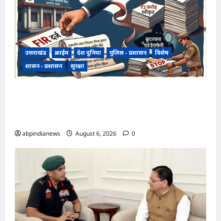
उत्तराखंड
क्राईम
देश दुनिया
पुलिस - प्रशासन
विशेष
शासन - प्रशासन
सुरक्षा
उत्तराखंड राज्य सहकारी बैंक ऋण घोटाला, अल्मोड़ा
शाखा में 2 करोड़ की मंजूरी के बाद 7 करोड़ का लोन जारी,
4 पूर्व अधिकारियों समेत 6 पर FIR,,,
abpindianews
August 6, 2026
0