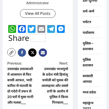
देश-दुनिया
Administrator
धर्म-कर्म
View All Posts
पर्यटन
WhatsApp
Facebook
Twitter
Email
Telegram
Messenger
पर्यावरण
Share
पुलिस –
प्रशासन
पुलिस
P
Previous:
Next:
प्रशासन
उत्तराखंड उत्तरकाशी
उत्तराखंड भाजयुमो
o
में आसमान से फिर
के प्रदेश मंत्री हिमांशु
बरसाती
s
बरसी आफत, भारी
चमोली को युवक की
आपदा
t
बारिश से मातली के
आत्महत्या और उससे
दो गदेरो में उफन से
ठगी के आरोप में
मध्य प्रदेश
n
20 घरों में घुसा पानी
पुलिस ने किया
a
और मलबा,,,,
गिरफ्तार,,,,
महाकुंभ
2021