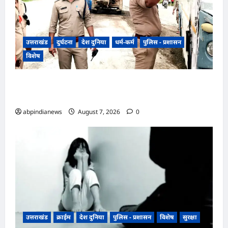
उत्तराखंड
दुर्घटना
देश दुनिया
धर्म-कर्म
पुलिस - प्रशासन
विशेष
​हरिद्वार जिले के श्यामपुर थाना क्षेत्र के अंतर्गत कांगड़ी
फ्लाईओवर
abpindianews
August 7, 2026
0
उत्तराखंड
क्राईम
देश दुनिया
पुलिस - प्रशासन
विशेष
सुरक्षा