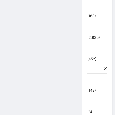
पुलिस –
प्रशासन
(163)
पुलिस
प्रशासन
(2,935)
बरसाती
आपदा
(452)
मध्य प्रदेश
(2)
महाकुंभ
2021
(143)
मिशन सिंदूर
भारत
(8)