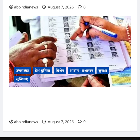
abpindianews
August 7, 2026
0
उत्तराखंड
देश-दुनिया
विशेष
शासन - प्रशासन
सुरक्षा
सुविधाएं
उत्तराखंड में SIR पर मतदाताओं को सरकार ने दी बड़ी
राहत, अब आधार कार्ड और राशन कार्ड से भी होगा SIR
सत्यापन,,,,
abpindianews
August 7, 2026
0