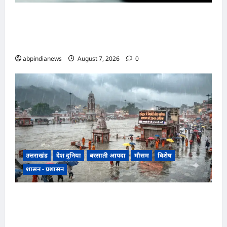
उत्तराखंड रुद्रपुर के बाजपुर में 13 साल की नाबालिग के
साथ सामूहिक दुष्कर्म, पुलिस ने अश्लील वीडियो बनाकर
ब्लैकमेल करने वाले दो आरोपियों को किया गिरफ्तार,,,
abpindianews
August 7, 2026
0
उत्तराखंड
देश दुनिया
बरसाती आपदा
मौसम
विशेष
शासन - प्रशासन
उत्तराखंड में झमाझम बारिश का दौर जारी, हरिद्वार में
सबसे ज्यादा 254 प्रतिशत अधिक वर्षा दर्ज, जानें अन्य
जिलों का हाल,,,