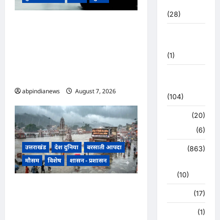
2022
(28)
उत्तराखंड रुद्रपुर के बाजपुर में 13
उत्तराखंड
साल की नाबालिग के साथ सामूहिक
मौसम
दुष्कर्म, पुलिस ने अश्लील वीडियो
(1)
बनाकर ब्लैकमेल करने वाले दो
कोरोना
आरोपियों को किया गिरफ्तार,,,
अपडेट
abpindianews
August 7, 2026
0
(104)
क्राइम
(20)
हरिद्वार
(6)
उत्तराखंड
देश दुनिया
बरसाती आपदा
क्राईम
(863)
मौसम
विशेष
शासन - प्रशासन
राजनीति
(10)
उत्तराखंड में झमाझम बारिश का दौर
खान पान
(17)
जारी, हरिद्वार में सबसे ज्यादा 254
खेल
(1)
प्रतिशत अधिक वर्षा दर्ज, जानें अन्य