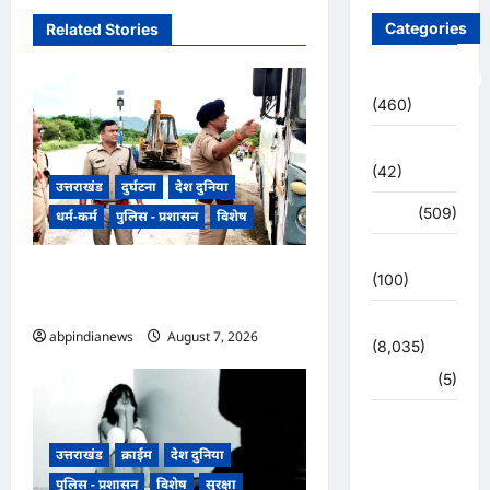
Categories
Related Stories
Uncategorized
(460)
अजब -गजब
(42)
उत्तराखंड
दुर्घटना
देश दुनिया
अपराध
(509)
धर्म-कर्म
पुलिस - प्रशासन
विशेष
उत्तर प्रदेश
​हरिद्वार जिले के श्यामपुर थाना क्षेत्र के
(100)
अंतर्गत कांगड़ी फ्लाईओवर
उत्तराखंड
abpindianews
August 7, 2026
0
(8,035)
हरिद्वार
(5)
उत्तराखंड
चुनाव
उत्तराखंड
क्राईम
देश दुनिया
महासंग्राम
पुलिस - प्रशासन
विशेष
सुरक्षा