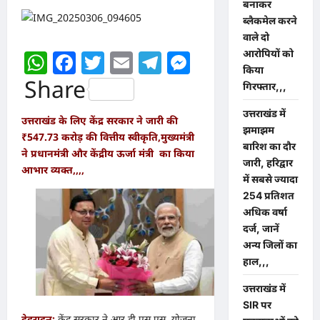
बनाकर
ब्लैकमेल करने
वाले दो
आरोपियों को
WhatsApp
Facebook
Twitter
Email
Telegram
Messenger
किया
Share
गिरफ्तार,,,
उत्तराखंड में
उत्तराखंड के लिए केंद्र सरकार ने जारी की
झमाझम
₹547.73 करोड़ की वित्तीय स्वीकृति,मुख्यमंत्री
बारिश का दौर
ने प्रधानमंत्री और केंद्रीय ऊर्जा मंत्री का किया
जारी, हरिद्वार
आभार व्यक्त,,,,
में सबसे ज्यादा
254 प्रतिशत
अधिक वर्षा
दर्ज, जानें
अन्य जिलों का
हाल,,,
उत्तराखंड में
SIR पर
देहरादून:
केंद्र सरकार ने आर.डी.एस.एस. योजना