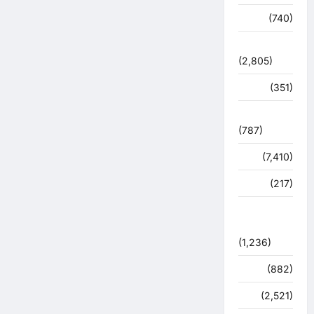
मौसम
(740)
राजनीति
(2,805)
रोजगार
(351)
लाइफ स्टाइल
(787)
विशेष
(7,410)
व्यापार
(217)
शासन –
प्रशासन
(1,236)
शिक्षा
(882)
सुरक्षा
(2,521)