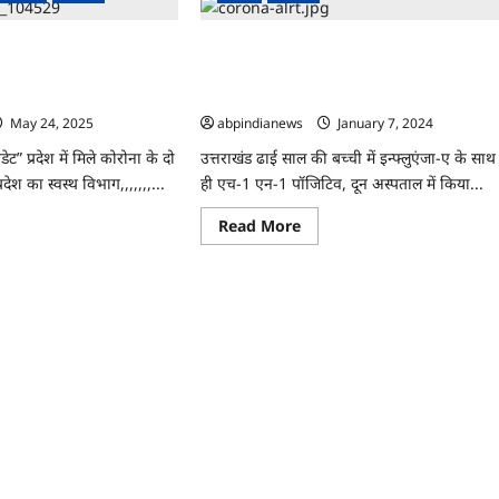
3
थ्य
और
व
लोग
तराखंड)
डेट” प्रदेश में मिले कोरोना के
उत्तराखंड ढाई साल की बच्ची में इन्फ्लुएंजा-ए के स
मिले
कोरोना
र प्रदेश का स्वस्थ
ही एच-1 एन-1 पॉजिटिव, दून अस्पताल में किया
पॉजिटिव,,,,,,
गया आइसोलेट,,,,,
May 24, 2025
0
abpindianews
January 7, 2024
0
ट” प्रदेश में मिले कोरोना के दो
उत्तराखंड ढाई साल की बच्ची में इन्फ्लुएंजा-ए के साथ
रदेश का स्वस्थ विभाग,,,,,,,...
ही एच-1 एन-1 पॉजिटिव, दून अस्पताल में किया...
ad
Read
Read More
re
more
ut
about
तराखंड
उत्तराखंड
ोना
ढाई
ेट”
साल
श
की
बच्ची
में
ोना
इन्फ्लुएंजा-
ए
के
े,
साथ
ट
ही
एच-1
एन-1
श
पॉजिटिव,
दून