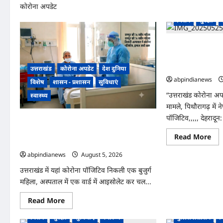
कोरोना अपडेट
उत्तराखंड
कोरोन
विशेष
सुरक्षा
“उत्तराखंड कोरोना अ
नए मामले, पिथौरागढ़
कोरोना पॉजिटिव,,,,
उत्तराखंड
कोरोना अपडेट
देश दुनिया
abpindianews
विशेष
शासन - प्रशासन
सुविधाएं
“उत्तराखंड कोरोना अप
स्वास्थ्य
मामले, पिथौरागढ़ में
पॉजिटिव,,,,, देहरादून
उत्तराखंड में यहां कोरोना पॉजिटिव निकली एक
बुजुर्ग महिला, अस्पताल में एक वार्ड में आइसोलेट कर
Re
Read More
चल रहा है उपचार,,,,
mo
abo
abpindianews
August 5, 2026
0
“उत्
कोर
उत्तराखंड में यहां कोरोना पॉजिटिव निकली एक बुजुर्ग
अपड
देहर
महिला, अस्पताल में एक वार्ड में आइसोलेट कर चल...
में
आ
तीन
Read
Read More
उत्तराखंड
कोरोना अपडेट
देश-दुनिया
उत्तराखंड
कोरोन
नए
more
मामल
about
विशेष
सुरक्षा
सुविधाएं
स्वास्थ्य
पुलिस प्रशासन
व
पिथौ
उत्तराखंड