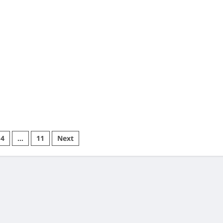
थ
अस्पताल
ग,,,,,,,
में
किया
गया
आइसोलेट,,,,,
4
…
11
Next