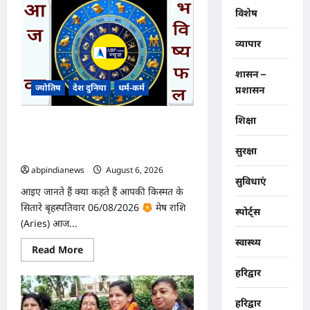
चारधाम
विशेष
यात्रा
मार्ग
पर
व्यापार
मिलेंगी
रियल-
टाइम
शासन –
अपडेट्स
से
ज्योतिष
देश दुनिया
धर्म-कर्म
प्रशासन
लगेगी
दुर्घटनाओं
पर
शिक्षा
आज का भविष्यफल – क्या कहते हैं आपकी
रोक,
बदरीनाथ
किस्मत के सितारे दिन बृहस्पतिवार दिनांक
मार्ग
सुरक्षा
06/08/2026
पर
लगेंगी
abpindianews
August 6, 2026
0
अत्याधुनिक
सुविधाएं
एलईडी
आइए जानते हैं क्या कहते हैं आपकी किस्मत के
स्क्रीन,,,
सितारे बृहस्पतिवार 06/08/2026
मेष राशि
स्पोर्ट्स
(Aries) आज...
स्वास्थ्य
Read
Read More
more
about
हरिद्वार
आज
का
भविष्यफल
हरिद्वार
–