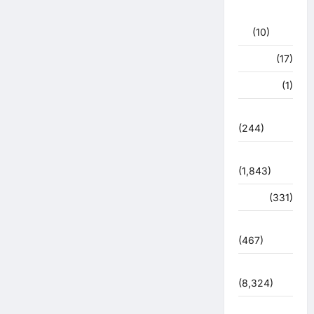
के
बीच
राजनीति
हुआ
(10)
विवाद,
मेडिकल
जांच
खान पान
(17)
में
शराब
पीने
खेल
(1)
की
नहीं
हुई
चुनावी संग्राम
पुष्टि,,,,
(244)
ज्योतिष
(1,843)
दुर्घटना
(331)
देश दुनिया
(467)
देश-दुनिया
(8,324)
धर्म-कर्म