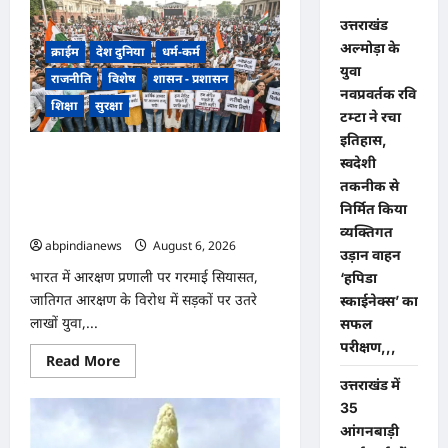
उत्तराखंड
अल्मोड़ा के
क्राईम
देश दुनिया
धर्म-कर्म
युवा
राजनीति
विशेष
शासन - प्रशासन
नवप्रवर्तक रवि
शिक्षा
सुरक्षा
टम्टा ने रचा
इतिहास,
भारत में आरक्षण प्रणाली पर गरमाई सियासत,
स्वदेशी
जातिगत आरक्षण के विरोध में सड़कों पर उतरे
तकनीक से
लाखों युवा, जातिगत नहीं आर्थिक आधार पर
निर्मित किया
कोटे की उठी मांग,,,
व्यक्तिगत
abpindianews
August 6, 2026
0
उड़ान वाहन
भारत में आरक्षण प्रणाली पर गरमाई सियासत,
‘हपिडा
जातिगत आरक्षण के विरोध में सड़कों पर उतरे
स्काईनेक्स’ का
लाखों युवा,...
सफल
परीक्षण,,,
Read
Read More
more
उत्तराखंड में
about
भारत
35
में
आरक्षण
आंगनबाड़ी
प्रणाली