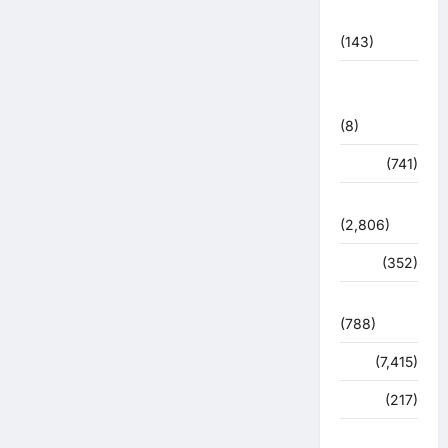
2021
(143)
मिशन सिंदूर
भारत
(8)
मौसम
(741)
राजनीति
(2,806)
रोजगार
(352)
लाइफ स्टाइल
(788)
विशेष
(7,415)
व्यापार
(217)
शासन –