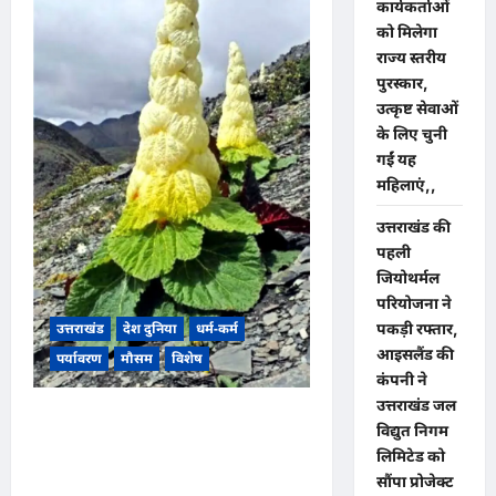
कार्यकर्ताओं
पर
गरमाई
को मिलेगा
सियासत,
जातिगत
राज्य स्तरीय
आरक्षण
पुरस्कार,
के
विरोध
उत्कृष्ट सेवाओं
में
के लिए चुनी
सड़कों
पर
गईं यह
उतरे
लाखों
महिलाएं,,
युवा,
जातिगत
उत्तराखंड की
नहीं
आर्थिक
पहली
आधार
पर
जियोथर्मल
कोटे
परियोजना ने
की
उठी
पकड़ी रफ्तार,
उत्तराखंड
देश दुनिया
धर्म-कर्म
मांग,,,
आइसलैंड की
पर्यावरण
मौसम
विशेष
कंपनी ने
उत्तराखंड जल
उत्तराखंड हिमालय की गोद में दिखा औषधि
विद्युत निगम
गुणों से भरपूर अनोखा ‘डायमंड फूल’, फूल की
लिमिटेड को
लंबाई इंसान से भी ज्यादा, खिलने में लग जाता है
सौंपा प्रोजेक्ट
15 साल तक का समय,,,,