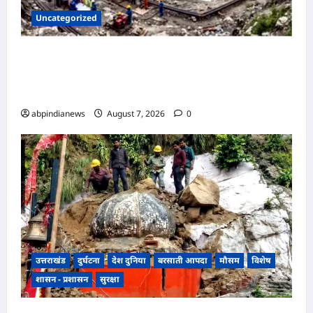
Uncategorized
उत्तराखंड की पहली जियोथर्मल परियोजना ने पकड़ी
रफ्तार, आइसलैंड की कंपनी ने उत्तराखंड जल विद्युत निगम
लिमिटेड को सौंपा प्रोजेक्ट का ब्लूप्रिंट,,,
abpindianews
August 7, 2026
0
उत्तराखंड
दुर्घटना
देश दुनिया
बरसाती आपदा
मौसम
विशेष
शासन - प्रशासन
सुरक्षा