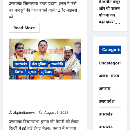
खिलने
में जमीन मंजूर
उत्तराखंड सिलक्यारा टनल हादसा, टनल में फंसे
में
और गो पालन
लग
41 मजदूरों की जान बचाने वाले 12 रैट माइनर्स
जाता
योजना का
को...
है
15
बढ़ा दायरा,,,,
साल
Read
Read More
तक
more
का
about
समय,,,,
उत्तराखंड
सिलक्यारा
टनल
Categories
हादसा,
टनल
में
Uncategorized
फंसे
उत्तराखंड
देश दुनिया
राजनीति
41
विशेष
सुरक्षा
सुविधाएं
मजदूरों
अजब -गजब
की
जान
बचाने
उत्तराखंड विधानसभा चुनाव की तैयारी को लेकर
वाले
अपराध
12
दिल्ली में हुई हाई लेवल बैठक, चुनाव में भाजपा
रैट
को हैट्रिक दिलाएगा Gen Z, हाईकमान ने तैयार
माइनर्स
उत्तर प्रदेश
को
की रणनीति,,,
नितिन
abpindianews
August 6, 2026
0
गडकरी
उत्तराखंड
ने
प्रदान
उत्तराखंड विधानसभा चुनाव की तैयारी को लेकर
किया
उत्तराखंड
दिल्ली में हुई हाई लेवल बैठक, चुनाव में भाजपा
वीरता