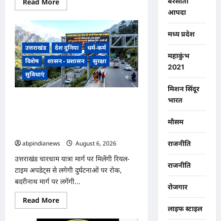
Read
बरसाती
Read More
more
आपदा
about
उत्तराखंड
के
मध्य प्रदेश
चकराता
के
उत्तराखंड
देश दुनिया
धर्म-कर्म
लकी
महाकुंभ
रावत
विशेष
शासन - प्रशासन
सुरक्षा
बने
2021
वैश्विक
सुविधाएं
गौरव,
रूस
मिशन सिंदूर
के
प्रतिष्ठित
उत्तराखंड चारधाम यात्रा मार्ग पर मिलेंगी रियल-
भारत
‘आइस
टाइम अपडेट्स से लगेगी दुर्घटनाओं पर रोक,
ब्रेकर
ऑफ
बदरीनाथ मार्ग पर लगेंगी अत्याधुनिक एलईडी
मौसम
नॉलेज’
स्क्रीन,,,
अभियान
के
abpindianews
August 6, 2026
0
राजनीति
लिए
भारत
उत्तराखंड चारधाम यात्रा मार्ग पर मिलेंगी रियल-
से
राजनीति
एकमात्र
टाइम अपडेट्स से लगेगी दुर्घटनाओं पर रोक,
छात्र
चयनित,,,
बदरीनाथ मार्ग पर लगेंगी...
रोजगार
Read
Read More
more
लाइफ स्टाइल
about
उत्तराखंड