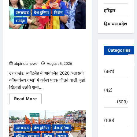
क्या
कहते
हरिद्वार
हैं
उत्तराखंड
देश दुनिया
विशेष
आपकी
किस्मत
स्पोर्ट्स
हिमाचल प्रदेश
के
सितारे
दिन
उत्तराखंड, स्कॉटलैंड में आयोजित 2026
बृहस्पतिवार
दिनांक
“ग्लासगो कॉमनवेल्थ गेम्स” में कांस्य पदक
06/08/2026
जीतने वाली जूडो खिलाड़ी उन्नति शर्मा का
Categories
देहरादून में हुआ भव्य स्वागत,,,
abpindianews
August 5, 2026
0
Uncategorized
(461)
उत्तराखंड, स्कॉटलैंड में आयोजित 2026 “ग्लासगो
कॉमनवेल्थ गेम्स” में कांस्य पदक जीतने वाली जूडो
अजब -गजब
खिलाड़ी उन्नति शर्मा...
(42)
Read
Read More
अपराध
(509)
more
about
उत्तराखंड,
उत्तर प्रदेश
स्कॉटलैंड
में
(100)
आयोजित
उत्तराखंड
देश दुनिया
देश-दुनिया
2026
उत्तराखंड
“ग्लासगो
पुलिस - प्रशासन
विशेष
सुरक्षा
कॉमनवेल्थ