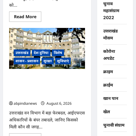
पदक,,,
चुनाव
को...
महासंग्राम
Read
Read More
2022
more
about
उत्तराखंड
उत्तराखंड
विधानसभा
चुनाव
मौसम
की
तैयारी
को
कोरोना
उत्तराखंड
देश दुनिया
विशेष
लेकर
अपडेट
दिल्ली
शासन - प्रशासन
सुरक्षा
सुविधाएं
में
हुई
हाई
क्राइम
लेवल
उत्तराखंड वन विभाग में बड़ा फेरबदल,
बैठक,
आईएफएस अधिकारियों के बंपर तबादले,
चुनाव
क्राईम
में
जानिए किसको मिली कौन सी जगह और
भाजपा
जिम्मेदारी,,,
को
खान पान
हैट्रिक
abpindianews
August 6, 2026
0
दिलाएगा
Gen
खेल
उत्तराखंड वन विभाग में बड़ा फेरबदल, आईएफएस
Z,
हाईकमान
अधिकारियों के बंपर तबादले, जानिए किसको
ने
चुनावी संग्राम
तैयार
मिली कौन सी जगह...
की
रणनीति,,,