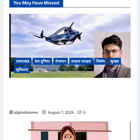
You May Have Missed
उत्तराखंड
देश दुनिया
रोजगार
लाइफ स्टाइल
विशेष
सुरक्षा
सुविधाएं
उत्तराखंड अल्मोड़ा के युवा नवप्रवर्तक रवि टम्टा ने रचा
इतिहास, स्वदेशी तकनीक से निर्मित किया व्यक्तिगत उड़ान
वाहन ‘हपिडा स्काईनेक्स’ का सफल परीक्षण,,,
abpindianews
August 7, 2026
0