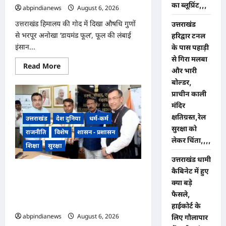
का ब्लूप्रिंट,,,
abpindianews
August 6, 2026
0
उत्तराखंड हिमालय की गोद में दिखा औषधि गुणों
उत्तराखंड
से भरपूर अनोखा ‘डायमंड फूल’, फूल की लंबाई
हरिद्वार टनल
इंसान...
के पास पहाड़ी
से गिरा मलबा
Read
Read More
और भारी
more
about
बोल्डर,
उत्तराखंड
हिमालय
प्राचीन काली
की
मंदिर
गोद
में
क्षतिग्रस्त,रेल
उत्तराखंड
देश दुनिया
धर्म-कर्म
दिखा
सुरक्षा को
औषधि
राजनीति
विशेष
शासन - प्रशासन
गुणों
लेकर चिंता,,,,
से
शिक्षा
सुरक्षा
भरपूर
अनोखा
उत्तराखंड धामी
‘डायमंड
कैबिनेट में हुए
फूल’,
उत्तराखंड सिलक्यारा टनल हादसा, टनल में फंसे
फूल
क्या बड़े
41 मजदूरों की जान बचाने वाले 12 रैट माइनर्स
की
लंबाई
को नितिन गडकरी ने प्रदान किया वीरता
फैसले,
इंसान
पदक,,,
हाईकोर्ट के
से
भी
abpindianews
August 6, 2026
0
लिए गौलापार
ज्यादा,