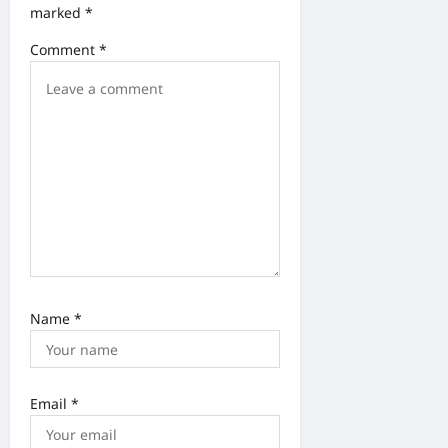
a
marked
*
t
Comment
*
i
o
n
Name
*
Email
*