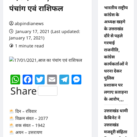
पंचांग एवं राशिफल
भारतीय राष्ट्रीय
कांग्रेस के
अध्यक्ष खड़गे
abpindianews
के उत्तराखंड
January 17, 2021 (Last updated:
दौरे से पहले
January 17, 2021)
गरमाई
1 minute read
0 comments
राजनीति,
कांग्रेस
कार्यकर्ताओं ने
धरना देकर
WhatsApp
Facebook
Twitter
Email
Telegram
Messenger
पुलिस
प्रशासन पर
Share
लगाए प्रताड़ना
के आरोप,,,
उत्तराखंड धामी
दिन – रविवार
कैबिनेट ने
विक्रम संवत – 2077
उत्तराखंड
शक संवत – 1942
मजदूरी संहिता
अयन – उत्तरायण