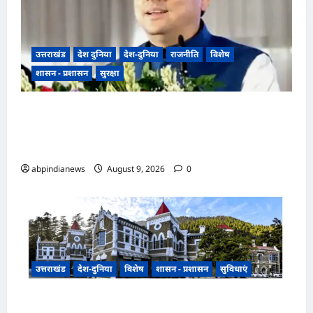
उत्तराखंड
देश दुनिया
देश-दुनिया
राजनीति
विशेष
शासन - प्रशासन
सुरक्षा
उत्तराखंड धामी कैबिनेट ने उत्तराखंड मजदूरी संहिता
नियमावली को दी मंजूरी, गो-पालन योजना का विस्तार
और लामाचौड़ में हाईकोर्ट परिसर का रास्ता साफ,,,
abpindianews
August 9, 2026
0
उत्तराखंड
देश-दुनिया
विशेष
शासन - प्रशासन
सुविधाएं
उत्तराखंड हल्द्वानी के बेलबाबा में नैनीताल हाईकोर्ट की