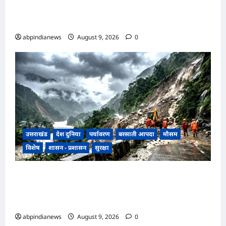
प्रस्तावित बेंच के निर्णय से तराई-भाबर के विकास और नए
आर्थिक कॉरिडोर को भी मिलेगी नई पहचान,,,,
abpindianews
August 9, 2026
0
उत्तराखंड
देश दुनिया
पर्यावरण
बरसाती आपदा
मौसम
विशेष
शासन - प्रशासन
सुरक्षा
उत्तराखंड में मानसून की रफ्तार तेज, मौसम विभाग ने जारी
की 9 से 11 अगस्त तक भारी बारिश की चेतावनी, 48 घंटे
अतिसंवेदनशील,,,
abpindianews
August 9, 2026
0