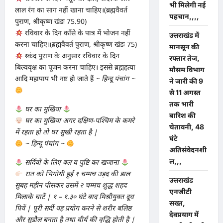
भी मिलेगी नई
लाल रंग का साग नहीं खाना चाहिए।(ब्रह्मवैवर्त
पहचान,,,,
पुराण, श्रीकृष्ण खंडः 75.90)
रविवार के दिन काँसे के पात्र में भोजन नहीं
उत्तराखंड में
करना चाहिए।(ब्रह्मवैवर्त पुराण, श्रीकृष्ण खंडः 75)
मानसून की
स्कंद पुराण के अनुसार रविवार के दिन
रफ्तार तेज,
बिल्ववृक्ष का पूजन करना चाहिए। इससे ब्रह्महत्या
मौसम विभाग
आदि महापाप भी नष्ट हो जाते हैं
~ हिन्दू पंचांग ~
ने जारी की 9
से 11 अगस्त
तक भारी
घर का मुखिया
बारिश की
घर का मुखिया अगर दक्षिण-पश्चिम के कमरे
चेतावनी, 48
में रहता हो तो घर सुखी रहता है |
घंटे
~ हिन्दू पंचांग ~
अतिसंवेदनशी
ल,,,
सर्दियों के लिए बल व पुष्टि का खजाना
रात को भिगोयी हुई १ चम्मच उड़द की डाल
उत्तराखंड
सुबह महीन पीसकर उसमें २ चम्मच शुद्ध शहद
एनजीटी
मिलाके चाटें | १ – १.३० घंटे बाद मिश्रीयुक्त दूध
सख्त,
पियें | पूरी सर्दी यह प्रयोग करने से शरीर बलिष्ठ
देवप्रयाग में
और सुडौल बनता है तथा वीर्य की वृद्धि होती है |