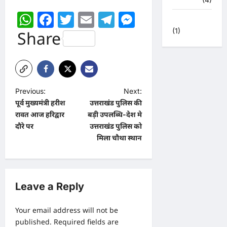
WhatsApp
Facebook
Twitter
Email
Telegram
Messenger
हिमाचल प्रदेश
(1)
Share
P
Previous:
Next:
पूर्व मुख्यमंत्री हरीश
उत्तराखंड पुलिस की
o
रावत आज हरिद्वार
बड़ी उपलब्धि-देश मे
s
दौरे पर
उत्तराखंड पुलिस को
t
मिला चौथा स्थान
n
a
v
Leave a Reply
i
Your email address will not be
g
published.
Required fields are