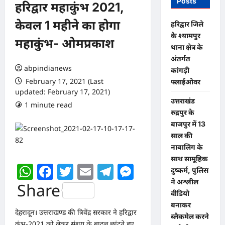
Posts
हरिद्वार महाकुंभ 2021,
केवल 1 महीने का होगा
​हरिद्वार जिले
के श्यामपुर
महाकुंभ- ओमप्रकाश
थाना क्षेत्र के
अंतर्गत
abpindianews
कांगड़ी
February 17, 2021 (Last
फ्लाईओवर
updated: February 17, 2021)
उत्तराखंड
1 minute read
0 comments
रुद्रपुर के
बाजपुर में 13
साल की
नाबालिग के
साथ सामूहिक
WhatsApp
Facebook
Twitter
Email
Telegram
Messenger
दुष्कर्म, पुलिस
ने अश्लील
Share
वीडियो
बनाकर
देहरादून। उत्तराखण्ड की त्रिवेंद्र सरकार ने हरिद्वार
ब्लैकमेल करने
कुंभ-2021 को लेकर संशय के बादल छांटते हुए