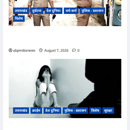
उत्तराखंड
दुर्घटना
देश दुनिया
धर्म-कर्म
पुलिस - प्रशासन
विशेष
​हरिद्वार जिले के श्यामपुर थाना क्षेत्र के अंतर्गत कांगड़ी
फ्लाईओवर
abpindianews
August 7, 2026
0
उत्तराखंड
क्राईम
देश दुनिया
पुलिस - प्रशासन
विशेष
सुरक्षा
उत्तराखंड रुद्रपुर के बाजपुर में 13 साल की नाबालिग के