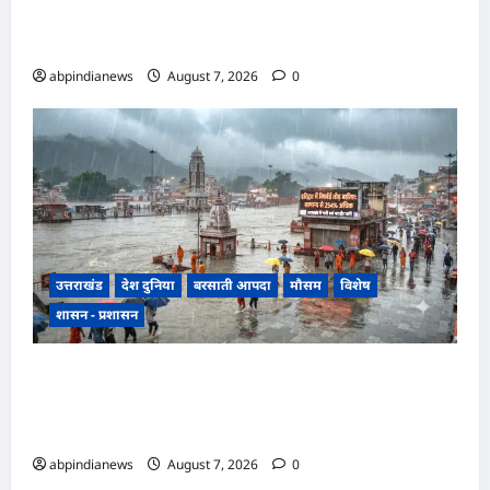
साथ सामूहिक दुष्कर्म, पुलिस ने अश्लील वीडियो बनाकर
ब्लैकमेल करने वाले दो आरोपियों को किया गिरफ्तार,,,
abpindianews
August 7, 2026
0
उत्तराखंड
देश दुनिया
बरसाती आपदा
मौसम
विशेष
शासन - प्रशासन
उत्तराखंड में झमाझम बारिश का दौर जारी, हरिद्वार में
सबसे ज्यादा 254 प्रतिशत अधिक वर्षा दर्ज, जानें अन्य
जिलों का हाल,,,
abpindianews
August 7, 2026
0