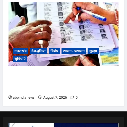
उत्तराखंड
देश-दुनिया
विशेष
शासन - प्रशासन
सुरक्षा
सुविधाएं
उत्तराखंड में SIR पर मतदाताओं को सरकार ने दी बड़ी
राहत, अब आधार कार्ड और राशन कार्ड से भी होगा SIR
सत्यापन,,,,
abpindianews
August 7, 2026
0