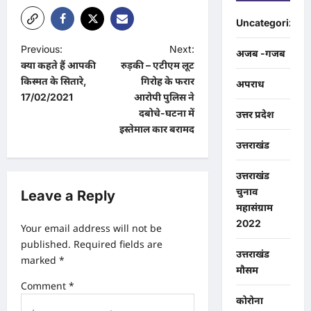
Uncategorized
P
Previous:
Next:
अजब -गजब
क्या कहते हैं आपकी
रुड़की – एटीएम लूट
o
किस्मत के सितारे,
गिरोह के फरार
अपराध
s
17/02/2021
आरोपी पुलिस ने
t
दबोचे-घटना में
उत्तर प्रदेश
इस्तेमाल कार बरामद
n
उत्तराखंड
a
उत्तराखंड
v
चुनाव
Leave a Reply
i
महासंग्राम
g
2022
Your email address will not be
a
published.
Required fields are
उत्तराखंड
marked
*
t
मौसम
i
Comment
*
कोरोना
o