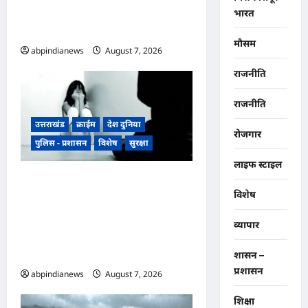
​हरिद्वार जिले के श्यामपुर थाना क्षेत्र के
भारत
अंतर्गत कांगड़ी फ्लाईओवर
मौसम
abpindianews
August 7, 2026
0
राजनीति
राजनीति
उत्तराखंड
क्राईम
देश दुनिया
रोजगार
पुलिस - प्रशासन
विशेष
सुरक्षा
लाइफ स्टाइल
उत्तराखंड रुद्रपुर के बाजपुर में 13
विशेष
साल की नाबालिग के साथ सामूहिक
दुष्कर्म, पुलिस ने अश्लील वीडियो
व्यापार
बनाकर ब्लैकमेल करने वाले दो
आरोपियों को किया गिरफ्तार,,,
शासन –
प्रशासन
abpindianews
August 7, 2026
0
शिक्षा