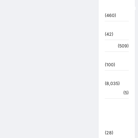
Uncategorized
(460)
अजब -गजब
(42)
अपराध
(509)
उत्तर प्रदेश
(100)
उत्तराखंड
(8,035)
हरिद्वार
(5)
उत्तराखंड
चुनाव
महासंग्राम
2022
(28)