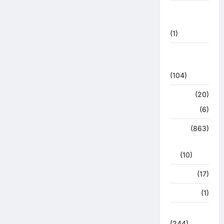
उत्तराखंड
मौसम
(1)
कोरोना
अपडेट
(104)
क्राइम
(20)
हरिद्वार
(6)
क्राईम
(863)
राजनीति
(10)
खान पान
(17)
खेल
(1)
चुनावी संग्राम
(244)