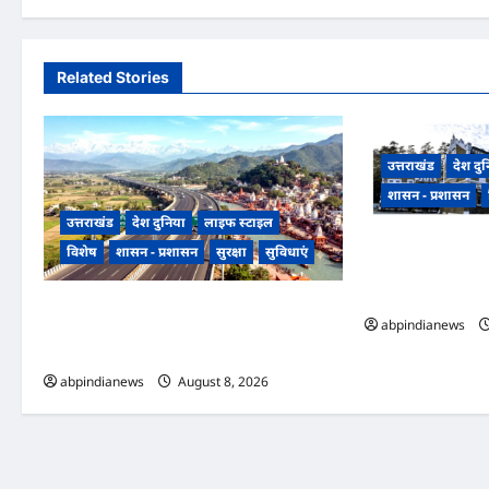
Related Stories
उत्तराखंड
देश दु
शासन - प्रशासन
उत्तराखंड
देश दुनिया
लाइफ स्टाइल
उत्तराखंड सरकारी स्
विशेष
शासन - प्रशासन
सुरक्षा
सुविधाएं
हाईकोर्ट सख्त, 250
शिक्षक के भरोसे, 270
उत्तराखंड, गंगा एक्सप्रेसवे का हरिद्वार तक विस्तार,
abpindianews
यूपी-उत्तराखंड के बीच एमओयू को मंजूरी, धार्मिक
पर्यटन और व्यापार को मिलेगी रफ्तार,,,
abpindianews
August 8, 2026
0