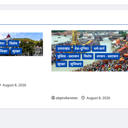
निया
विशेष
उत्तराखंड
देश-दुनिया
धर्म-कर्म
शिक्षा
सुरक्षा
पुलिस - प्रशासन
विशेष
शासन - प्रशासन
सुरक्षा
सुविधाएं
कूलों की बदहाली पर नैनीताल
0 प्राथमिक विद्यालय एक
 में पानी तक नहीं,,,
उत्तराखंड हरिद्वार में उमड़ा आस्था का सैलाब, पंचक
खत्म होते ही शुरू हुई डाक कांवड़ की धूम, प्रशासन
August 8, 2026
0
के लिए अगले चार दिन सबसे बड़ी परीक्षा,,,
abpindianews
August 8, 2026
0