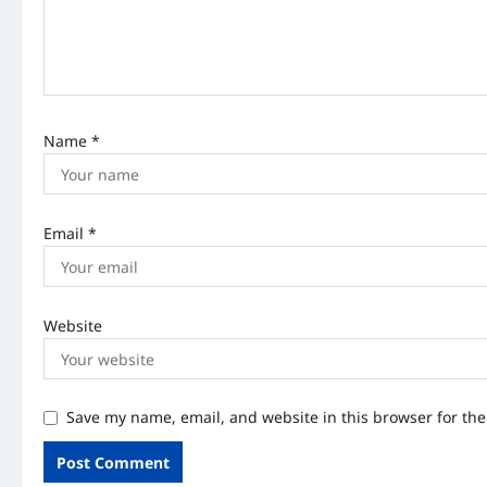
i
o
n
Name
*
Email
*
Website
Save my name, email, and website in this browser for th