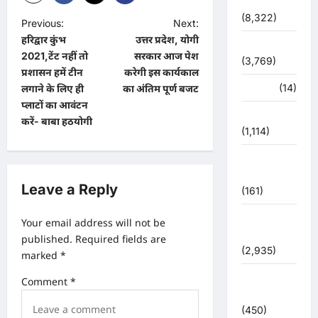
देश-दुनिया
(8,322)
P
Previous:
Next:
हरिद्वार कुंभ
उत्तर प्रदेश, योगी
o
धर्म-कर्म
2021,टेंट नहीं तो
सरकार आज पेश
(3,769)
s
प्रशासन हमें टीन
करेगी इस कार्यकाल
पर्यटन
(14)
t
लगाने के लिए ही
का अंतिम पूर्ण बजट
प्लाटों का आवंटन
n
पर्यावरण
करें- बाबा हठयोगी
(1,114)
a
v
पुलिस –
प्रशासन
i
Leave a Reply
(161)
g
पुलिस
a
Your email address will not be
प्रशासन
published.
Required fields are
t
(2,935)
marked
*
i
बरसाती
Comment
*
o
आपदा
n
(450)