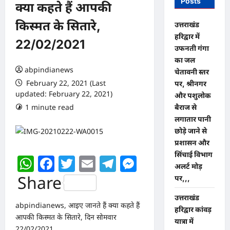
Posts
क्या कहते हैं आपकी
किस्मत के सितारे,
उत्तराखंड
हरिद्वार में
22/02/2021
उफनती गंगा
का जल
abpindianews
चेतावनी स्तर
February 22, 2021 (Last
पर, श्रीनगर
updated: February 22, 2021)
और पशुलोक
1 minute read
0 comments
बैराज से
लगातार पानी
छोड़े जाने से
प्रशासन और
सिंचाई विभाग
WhatsApp
Facebook
Twitter
Email
Telegram
Messenger
अलर्ट मोड़
Share
पर,,,
उत्तराखंड
abpindianews, आइए जानते हैं क्या कहते हैं
हरिद्वार कांवड़
आपकी किस्मत के सितारे, दिन सोमवार
यात्रा में
22/02/2021