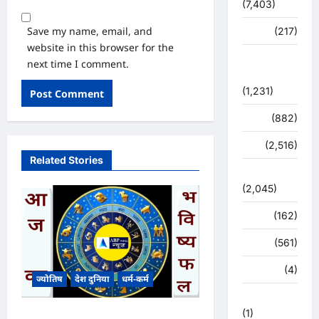
(7,403)
Save my name, email, and
व्यापार
(217)
website in this browser for the
शासन –
next time I comment.
प्रशासन
(1,231)
शिक्षा
(882)
सुरक्षा
(2,516)
Related Stories
सुविधाएं
(2,045)
स्पोर्ट्स
(162)
स्वास्थ्य
(561)
हरिद्वार
(4)
ज्योतिष
देश दुनिया
धर्म-कर्म
हिमाचल प्रदेश
(1)
आज का भविष्यफल – क्या कहते हैं