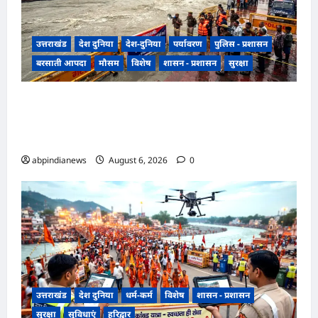
उत्तराखंड
देश दुनिया
देश-दुनिया
पर्यावरण
पुलिस - प्रशासन
बरसाती आपदा
मौसम
विशेष
शासन - प्रशासन
सुरक्षा
उत्तराखंड हरिद्वार में उफनती गंगा का जल चेतावनी स्तर
पर, श्रीनगर और पशुलोक बैराज से लगातार पानी छोड़े
जाने से प्रशासन और सिंचाई विभाग अलर्ट मोड़ पर,,,
abpindianews
August 6, 2026
0
उत्तराखंड
देश दुनिया
धर्म-कर्म
विशेष
शासन - प्रशासन
सुरक्षा
सुविधाएं
हरिद्वार