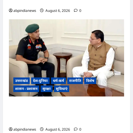
4 पूर्व अधिकारियों समेत 6 पर FIR,,,
abpindianews
August 6, 2026
0
उत्तराखंड
देश-दुनिया
धर्म-कर्म
राजनीति
विशेष
शासन - प्रशासन
सुरक्षा
सुविधाएं
उत्तराखंड में एनसीसी का दायरा बढ़ाने पर जोर, डीजी
एनसीसी वीरेंद्र वत्स ने मुख्यमंत्री पुष्कर सिंह धामी से की
विशेष मुलाकात,,,,
abpindianews
August 6, 2026
0