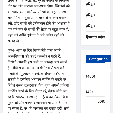
लगने के प्रति अलर्ट रहें. सुरक्षा उपायों के नियमित
हरिद्वार
तौर पर जांच कराना आवश्यक रहेगा. खिलौनों को
कारोबार करने वाले व्यापारियों को बहुत अच्छा
हरिद्वार
लाभ मिलेगा. युवा अपने लक्ष्य से फोकस बनाए
रखें. छोटे बच्चों को इन्फेक्शन होने की आशंका है.
हरिद्वार
एक वर्ष तक के बच्चों की सेहत पर बहुत ध्यान दें.
बहन को अग्नि दुर्घटना के प्रति सचेत रहने की
हिमाचल प्रदेश
सलाह दें।
कुम्भ- आज के दिन निर्णय लेते वक्त अपने
आत्मविश्वास को कतई कमजोर न पड़ने दें.
Categories
विरोधी आपकी इस कमी का फायदा उठा सकते
हैं. ऑफिस का कामकाज गंभीरता से पूरा करें.
Uncategorized
गलती की गुंजाइश न रखें. कारोबार में सेंध लग
(460)
सकती है, इसलिए अनजान व्यक्ति के कहने पर
निवेश करना खतरनाक होगा. युवा अपनी प्रतिभा
अजब -गजब
प्रदर्शित करने के लिए तैयार रहें, बेहतर मौके बन
(42)
रहे हैं. स्वास्थ्य अच्छा रहेगा. हेल्थ को लेकर चिंता
अपराध
(509)
मुक्त रहें और मनपसंद खानपान या आउटिंग पर
जा सकते हैं. घर की जरूरतों का ख्याल रखें. सभी
उत्तर प्रदेश