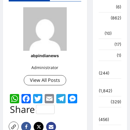
हरिद्वार
(6)
क्राईम
(862)
राजनीति
(10)
खान पान
(17)
खेल
(1)
abpindianews
चुनावी संग्राम
Administrator
(244)
View All Posts
ज्योतिष
(1,842)
WhatsApp
Facebook
Twitter
Email
Telegram
Messenger
दुर्घटना
(329)
Share
देश दुनिया
(456)