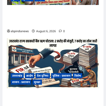
उत्तराखंड हरिद्वार कांवड़ यात्रा में स्वच्छता व्यवस्था को
मिली हाई-टेक सफाई की व्यवस्था, निगम द्वारा ड्रोन से की
जा रही रियल-टाइम मॉनिटरिंग,,,
abpindianews
August 6, 2026
0
उत्तराखंड
क्राईम
देश दुनिया
पुलिस - प्रशासन
विशेष
शासन - प्रशासन
सुरक्षा
उत्तराखंड राज्य सहकारी बैंक ऋण घोटाला, अल्मोड़ा
शाखा में 2 करोड़ की मंजूरी के बाद 7 करोड़ का लोन जारी,